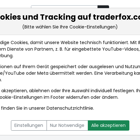
okies und Tracking auf traderfox.
(Bitte wählen Sie Ihre Cookie-Einstellungen)
rkt-Analysen
Market Tools
Realtimekurse
Nachrichten
ge Cookies, damit unsere Website technisch funktioniert. Mit Ih
m Dienste von Partnern, z. B. für eingebettete YouTube-Video
rbung.
Aktienkurse
ionen auf Ihrem Gerät gespeichert oder ausgelesen und Nutzu
gle/YouTube oder Meta übermittelt werden. Eine Verarbeitung k
.
 akzeptieren, ablehnen oder Ihre Auswahl individuell festlegen. I
ookie-Einstellungen
im Footer widerrufen oder ändern.
finden Sie in unserer
Datenschutzrichtlinie
.
L
NACHRICHTEN
CHARTTOOL
Einstellungen
Nur Notwendige
Alle akzeptieren