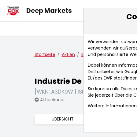
Deep Markets
Co
Übersicht
Ma
Wir verwenden notwendi
verwenden wir außerde
und personalisierte We
Startseite
Aktien
Industrie De Nora S.p.A.
Dabei können Informat
Drittanbieter wie Goo
EU/des EWR stattfinden
Industrie De Nora S.p.A.
Sie können alle Dienste
[WKN: A3DK0W | ISIN: IT0005186371]
Sie jederzeit über die
C
Aktienkurse
Weitere Informationen 
ÜBERSICHT
FUNDAMENTA