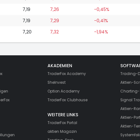
7,19
7,26
-0,45%
7,19
7,29
-0,41%
7,20
7,32
-1,94%
AKADEMIEN
SOFTWA
ox
TraderFox Academy
Trading-D
SheInvest
Aktien-Scr
igen
Option Academy
Charting-
erFox
TraderFox Clubhouse
Signal Tra
Aktien-Ra
WEITERE LINKS
Aktien-Port
TraderFox Portal
Aktien-Te
aktien Magazin
ellungen
Systemfoli