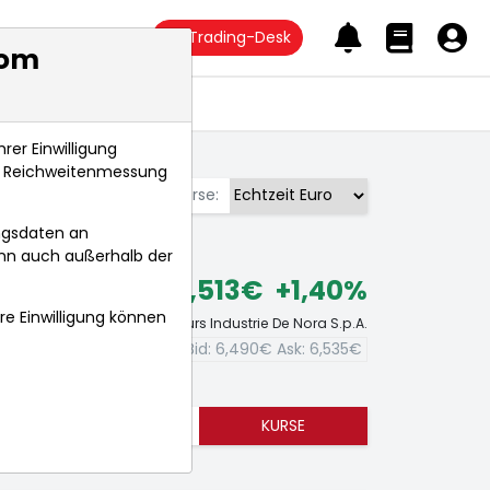
Trading-Desk
com
Anlagetrends
rer Einwilligung
s, Reichweitenmessung
Börse:
ngsdaten an
ann auch außerhalb der
6,513€
+1,40%
hre Einwilligung können
Echtzeit-Aktienkurs Industrie De Nora S.p.A.
Bid:
6,490€
Ask:
6,535€
TRENDS
KURSE