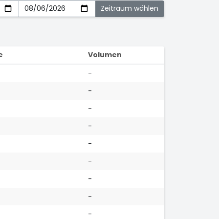
e
Volumen
-
-
-
-
-
-
-
-
-