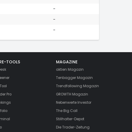
-
-
-
RE-TOOLS
MAGAZINE
esk
aktien
Magazin
eener
Tenbagger Magazin
Tool
Trendfollowing Magazin
der Pro
GROWTH
Magazin
nkings
Nebenwerte Investor
folio
The Big Call
rminal
Stillhalter-Depot
o
Die Trader-Zeitung