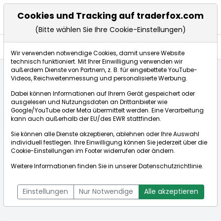
Cookies und Tracking auf traderfox.com
(Bitte wählen Sie Ihre Cookie-Einstellungen)
Aktien
Wir verwenden notwendige Cookies, damit unsere Website
technisch funktioniert. Mit Ihrer Einwilligung verwenden wir
außerdem Dienste von Partnern, z. B. für eingebettete YouTube-
Videos, Reichweitenmessung und personalisierte Werbung.
Startseite
Aktien
Autonation Inc.
Aktienkurse
Dabei können Informationen auf Ihrem Gerät gespeichert oder
ausgelesen und Nutzungsdaten an Drittanbieter wie
Google/YouTube oder Meta übermittelt werden. Eine Verarbeitung
Börse:
kann auch außerhalb der EU/des EWR stattfinden.
Sie können alle Dienste akzeptieren, ablehnen oder Ihre Auswahl
individuell festlegen. Ihre Einwilligung können Sie jederzeit über die
Cookie-Einstellungen
im Footer widerrufen oder ändern.
Autonation Inc.
183,100€
-1,72%
Weitere Informationen finden Sie in unserer
Datenschutzrichtlinie
.
Echtzeit-Aktienkurs Autonation Inc.
[WKN: 880953 | ISIN:
Bid:
182,700€
Ask:
183,500€
US05329W1027]
Einstellungen
Nur Notwendige
Alle akzeptieren
Aktienkurse