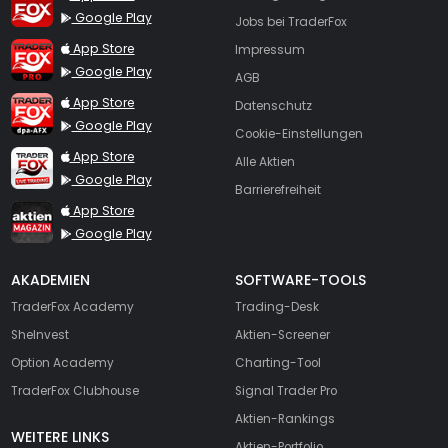
Google Play
Jobs bei TraderFox
TraderFox Pro
App Store
Impressum
Google Play
AGB
TraderFox dpa-AFX ProFeed
App Store
Datenschutz
Google Play
Cookie-Einstellungen
TraderFox Live Trading
App Store
Alle Aktien
Google Play
Barrierefreiheit
TraderFox aktien Magazin
App Store
Google Play
AKADEMIEN
SOFTWARE-TOOLS
TraderFox Academy
Trading-Desk
SheInvest
Aktien-Screener
Option Academy
Charting-Tool
TraderFox Clubhouse
Signal Trader Pro
Aktien-Rankings
WEITERE LINKS
Aktien-Portfolio