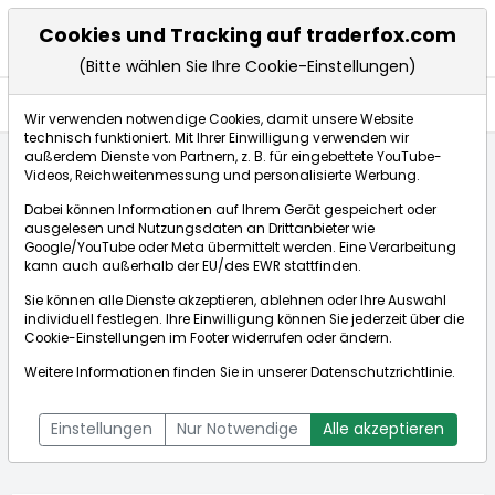
Cookies und Tracking auf traderfox.com
(Bitte wählen Sie Ihre Cookie-Einstellungen)
Aktien
Wir verwenden notwendige Cookies, damit unsere Website
technisch funktioniert. Mit Ihrer Einwilligung verwenden wir
außerdem Dienste von Partnern, z. B. für eingebettete YouTube-
Videos, Reichweitenmessung und personalisierte Werbung.
Startseite
Aktien
Südzucker AG
Aktienkurse
Dabei können Informationen auf Ihrem Gerät gespeichert oder
ausgelesen und Nutzungsdaten an Drittanbieter wie
Google/YouTube oder Meta übermittelt werden. Eine Verarbeitung
Börse:
kann auch außerhalb der EU/des EWR stattfinden.
Sie können alle Dienste akzeptieren, ablehnen oder Ihre Auswahl
individuell festlegen. Ihre Einwilligung können Sie jederzeit über die
Cookie-Einstellungen
im Footer widerrufen oder ändern.
Südzucker AG
12,835€
-3,53%
Weitere Informationen finden Sie in unserer
Datenschutzrichtlinie
.
Echtzeit-Aktienkurs Südzucker AG
[WKN: 729700 | ISIN:
Bid:
0,000€
Ask:
0,000€
DE0007297004]
Einstellungen
Nur Notwendige
Alle akzeptieren
Aktienkurse