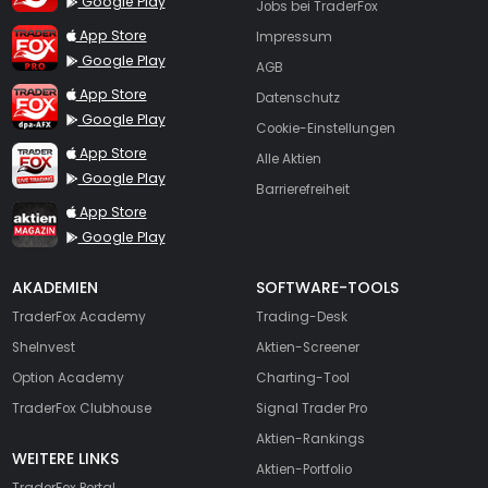
Google Play
Jobs bei TraderFox
TraderFox Pro
App Store
Impressum
Google Play
AGB
TraderFox dpa-AFX ProFeed
App Store
Datenschutz
Google Play
Cookie-Einstellungen
TraderFox Live Trading
App Store
Alle Aktien
Google Play
Barrierefreiheit
TraderFox aktien Magazin
App Store
Google Play
AKADEMIEN
SOFTWARE-TOOLS
TraderFox Academy
Trading-Desk
SheInvest
Aktien-Screener
Option Academy
Charting-Tool
TraderFox Clubhouse
Signal Trader Pro
Aktien-Rankings
WEITERE LINKS
Aktien-Portfolio
TraderFox Portal