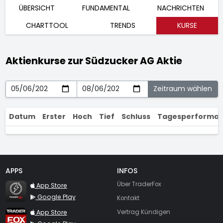
ÜBERSICHT
FUNDAMENTAL
NACHRICHTEN
CHARTTOOL
TRENDS
KURSE
Aktienkurse zur Südzucker AG Aktie
Datum
Erster
Hoch
Tief
Schluss
Tagesperforma
APPS
INFOS
TraderFox Flash
Über TraderFox
App Store
Google Play
Kontakt
TraderFox App
App Store
Vertrag Kündigen