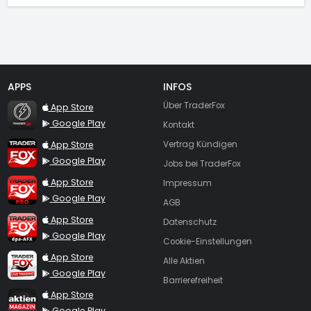
APPS
INFOS
TraderFox Flash
Über TraderFox
App Store
Google Play
Kontakt
TraderFox App
App Store
Vertrag Kündigen
Google Play
Jobs bei TraderFox
TraderFox Pro
App Store
Impressum
Google Play
AGB
TraderFox dpa-AFX ProFeed
App Store
Datenschutz
Google Play
Cookie-Einstellungen
TraderFox Live Trading
App Store
Alle Aktien
Google Play
Barrierefreiheit
TraderFox aktien Magazin
App Store
Google Play