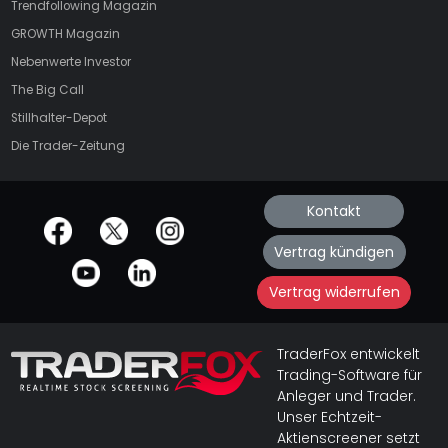
Trendfollowing Magazin
GROWTH
Magazin
Nebenwerte Investor
The Big Call
Stillhalter-Depot
Die Trader-Zeitung
Kontakt
offizielle Social Media-Accounts
Vertrag kündigen
Vertrag widerrufen
TraderFox entwickelt
Trading-Software für
Anleger und Trader.
Unser Echtzeit-
Aktienscreener setzt