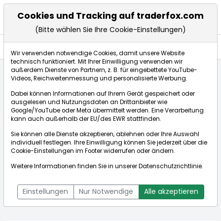
Cookies und Tracking auf traderfox.com
(Bitte wählen Sie Ihre Cookie-Einstellungen)
Anlagetrends
Wir verwenden notwendige Cookies, damit unsere Website
technisch funktioniert. Mit Ihrer Einwilligung verwenden wir
außerdem Dienste von Partnern, z. B. für eingebettete YouTube-
Videos, Reichweitenmessung und personalisierte Werbung.
Startseite
Aktien
Südzucker AG
Anlagetrends
Dabei können Informationen auf Ihrem Gerät gespeichert oder
ausgelesen und Nutzungsdaten an Drittanbieter wie
Google/YouTube oder Meta übermittelt werden. Eine Verarbeitung
Börse:
kann auch außerhalb der EU/des EWR stattfinden.
Sie können alle Dienste akzeptieren, ablehnen oder Ihre Auswahl
individuell festlegen. Ihre Einwilligung können Sie jederzeit über die
Cookie-Einstellungen
im Footer widerrufen oder ändern.
Südzucker AG
12,835€
-3,53%
Weitere Informationen finden Sie in unserer
Datenschutzrichtlinie
.
Echtzeit-Aktienkurs Südzucker AG
[WKN: 729700 | ISIN:
Bid:
0,000€
Ask:
0,000€
DE0007297004]
Einstellungen
Nur Notwendige
Alle akzeptieren
Aktienkurse