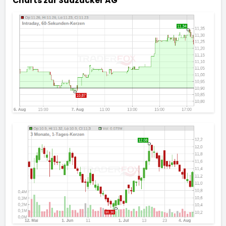
Charts zur
Südzucker AG