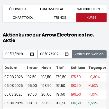
ÜBERSICHT
FUNDAMENTAL
NACHRICHTEN
CHARTTOOL
TRENDS
KURSE
Aktienkurse zur Arrow Electronics Inc.
Aktie
Datum
Erster
Hoch
Tief
Schluss
Tagesper
07.08.2026
192,50
193,50
170,50
175,50
-9,30%
06.08.2026
196,00
198,50
191,50
193,50
-1,53%
05.08.2026
197,50
201,00
191,50
196,50
-1,01%
04.08.2026
189,50
198,50
188,50
198,50
5,59%