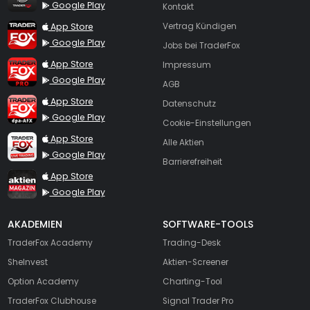
Google Play
Kontakt
TraderFox App
App Store
Vertrag Kündigen
Google Play
Jobs bei TraderFox
TraderFox Pro
App Store
Impressum
Google Play
AGB
TraderFox dpa-AFX ProFeed
App Store
Datenschutz
Google Play
Cookie-Einstellungen
TraderFox Live Trading
App Store
Alle Aktien
Google Play
Barrierefreiheit
TraderFox aktien Magazin
App Store
Google Play
AKADEMIEN
SOFTWARE-TOOLS
TraderFox Academy
Trading-Desk
SheInvest
Aktien-Screener
Option Academy
Charting-Tool
TraderFox Clubhouse
Signal Trader Pro