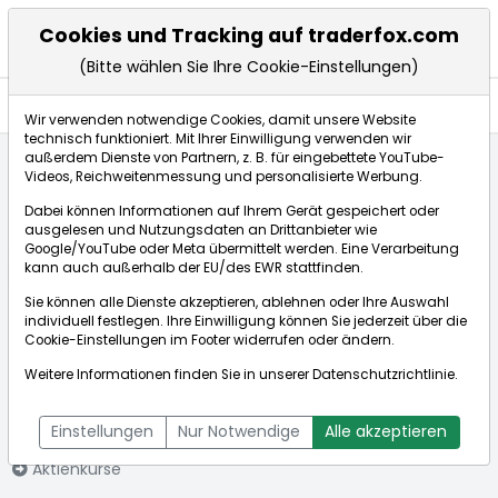
Cookies und Tracking auf traderfox.com
(Bitte wählen Sie Ihre Cookie-Einstellungen)
Aktien
Wir verwenden notwendige Cookies, damit unsere Website
technisch funktioniert. Mit Ihrer Einwilligung verwenden wir
außerdem Dienste von Partnern, z. B. für eingebettete YouTube-
Videos, Reichweitenmessung und personalisierte Werbung.
Startseite
Aktien
Arrow Electronics Inc.
Aktienkurse
Dabei können Informationen auf Ihrem Gerät gespeichert oder
ausgelesen und Nutzungsdaten an Drittanbieter wie
Google/YouTube oder Meta übermittelt werden. Eine Verarbeitung
Börse:
kann auch außerhalb der EU/des EWR stattfinden.
Sie können alle Dienste akzeptieren, ablehnen oder Ihre Auswahl
individuell festlegen. Ihre Einwilligung können Sie jederzeit über die
Cookie-Einstellungen
im Footer widerrufen oder ändern.
Arrow
176,500€
-8,79%
Weitere Informationen finden Sie in unserer
Datenschutzrichtlinie
.
Electronics Inc.
Echtzeit-Aktienkurs Arrow Electronics Inc.
[WKN: 855225 | ISIN:
Bid:
176,000€
Ask:
177,000€
Einstellungen
Nur Notwendige
Alle akzeptieren
US0427351004]
Aktienkurse