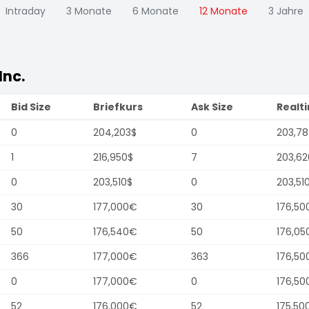
Intraday
3 Monate
6 Monate
12 Monate
3 Jahre
Inc.
Bid Size
Briefkurs
Ask Size
Realt
0
204,203$
0
203,78
1
216,950$
7
203,62
0
203,510$
0
203,51
30
177,000€
30
176,50
50
176,540€
50
176,05
366
177,000€
363
176,50
0
177,000€
0
176,50
52
176,000€
52
175,50