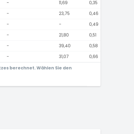
-
11,69
0,35
-
23,75
0,46
-
-
0,49
-
21,80
0,51
-
39,40
0,58
-
31,07
0,66
tzes berechnet. Wählen Sie den