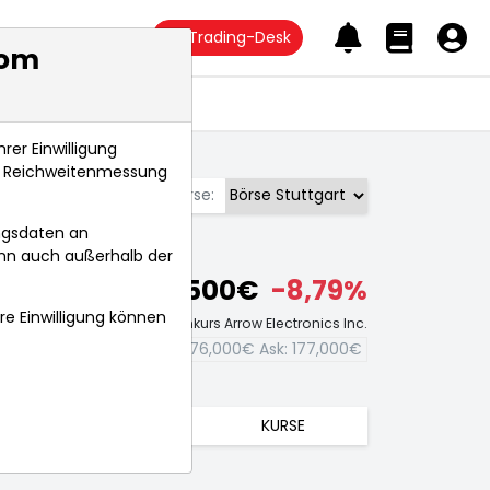
Trading-Desk
com
Anlagetrends
rer Einwilligung
s, Reichweitenmessung
Börse:
ngsdaten an
ann auch außerhalb der
176,500€
-8,79%
hre Einwilligung können
Echtzeit-Aktienkurs Arrow Electronics Inc.
Bid:
176,000€
Ask:
177,000€
TRENDS
KURSE