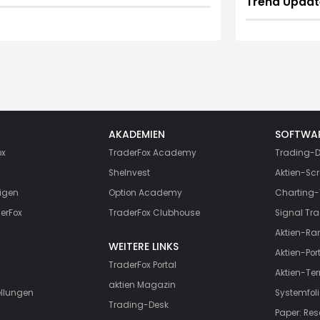
Trend Updat
AKADEMIEN
SOFTWA
ox
TraderFox Academy
Trading-D
SheInvest
Aktien-Scr
igen
Option Academy
Charting-
erFox
TraderFox Clubhouse
Signal Tra
Aktien-Ra
WEITERE LINKS
Aktien-Port
TraderFox Portal
Aktien-Te
aktien Magazin
ellungen
Systemfoli
Trading-Desk
Paper: Re