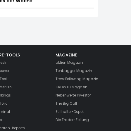
es der Woche
RE-TOOLS
MAGAZINE
esk
aktien
Magazin
eener
Tenbagger Magazin
Tool
Trendfollowing Magazin
der Pro
GROWTH
Magazin
nkings
Nebenwerte Investor
folio
The Big Call
rminal
Stillhalter-Depot
o
Die Trader-Zeitung
search-Reports