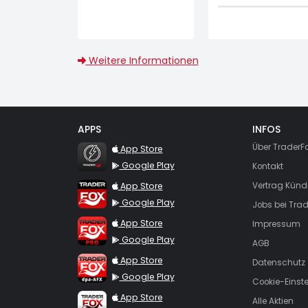
Weitere Informationen
APPS
INFOS
TraderFox Flash
Über TraderF
App Store
Google Play
Kontakt
TraderFox App
App Store
Vertrag Künd
Google Play
Jobs bei Trad
TraderFox Pro
App Store
Impressum
Google Play
AGB
TraderFox dpa-AFX ProFeed
App Store
Datenschutz
Google Play
Cookie-Einst
TraderFox Live Trading
App Store
Alle Aktien