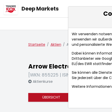
Deep Markets
Co
Übersicht
Ma
Wir verwenden notwendi
verwenden wir außerde
und personalisierte We
Startseite
Aktien
Arrow Electronics Inc.
Dabei können Informat
Drittanbieter wie Goo
EU/des EWR stattfinden
Arrow Electronics Inc.
Sie können alle Dienste
[WKN: 855225 | ISIN: US0427351004]
Sie jederzeit über die
C
Aktienkurse
Weitere Informationen 
ÜBERSICHT
FUNDAMENTA