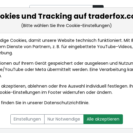
okies und Tracking auf traderfox.
(Bitte wählen Sie Ihre Cookie-Einstellungen)
rkt-Analysen
Market Tools
Realtimekurse
Nachrichten
ge Cookies, damit unsere Website technisch funktioniert. Mit Ih
m Dienste von Partnern, z. B. für eingebettete YouTube-Video
rbung.
ionen auf Ihrem Gerät gespeichert oder ausgelesen und Nutzu
gle/YouTube oder Meta übermittelt werden. Eine Verarbeitung k
.
 akzeptieren, ablehnen oder Ihre Auswahl individuell festlegen. I
ookie-Einstellungen
im Footer widerrufen oder ändern.
finden Sie in unserer
Datenschutzrichtlinie
.
L
NACHRICHTEN
CHARTTOOL
Einstellungen
Nur Notwendige
Alle akzeptieren