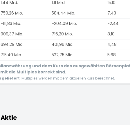
1,44 Mrd.
1,11 Mrd.
15,10
759,26 Mio.
584,44 Mio.
7,43
-111,83 Mio.
-204,09 Mio.
-2,44
909,37 Mio.
716,20 Mio.
8,10
694,29 Mio.
401,96 Mio.
4,48
715,40 Mio.
522,75 Mio.
5,68
r Bilanzwährung und dem Kurs des ausgewählten Börsenpla
it die Multiples korrekt sind.
geliefert
; Multiples werden mit dem aktuellen Kurs berechnet.
 Aktie