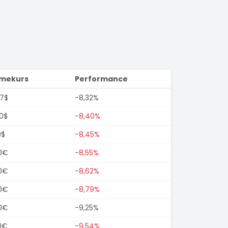
imekurs
Performance
7$
-8,32%
0$
-8,40%
0$
-8,45%
0€
-8,55%
0€
-8,62%
0€
-8,79%
0€
-9,25%
0€
-9,54%