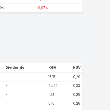
00€
-9,97%
Dividende
KGV
KUV
-
16,15
0,29
-
24,22
0,33
-
11,14
0,29
-
8,10
0,28