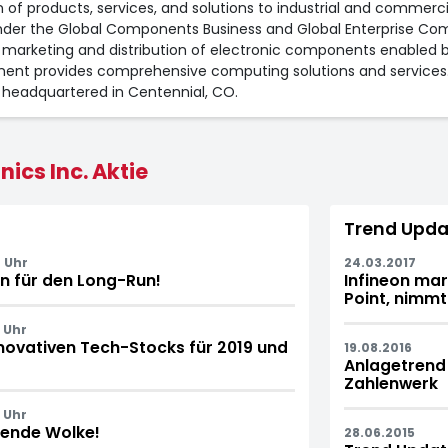
ion of products, services, and solutions to industrial and comme
under the Global Components Business and Global Enterprise Co
arketing and distribution of electronic components enabled 
egment provides comprehensive computing solutions and servic
 headquartered in Centennial, CO.
ics Inc. Aktie
Trend Upda
 Uhr
24.03.2017
n für den Long-Run!
Infineon ma
Point, nimmt
 Uhr
nnovativen Tech-Stocks für 2019 und
19.08.2016
Anlagetrend
Zahlenwerk
 Uhr
gende Wolke!
28.06.2015