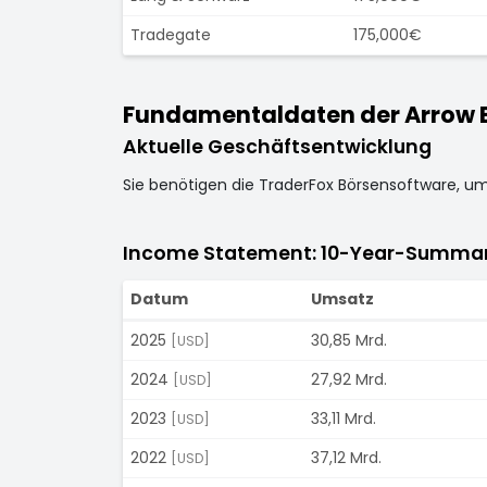
Tradegate
175,000€
Fundamentaldaten der Arrow El
Aktuelle Geschäftsentwicklung
Sie benötigen die TraderFox Börsensoftware, u
Income Statement: 10-Year-Summa
Datum
Umsatz
2025
30,85 Mrd.
[USD]
2024
27,92 Mrd.
[USD]
2023
33,11 Mrd.
[USD]
2022
37,12 Mrd.
[USD]