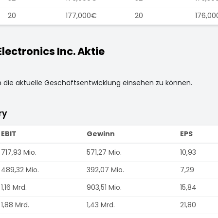
20
177,000€
20
176,0
ectronics Inc. Aktie
m die aktuelle Geschäftsentwicklung einsehen zu können.
ry
EBIT
Gewinn
EPS
717,93 Mio.
571,27 Mio.
10,93
489,32 Mio.
392,07 Mio.
7,29
1,16 Mrd.
903,51 Mio.
15,84
1,88 Mrd.
1,43 Mrd.
21,80