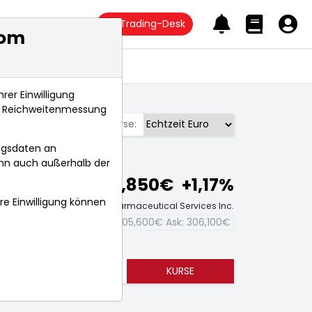
Trading-Desk
com
Anlagetrends
rer Einwilligung
s, Reichweitenmessung
Börse:
ngsdaten an
ann auch außerhalb der
305,850€
+1,17%
hre Einwilligung können
Echtzeit-Aktienkurs West Pharmaceutical Services Inc.
Bid:
305,600€
Ask:
306,100€
TRENDS
KURSE