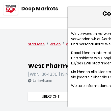
Deep Markets
Co
Übersicht
Ma
Wir verwenden notwendi
verwenden wir außerde
und personalisierte We
Startseite
Aktien
West Pharmaceutical Serv
Dabei können Informat
Drittanbieter wie Goo
EU/des EWR stattfinden
West Pharmaceutical Serv
Sie können alle Dienste
[WKN: 864330 | ISIN: US9553061055]
Sie jederzeit über die
C
Aktienkurse
Weitere Informationen 
ÜBERSICHT
FUNDAMENTA