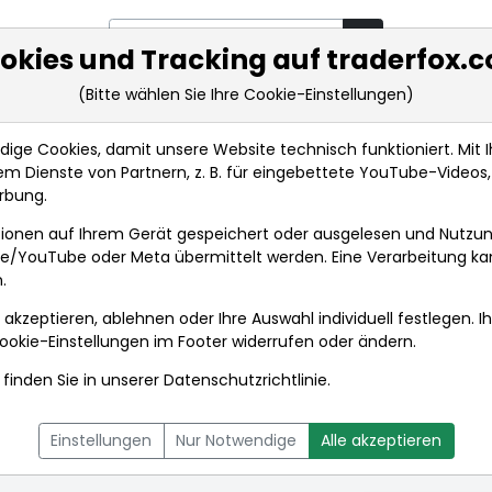
okies und Tracking auf traderfox.
(Bitte wählen Sie Ihre Cookie-Einstellungen)
rkt-Analysen
Market Tools
Realtimekurse
Nachrichten
ge Cookies, damit unsere Website technisch funktioniert. Mit Ih
m Dienste von Partnern, z. B. für eingebettete YouTube-Video
rbung.
ices Inc.
Aktienkurse
ionen auf Ihrem Gerät gespeichert oder ausgelesen und Nutzu
gle/YouTube oder Meta übermittelt werden. Eine Verarbeitung k
.
ices Inc.
 akzeptieren, ablehnen oder Ihre Auswahl individuell festlegen. I
ookie-Einstellungen
im Footer widerrufen oder ändern.
finden Sie in unserer
Datenschutzrichtlinie
.
L
NACHRICHTEN
CHARTTOOL
Einstellungen
Nur Notwendige
Alle akzeptieren