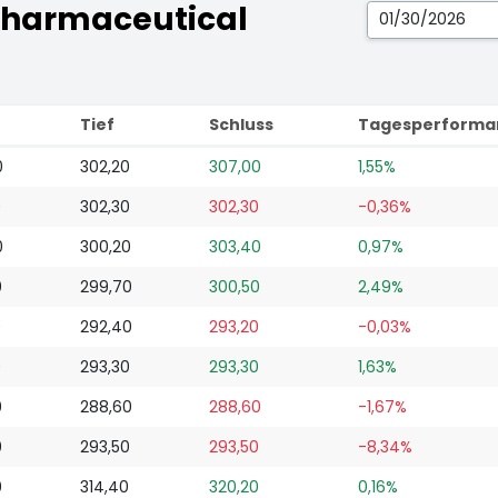
Pharmaceutical
Tief
Schluss
Tagesperforma
0
302,20
307,00
1,55%
0
302,30
302,30
-0,36%
0
300,20
303,40
0,97%
0
299,70
300,50
2,49%
0
292,40
293,20
-0,03%
0
293,30
293,30
1,63%
0
288,60
288,60
-1,67%
0
293,50
293,50
-8,34%
0
314,40
320,20
0,16%