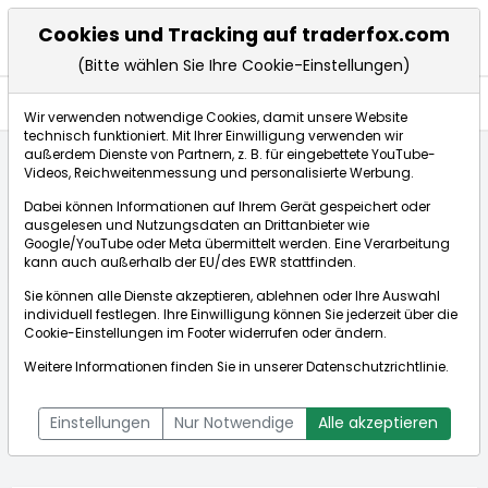
Cookies und Tracking auf traderfox.com
(Bitte wählen Sie Ihre Cookie-Einstellungen)
Anlagetrends
Wir verwenden notwendige Cookies, damit unsere Website
technisch funktioniert. Mit Ihrer Einwilligung verwenden wir
außerdem Dienste von Partnern, z. B. für eingebettete YouTube-
Videos, Reichweitenmessung und personalisierte Werbung.
Startseite
Aktien
MEDICLIN AG
Anlagetrends
Dabei können Informationen auf Ihrem Gerät gespeichert oder
ausgelesen und Nutzungsdaten an Drittanbieter wie
Google/YouTube oder Meta übermittelt werden. Eine Verarbeitung
Börse:
kann auch außerhalb der EU/des EWR stattfinden.
Sie können alle Dienste akzeptieren, ablehnen oder Ihre Auswahl
individuell festlegen. Ihre Einwilligung können Sie jederzeit über die
Cookie-Einstellungen
im Footer widerrufen oder ändern.
MEDICLIN AG
4,310€
+1,89%
Weitere Informationen finden Sie in unserer
Datenschutzrichtlinie
.
Echtzeit-Aktienkurs MEDICLIN AG
[WKN: 659510 | ISIN:
Bid:
4,160€
Ask:
4,460€
DE0006595101]
Einstellungen
Nur Notwendige
Alle akzeptieren
Aktienkurse