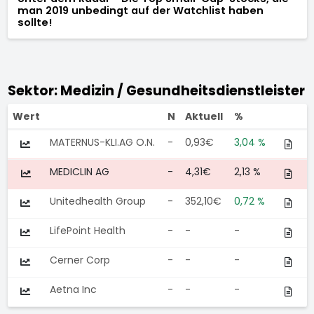
man 2019 unbedingt auf der Watchlist haben
sollte!
Sektor: Medizin / Gesundheitsdienstleister
Wert
N
Aktuell
%
MATERNUS-KLI.AG O.N.
-
0,93€
3,04 %
MEDICLIN AG
-
4,31€
2,13 %
Unitedhealth Group
-
352,10€
0,72 %
LifePoint Health
-
-
-
Cerner Corp
-
-
-
Aetna Inc
-
-
-