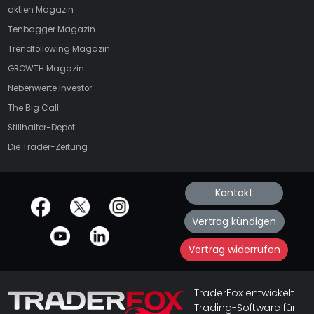
aktien
Magazin
Tenbagger Magazin
Trendfollowing Magazin
GROWTH
Magazin
Nebenwerte Investor
The Big Call
Stillhalter-Depot
Die Trader-Zeitung
Kontakt
offizielle Social Media-Accounts
Vertrag kündigen
Vertrag widerrufen
TraderFox entwickelt
Trading-Software für