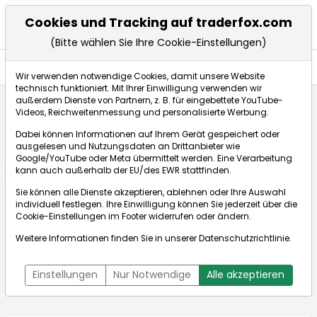
Cookies und Tracking auf traderfox.com
(Bitte wählen Sie Ihre Cookie-Einstellungen)
Anlagetrends
Wir verwenden notwendige Cookies, damit unsere Website
technisch funktioniert. Mit Ihrer Einwilligung verwenden wir
außerdem Dienste von Partnern, z. B. für eingebettete YouTube-
Videos, Reichweitenmessung und personalisierte Werbung.
Startseite
Aktien
MannKind Corp.
Anlagetrends
Dabei können Informationen auf Ihrem Gerät gespeichert oder
ausgelesen und Nutzungsdaten an Drittanbieter wie
Google/YouTube oder Meta übermittelt werden. Eine Verarbeitung
Börse:
kann auch außerhalb der EU/des EWR stattfinden.
Sie können alle Dienste akzeptieren, ablehnen oder Ihre Auswahl
individuell festlegen. Ihre Einwilligung können Sie jederzeit über die
Cookie-Einstellungen
im Footer widerrufen oder ändern.
MannKind Corp.
3,827$
-7,56%
Weitere Informationen finden Sie in unserer
Datenschutzrichtlinie
.
Echtzeit-Aktienkurs MannKind Corp.
[WKN: A2DMZL | ISIN:
Bid:
3,803$
Ask:
3,850$
US56400P7069]
Einstellungen
Nur Notwendige
Alle akzeptieren
Aktienkurse