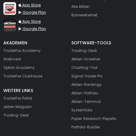
TraderFox Live Trading
App Store
Alle Aktien
Google Play
Barrierefreiheit
TraderFox aktien Magazin
App Store
Google Play
AKADEMIEN
SOFTWARE-TOOLS
TraderFox Academy
Trading-Desk
SheInvest
Aktien-Screener
Option Academy
Charting-Tool
TraderFox Clubhouse
Signal Trader Pro
Aktien-Rankings
WEITERE LINKS
Aktien-Portfolio
TraderFox Portal
Aktien-Terminal
aktien Magazin
Systemfolio
Trading-Desk
Paper: Research-Reports
Portfolio-Builder