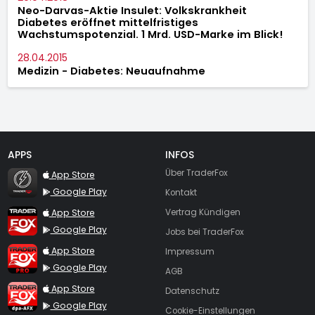
Neo-Darvas-Aktie Insulet: Volkskrankheit
Diabetes eröffnet mittelfristiges
Wachstumspotenzial. 1 Mrd. USD-Marke im Blick!
28.04.2015
Medizin - Diabetes: Neuaufnahme
APPS
INFOS
TraderFox Flash
Über TraderFox
App Store
Google Play
Kontakt
TraderFox App
App Store
Vertrag Kündigen
Google Play
Jobs bei TraderFox
TraderFox Pro
App Store
Impressum
Google Play
AGB
TraderFox dpa-AFX ProFeed
App Store
Datenschutz
Google Play
Cookie-Einstellungen