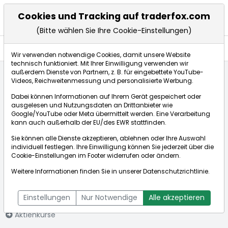
Cookies und Tracking auf traderfox.com
(Bitte wählen Sie Ihre Cookie-Einstellungen)
Anlagetrends
Wir verwenden notwendige Cookies, damit unsere Website
technisch funktioniert. Mit Ihrer Einwilligung verwenden wir
außerdem Dienste von Partnern, z. B. für eingebettete YouTube-
Videos, Reichweitenmessung und personalisierte Werbung.
Startseite
Aktien
MP Materials Corp.
Anlagetrends
Dabei können Informationen auf Ihrem Gerät gespeichert oder
ausgelesen und Nutzungsdaten an Drittanbieter wie
Google/YouTube oder Meta übermittelt werden. Eine Verarbeitung
Börse:
kann auch außerhalb der EU/des EWR stattfinden.
Sie können alle Dienste akzeptieren, ablehnen oder Ihre Auswahl
individuell festlegen. Ihre Einwilligung können Sie jederzeit über die
Cookie-Einstellungen
im Footer widerrufen oder ändern.
MP Materials
44,250€
+7,53%
Weitere Informationen finden Sie in unserer
Datenschutzrichtlinie
.
Corp.
Echtzeit-Aktienkurs MP Materials Corp.
[WKN: A2QHVL | ISIN:
Bid:
44,250€
Ask:
44,250€
Einstellungen
Nur Notwendige
Alle akzeptieren
US5533681012]
Aktienkurse