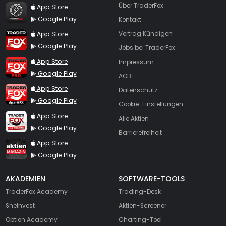
TraderFox Flash
Über TraderFox
App Store
Google Play
Kontakt
TraderFox App
App Store
Vertrag Kündigen
Google Play
Jobs bei TraderFox
TraderFox Pro
App Store
Impressum
Google Play
AGB
TraderFox dpa-AFX ProFeed
App Store
Datenschutz
Google Play
Cookie-Einstellungen
TraderFox Live Trading
App Store
Alle Aktien
Google Play
Barrierefreiheit
TraderFox aktien Magazin
App Store
Google Play
AKADEMIEN
SOFTWARE-TOOLS
TraderFox Academy
Trading-Desk
SheInvest
Aktien-Screener
Option Academy
Charting-Tool