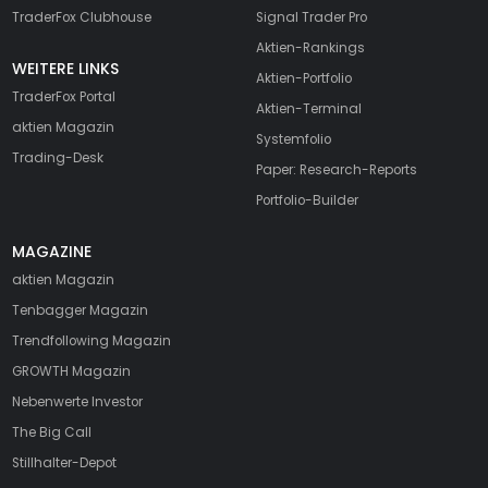
TraderFox Clubhouse
Signal Trader Pro
Aktien-Rankings
WEITERE LINKS
Aktien-Portfolio
TraderFox Portal
Aktien-Terminal
aktien Magazin
Systemfolio
Trading-Desk
Paper: Research-Reports
Portfolio-Builder
MAGAZINE
aktien
Magazin
Tenbagger Magazin
Trendfollowing Magazin
GROWTH
Magazin
Nebenwerte Investor
The Big Call
Stillhalter-Depot