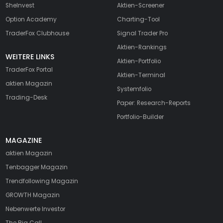
SheInvest
Aktien-Screener
Option Academy
Charting-Tool
TraderFox Clubhouse
Signal Trader Pro
Aktien-Rankings
WEITERE LINKS
Aktien-Portfolio
TraderFox Portal
Aktien-Terminal
aktien Magazin
Systemfolio
Trading-Desk
Paper: Research-Reports
Portfolio-Builder
MAGAZINE
aktien
Magazin
Tenbagger Magazin
Trendfollowing Magazin
GROWTH
Magazin
Nebenwerte Investor