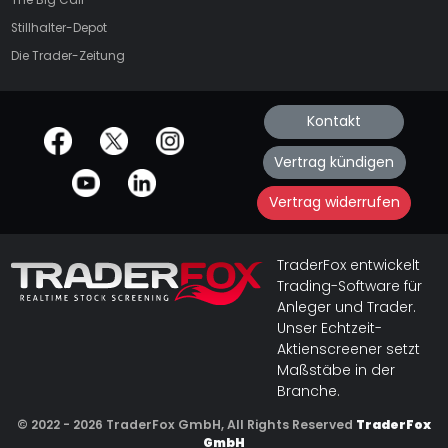
The Big Call
Stillhalter-Depot
Die Trader-Zeitung
Kontakt
offizielle Social Media-Accounts
Vertrag kündigen
Vertrag widerrufen
TraderFox entwickelt
Trading-Software für
Anleger und Trader.
Unser Echtzeit-
Aktienscreener setzt
Maßstäbe in der
Branche.
© 2022 - 2026 TraderFox GmbH, All Rights Reserved
TraderFox
GmbH