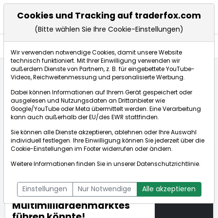
Cookies und Tracking auf traderfox.com
(Bitte wählen Sie Ihre Cookie-Einstellungen)
Anlagetrends
Wir verwenden notwendige Cookies, damit unsere Website
technisch funktioniert. Mit Ihrer Einwilligung verwenden wir
außerdem Dienste von Partnern, z. B. für eingebettete YouTube-
Videos, Reichweitenmessung und personalisierte Werbung.
Startseite
Anlagetrends
Top Stories
Dabei können Informationen auf Ihrem Gerät gespeichert oder
Willkommen in der Zukunft: Japan präsentiert die erste
ausgelesen und Nutzungsdaten an Drittanbieter wie
VR-Schule der Welt – nur ein Funke, der zur Entstehung
Google/YouTube oder Meta übermittelt werden. Eine Verarbeitung
eines Multimilliardenmarktes führen könnte!
kann auch außerhalb der EU/des EWR stattfinden.
Sie können alle Dienste akzeptieren, ablehnen oder Ihre Auswahl
individuell festlegen. Ihre Einwilligung können Sie jederzeit über die
Willkommen in der Zukunft:
Cookie-Einstellungen
im Footer widerrufen oder ändern.
Japan präsentiert die erste
Weitere Informationen finden Sie in unserer
Datenschutzrichtlinie
.
VR-Schule der Welt – nur
30.09.2016
ein Funke, der zur
um 18:26 Uhr
Einstellungen
Nur Notwendige
Alle akzeptieren
Entstehung eines
Multimilliardenmarktes
führen könnte!