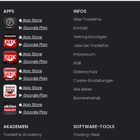
APPS
INFOS
TraderFox Flash
Über TraderFox
App Store
Google Play
Kontakt
TraderFox App
App Store
Vertrag Kündigen
Google Play
Jobs bei TraderFox
TraderFox Pro
App Store
Impressum
Google Play
AGB
TraderFox dpa-AFX ProFeed
App Store
Datenschutz
Google Play
Cookie-Einstellungen
TraderFox Live Trading
App Store
Alle Aktien
Google Play
Barrierefreiheit
TraderFox aktien Magazin
App Store
Google Play
AKADEMIEN
SOFTWARE-TOOLS
TraderFox Academy
Trading-Desk