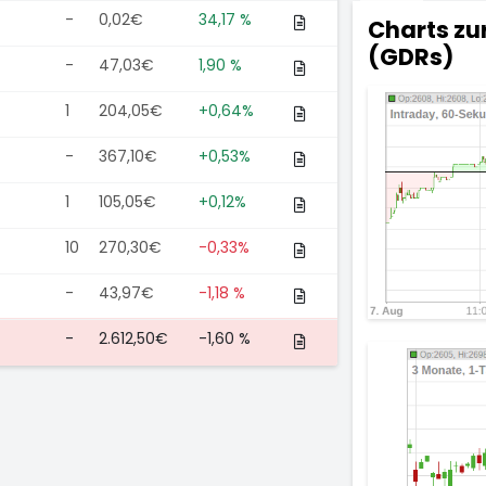
-
0,02€
34,17 %
Charts zu
(GDRs)
-
47,03€
1,90 %
1
204,05€
+0,64%
-
367,10€
+0,53%
1
105,05€
+0,12%
10
270,30€
-0,33%
-
43,97€
-1,18 %
-
2.612,50€
-1,60 %