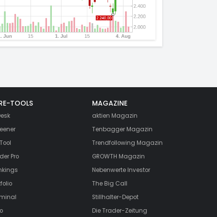
RE-TOOLS
MAGAZINE
esk
aktien
Magazin
eener
Tenbagger Magazin
Tool
Trendfollowing Magazin
der Pro
GROWTH
Magazin
nkings
Nebenwerte Investor
folio
The Big Call
rminal
Stillhalter-Depot
o
Die Trader-Zeitung