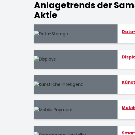
Anlagetrends der Sams
Aktie
Data
Displ
Künst
Mobi
Smart