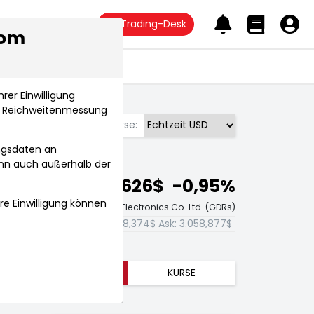
Trading-Desk
com
Anlagetrends
rer Einwilligung
s, Reichweitenmessung
Börse:
ngsdaten an
ann auch außerhalb der
3.023,626$
-0,95%
hre Einwilligung können
chtzeit-Aktienkurs Samsung Electronics Co. Ltd. (GDRs)
Bid:
2.988,374$
Ask:
3.058,877$
TRENDS
KURSE