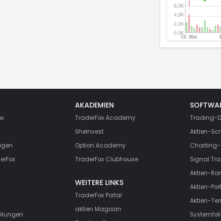
AKADEMIEN
SOFTWA
ox
TraderFox Academy
Trading-D
SheInvest
Aktien-Scr
igen
Option Academy
Charting-
erFox
TraderFox Clubhouse
Signal Tra
Aktien-Ra
WEITERE LINKS
Aktien-Port
TraderFox Portal
Aktien-Te
aktien Magazin
ellungen
Systemfoli