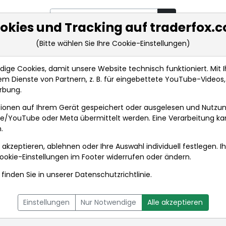
okies und Tracking auf traderfox.
(Bitte wählen Sie Ihre Cookie-Einstellungen)
rkt-Analysen
Market Tools
Realtimekurse
Nachrichten
ge Cookies, damit unsere Website technisch funktioniert. Mit Ih
m Dienste von Partnern, z. B. für eingebettete YouTube-Video
rbung.
td. (GDRs)
Anlagetrends
ionen auf Ihrem Gerät gespeichert oder ausgelesen und Nutzu
gle/YouTube oder Meta übermittelt werden. Eine Verarbeitung k
.
td. (GDRs)
 akzeptieren, ablehnen oder Ihre Auswahl individuell festlegen. I
E
ookie-Einstellungen
im Footer widerrufen oder ändern.
finden Sie in unserer
Datenschutzrichtlinie
.
L
NACHRICHTEN
CHARTTOOL
Einstellungen
Nur Notwendige
Alle akzeptieren