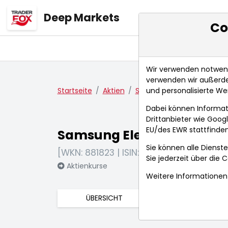
Deep Markets
Co
Übersicht
Ma
Wir verwenden notwendi
verwenden wir außerde
und personalisierte We
Startseite
Aktien
Samsung Electronics Co. L
Dabei können Informat
Drittanbieter wie Goo
EU/des EWR stattfinden
Samsung Electronics Co. L
Sie können alle Dienste
[WKN: 881823 | ISIN: US7960502018]
Sie jederzeit über die
C
Aktienkurse
Weitere Informationen 
ÜBERSICHT
FUNDAMENTA