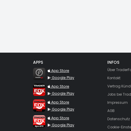
APPS
INFOS
TraderFox Flash
Über TraderF
App Store
Google Play
Kontakt
TraderFox App
App Store
Vertrag Künd
Google Play
Jobs bei Trad
TraderFox Pro
App Store
Impressum
Google Play
AGB
TraderFox dpa-AFX ProFeed
App Store
Datenschutz
Google Play
Cookie-Einst