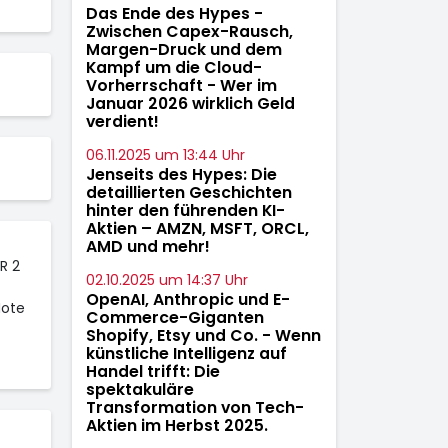
Das Ende des Hypes -
Zwischen Capex-Rausch,
Margen-Druck und dem
Kampf um die Cloud-
Vorherrschaft - Wer im
Januar 2026 wirklich Geld
verdient!
06.11.2025 um 13:44 Uhr
Jenseits des Hypes: Die
detaillierten Geschichten
hinter den führenden KI-
Aktien – AMZN, MSFT, ORCL,
AMD und mehr!
R 2
02.10.2025 um 14:37 Uhr
OpenAI, Anthropic und E-
Note
Commerce-Giganten
Shopify, Etsy und Co. - Wenn
.
künstliche Intelligenz auf
Handel trifft: Die
spektakuläre
Transformation von Tech-
Aktien im Herbst 2025.