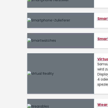
Smar
Smar
Virtua
Samsu
wird 
Displ
4 oder
spezi
Wear