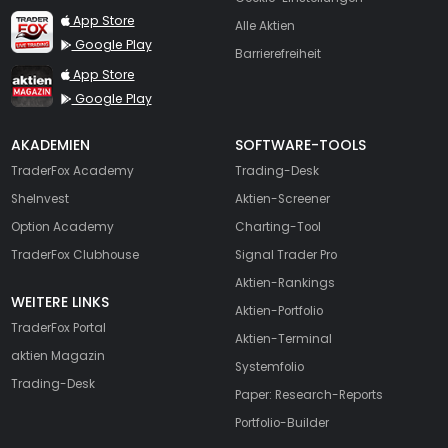
TraderFox Live Trading
App Store
Alle Aktien
Google Play
Barrierefreiheit
TraderFox aktien Magazin
App Store
Google Play
AKADEMIEN
SOFTWARE-TOOLS
TraderFox Academy
Trading-Desk
SheInvest
Aktien-Screener
Option Academy
Charting-Tool
TraderFox Clubhouse
Signal Trader Pro
Aktien-Rankings
WEITERE LINKS
Aktien-Portfolio
TraderFox Portal
Aktien-Terminal
aktien Magazin
Systemfolio
Trading-Desk
Paper: Research-Reports
Portfolio-Builder