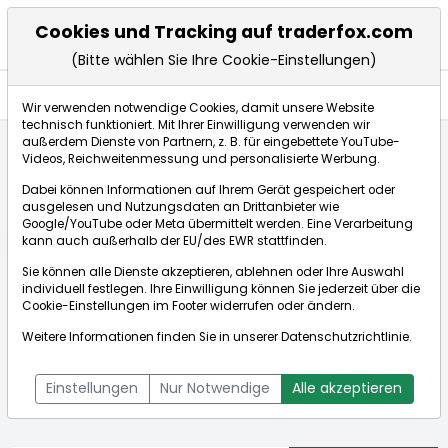
Cookies und Tracking auf traderfox.com
(Bitte wählen Sie Ihre Cookie-Einstellungen)
Nachrichten
Wir verwenden notwendige Cookies, damit unsere Website
technisch funktioniert. Mit Ihrer Einwilligung verwenden wir
außerdem Dienste von Partnern, z. B. für eingebettete YouTube-
Videos, Reichweitenmessung und personalisierte Werbung.
Startseite
Aktien
CropEnergies AG
Nachrichten
Dabei können Informationen auf Ihrem Gerät gespeichert oder
ausgelesen und Nutzungsdaten an Drittanbieter wie
Google/YouTube oder Meta übermittelt werden. Eine Verarbeitung
Börse:
kann auch außerhalb der EU/des EWR stattfinden.
Sie können alle Dienste akzeptieren, ablehnen oder Ihre Auswahl
individuell festlegen. Ihre Einwilligung können Sie jederzeit über die
Cookie-Einstellungen
im Footer widerrufen oder ändern.
CropEnergies AG
11,600€
+3,02%
Weitere Informationen finden Sie in unserer
Datenschutzrichtlinie
.
Echtzeit-Aktienkurs CropEnergies AG
[WKN: A0LAUP | ISIN:
Bid:
11,500€
Ask:
11,700€
DE000A0LAUP1]
Einstellungen
Nur Notwendige
Alle akzeptieren
Aktienkurse