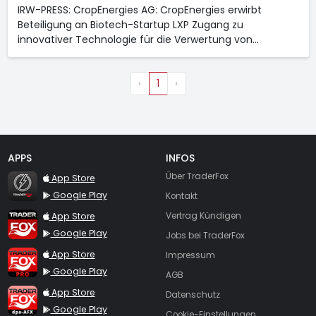
IRW-PRESS: CropEnergies AG: CropEnergies erwirbt
Beteiligung an Biotech-Startup LXP Zugang zu
innovativer Technologie für die Verwertung von…
‹
1
›
APPS
INFOS
TraderFox Flash
Über TraderFox
App Store
Google Play
Kontakt
TraderFox App
App Store
Vertrag Kündigen
Google Play
Jobs bei TraderFox
TraderFox Pro
App Store
Impressum
Google Play
AGB
TraderFox dpa-AFX ProFeed
App Store
Datenschutz
Google Play
Cookie-Einstellungen