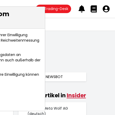
Trading-Desk
com
Anlagetrends
rer Einwilligung
s, Reichweitenmessung
ngsdaten an
ann auch außerhalb der
hre Einwilligung können
NEWSBOT
Weitere Artikel in
Insider
024
 Uhr
EQS-DD: Meta Wolf AG
(deutsch)