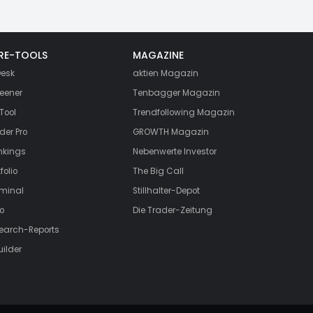
RE-TOOLS
MAGAZINE
esk
aktien
Magazin
eener
Tenbagger Magazin
Tool
Trendfollowing Magazin
der Pro
GROWTH
Magazin
nkings
Nebenwerte Investor
folio
The Big Call
rminal
Stillhalter-Depot
o
Die Trader-Zeitung
search-Reports
uilder