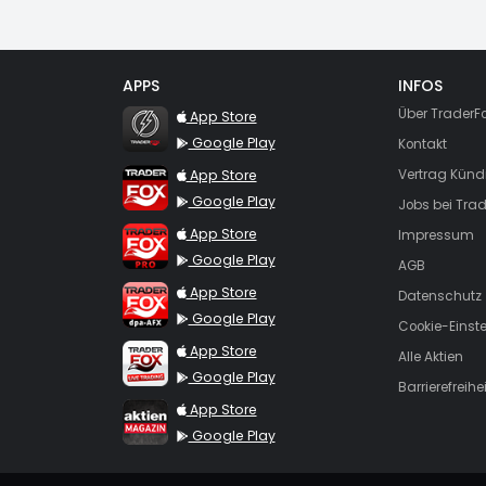
APPS
INFOS
TraderFox Flash
Über TraderF
App Store
Google Play
Kontakt
TraderFox App
App Store
Vertrag Künd
Google Play
Jobs bei Trad
TraderFox Pro
App Store
Impressum
Google Play
AGB
TraderFox dpa-AFX ProFeed
App Store
Datenschutz
Google Play
Cookie-Einst
TraderFox Live Trading
App Store
Alle Aktien
Google Play
Barrierefreihei
TraderFox aktien Magazin
App Store
Google Play