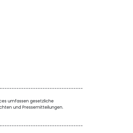
-----------------------------------
vices umfassen gesetzliche
chten und Pressemitteilungen.
-----------------------------------