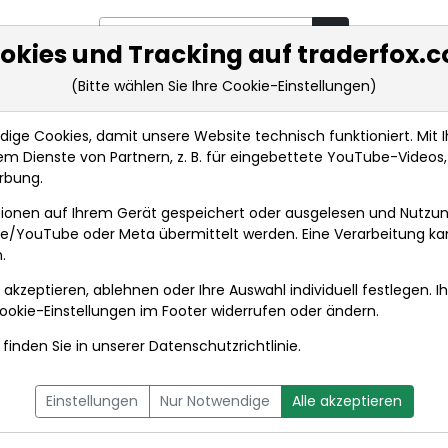
okies und Tracking auf traderfox.
(Bitte wählen Sie Ihre Cookie-Einstellungen)
rkt-Analysen
Market Tools
Realtimekurse
Nachrichten
ge Cookies, damit unsere Website technisch funktioniert. Mit Ih
m Dienste von Partnern, z. B. für eingebettete YouTube-Video
EQS-DD: Smartbroker Holding AG (deutsch)
rbung.
ionen auf Ihrem Gerät gespeichert oder ausgelesen und Nutzu
t
gle/YouTube oder Meta übermittelt werden. Eine Verarbeitung k
.
 akzeptieren, ablehnen oder Ihre Auswahl individuell festlegen. I
DPA-AFX PROFEED
DPA-AFX COMPACT
ookie-Einstellungen
im Footer widerrufen oder ändern.
finden Sie in unserer
Datenschutzrichtlinie
.
Holding AG (deutsch)
10.12.2
um 19:25
Einstellungen
Nur Notwendige
Alle akzeptieren