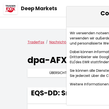
Deep Markets
Co
Übersicht
Ma
Wir verwenden notwendi
verwenden wir außerde
TraderFox
Nachrichten
dpa-AFX Compact
und personalisierte We
Dabei können Informat
dpa-AFX Compac
Drittanbieter wie Goo
EU/des EWR stattfinden
Sie können alle Dienste
ÜBERSICHT
Sie jederzeit über die
C
Weitere Informationen 
EQS-DD: Smartbroker 