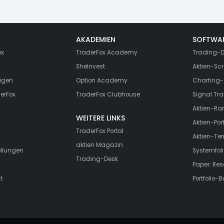
AKADEMIEN
SOFTWA
ox
TraderFox Academy
Trading-D
SheInvest
Aktien-Scr
igen
Option Academy
Charting-
erFox
TraderFox Clubhouse
Signal Tra
Aktien-Ra
WEITERE LINKS
Aktien-Port
TraderFox Portal
Aktien-Te
aktien Magazin
ellungen
Systemfoli
Trading-Desk
Paper: Re
t
Portfolio-B