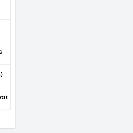
G
G
G
h)
tzt