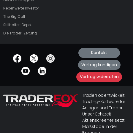
GROWTH
Magazin
Nebenwerte Investor
The Big Call
Stillhalter-Depot
Die Trader-Zeitung
Kontakt
offizielle Social Media-Accounts
Vertrag kündigen
Vertrag widerrufen
TraderFox entwickelt
Trading-Software für
Anleger und Trader.
Unser Echtzeit-
Aktienscreener setzt
Maßstäbe in der
Branche.