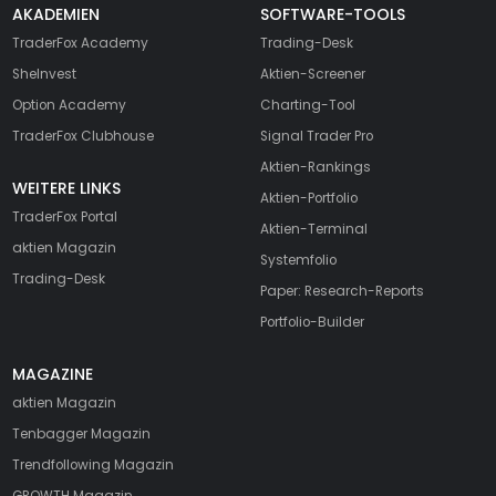
AKADEMIEN
SOFTWARE-TOOLS
TraderFox Academy
Trading-Desk
SheInvest
Aktien-Screener
Option Academy
Charting-Tool
TraderFox Clubhouse
Signal Trader Pro
Aktien-Rankings
WEITERE LINKS
Aktien-Portfolio
TraderFox Portal
Aktien-Terminal
aktien Magazin
Systemfolio
Trading-Desk
Paper: Research-Reports
Portfolio-Builder
MAGAZINE
aktien
Magazin
Tenbagger Magazin
Trendfollowing Magazin