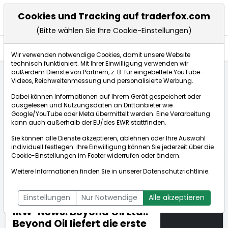
Cookies und Tracking auf traderfox.com
(Bitte wählen Sie Ihre Cookie-Einstellungen)
Nachrichten
Wir verwenden notwendige Cookies, damit unsere Website
technisch funktioniert. Mit Ihrer Einwilligung verwenden wir
außerdem Dienste von Partnern, z. B. für eingebettete YouTube-
Videos, Reichweitenmessung und personalisierte Werbung.
TraderFox
Nachrichten
dpa-AFX Compact
Dabei können Informationen auf Ihrem Gerät gespeichert oder
IRW-News: Beyond Oil Ltd.: Beyond Oil liefert die...
ausgelesen und Nutzungsdaten an Drittanbieter wie
Google/YouTube oder Meta übermittelt werden. Eine Verarbeitung
kann auch außerhalb der EU/des EWR stattfinden.
dpa-AFX Compact
Sie können alle Dienste akzeptieren, ablehnen oder Ihre Auswahl
individuell festlegen. Ihre Einwilligung können Sie jederzeit über die
ÜBERSICHT
DPA-AFX PROFEED
DPA-AFX COMPACT
Cookie-Einstellungen
im Footer widerrufen oder ändern.
NEWSBOT
Weitere Informationen finden Sie in unserer
Datenschutzrichtlinie
.
Einstellungen
Nur Notwendige
Alle akzeptieren
IRW-News: Beyond Oil Ltd.:
Beyond Oil liefert die erste