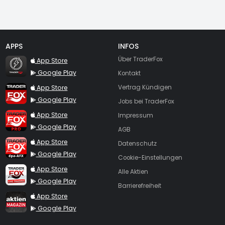
APPS
INFOS
TraderFox Flash
Über TraderFox
App Store
Google Play
Kontakt
TraderFox App
App Store
Vertrag Kündigen
Google Play
Jobs bei TraderFox
TraderFox Pro
App Store
Impressum
Google Play
AGB
TraderFox dpa-AFX ProFeed
App Store
Datenschutz
Google Play
Cookie-Einstellungen
TraderFox Live Trading
App Store
Alle Aktien
Google Play
Barrierefreiheit
TraderFox aktien Magazin
App Store
Google Play