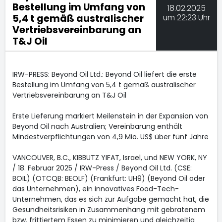
Bestellung im Umfang von
18.02.2025
5,4 t gemäß australischer
um 22:23 Uhr
Vertriebsvereinbarung an
T&J Oil
IRW-PRESS: Beyond Oil Ltd.: Beyond Oil liefert die erste
Bestellung im Umfang von 5,4 t gemäß australischer
Vertriebsvereinbarung an T&J Oil
Erste Lieferung markiert Meilenstein in der Expansion von
Beyond Oil nach Australien; Vereinbarung enthält
Mindestverpflichtungen von 4,9 Mio. US$ über fünf Jahre
VANCOUVER, B.C., KIBBUTZ YIFAT, Israel, und NEW YORK, NY
/ 18. Februar 2025 / IRW-Press / Beyond Oil Ltd. (CSE:
BOIL) (OTCQB: BEOLF) (Frankfurt: UH9) (Beyond Oil oder
das Unternehmen), ein innovatives Food-Tech-
Unternehmen, das es sich zur Aufgabe gemacht hat, die
Gesundheitsrisiken in Zusammenhang mit gebratenem
bzw. frittiertem Essen zu minimieren und gleichzeitig