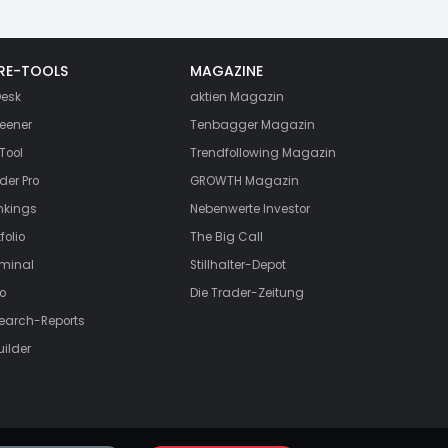
RE-TOOLS
MAGAZINE
esk
aktien
Magazin
eener
Tenbagger Magazin
Tool
Trendfollowing Magazin
der Pro
GROWTH
Magazin
nkings
Nebenwerte Investor
folio
The Big Call
rminal
Stillhalter-Depot
o
Die Trader-Zeitung
search-Reports
uilder