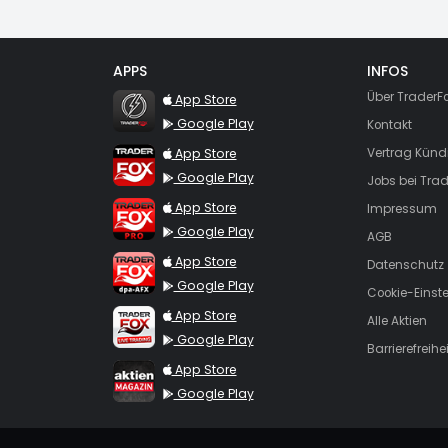
APPS
INFOS
TraderFox Flash
Über TraderF
App Store
Google Play
Kontakt
TraderFox App
App Store
Vertrag Künd
Google Play
Jobs bei Trad
TraderFox Pro
App Store
Impressum
Google Play
AGB
TraderFox dpa-AFX ProFeed
App Store
Datenschutz
Google Play
Cookie-Einst
TraderFox Live Trading
App Store
Alle Aktien
Google Play
Barrierefreihei
TraderFox aktien Magazin
App Store
Google Play