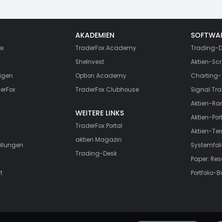
AKADEMIEN
SOFTWA
ox
TraderFox Academy
Trading-D
SheInvest
Aktien-Scr
igen
Option Academy
Charting-
erFox
TraderFox Clubhouse
Signal Tra
Aktien-Ra
WEITERE LINKS
Aktien-Port
TraderFox Portal
Aktien-Te
aktien Magazin
ellungen
Systemfoli
Trading-Desk
Paper: Re
t
Portfolio-B