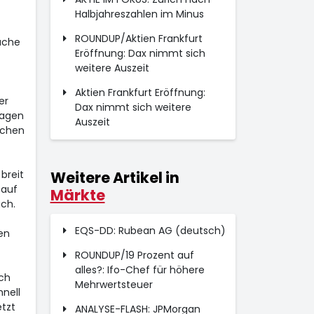
Halbjahreszahlen im Minus
ROUNDUP/Aktien Frankfurt
äche
Eröffnung: Dax nimmt sich
weitere Auszeit
Aktien Frankfurt Eröffnung:
er
Dax nimmt sich weitere
sagen
Auszeit
schen
breit
Weitere Artikel in
 auf
Märkte
ch.
EQS-DD: Rubean AG (deutsch)
en
ROUNDUP/19 Prozent auf
alles?: Ifo-Chef für höhere
ch
Mehrwertsteuer
hnell
etzt
ANALYSE-FLASH: JPMorgan