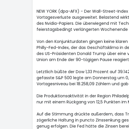
NEW YORK (dpa-AFX) - Der Wall-Street-Index 
Vortagesverluste ausgeweitet. Belastend wirk
des Nvidia-Papiers. Die überwiegend mit Te
feierstagsbedingt verlängerten Wochenende 
Von den Konjunkturdaten gingen keine klaren
Philly-Fed-Index, der das Geschäftsklima in d
des US-Präsidenten Donald Trump über eine vo
Union am Ende der 90-tägigen Pause reagiert
Letztlich büßte der Dow 1,33 Prozent auf 39.14
gefasste S&P 500
legte am Donnerstag um 0,1
Vortagesniveau bei 18.258,09 Zählern und ga
Die Produktionsaktivität in der Region Philad
nur mit einem Rückgang von 12,5 Punkten im 
Auf die Stimmung drückte außerdem, dass Tr
zögerliche Haltung in puncto Zinssenkung gesc
genug erfolgen. Die Fed hätte die Zinsen berei