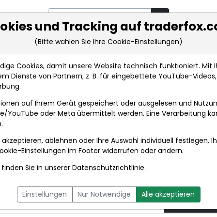
okies und Tracking auf traderfox.
(Bitte wählen Sie Ihre Cookie-Einstellungen)
rkt-Analysen
Market Tools
Realtimekurse
Nachrichten
ge Cookies, damit unsere Website technisch funktioniert. Mit Ih
m Dienste von Partnern, z. B. für eingebettete YouTube-Video
Aktien New York Schluss: Dow schwach und Nasdaq st...
rbung.
ionen auf Ihrem Gerät gespeichert oder ausgelesen und Nutzu
t
gle/YouTube oder Meta übermittelt werden. Eine Verarbeitung k
.
 akzeptieren, ablehnen oder Ihre Auswahl individuell festlegen. I
DPA-AFX PROFEED
DPA-AFX COMPACT
ookie-Einstellungen
im Footer widerrufen oder ändern.
finden Sie in unserer
Datenschutzrichtlinie
.
uss: Dow schwach und
17.04.2
Einstellungen
Nur Notwendige
Alle akzeptieren
ern
um 22:19