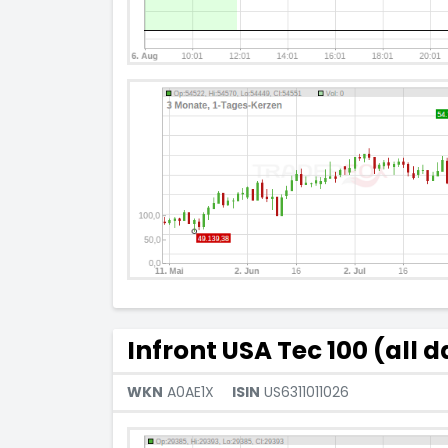
Infront USA Tec 100 (all d
WKN
A0AE1X
ISIN
US6311011026