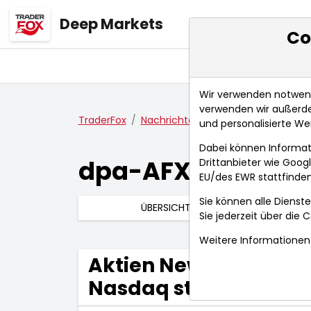
Deep Markets
Co
Übersicht
Ma
Wir verwenden notwendi
verwenden wir außerde
TraderFox
Nachrichten
dpa-AFX Compact
und personalisierte We
Dabei können Informat
dpa-AFX Compac
Drittanbieter wie Goo
EU/des EWR stattfinden
Sie können alle Dienste
ÜBERSICHT
Sie jederzeit über die
C
Weitere Informationen 
Aktien New York Schl
Nasdaq stabil vor Ost