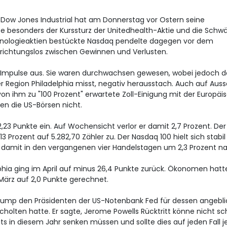
Dow Jones Industrial
hat am Donnerstag vor Ostern seine
te besonders der Kurssturz der Unitedhealth-Aktie und die Schw
chnologieaktien bestückte Nasdaq pendelte dagegen vor dem
richtungslos zwischen Gewinnen und Verlusten.
 Impulse aus. Sie waren durchwachsen gewesen, wobei jedoch d
er Region Philadelphia misst, negativ herausstach. Auch auf Aus
n ihm zu "100 Prozent" erwartete Zoll-Einigung mit der Europäi
en die US-Börsen nicht.
2,23 Punkte ein. Auf Wochensicht verlor er damit 2,7 Prozent. Der 
3 Prozent auf 5.282,70 Zähler zu. Der Nasdaq 100
hielt sich stabil
b damit in den vergangenen vier Handelstagen um 2,3 Prozent na
elphia ging im April auf minus 26,4 Punkte zurück. Ökonomen hatt
März auf 2,0 Punkte gerechnet.
ump den Präsidenten der US-Notenbank Fed für dessen angebli
holten hatte. Er sagte, Jerome Powells Rücktritt könne nicht sc
ts in diesem Jahr senken müssen und sollte dies auf jeden Fall j