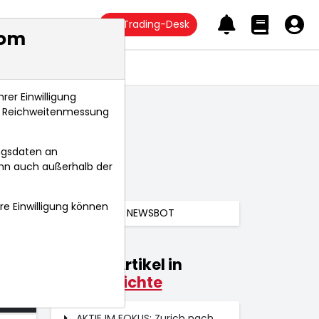
Trading-Desk
com
Anlagetrends
rer Einwilligung
s, Reichweitenmessung
ngsdaten an
ann auch außerhalb der
hre Einwilligung können
NEWSBOT
Weitere Artikel in
025
Marktberichte
 Uhr
AKTIE IM FOKUS: Zurich nach