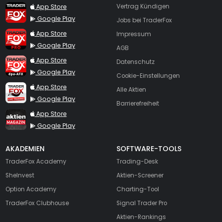
TraderFox App
App Store
Vertrag Kündigen
Google Play
Jobs bei TraderFox
TraderFox Pro
App Store
Impressum
Google Play
AGB
TraderFox dpa-AFX ProFeed
App Store
Datenschutz
Google Play
Cookie-Einstellungen
TraderFox Live Trading
App Store
Alle Aktien
Google Play
Barrierefreiheit
TraderFox aktien Magazin
App Store
Google Play
AKADEMIEN
SOFTWARE-TOOLS
TraderFox Academy
Trading-Desk
SheInvest
Aktien-Screener
Option Academy
Charting-Tool
TraderFox Clubhouse
Signal Trader Pro
Aktien-Rankings