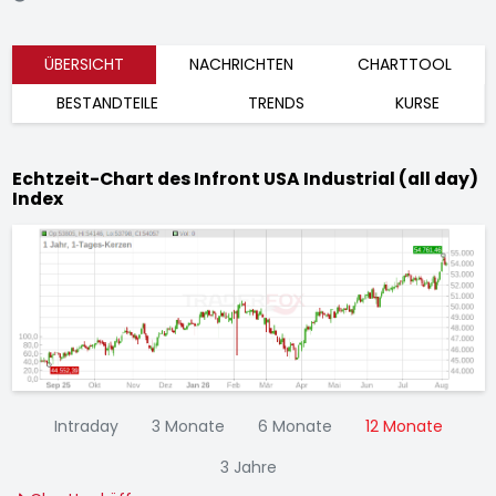
ÜBERSICHT
NACHRICHTEN
CHARTTOOL
BESTANDTEILE
TRENDS
KURSE
Echtzeit-Chart des Infront USA Industrial (all day)
Index
Intraday
3 Monate
6 Monate
12 Monate
3 Jahre