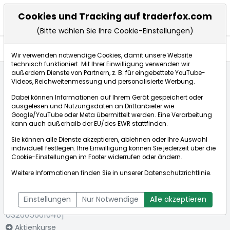
Cookies und Tracking auf traderfox.com
(Bitte wählen Sie Ihre Cookie-Einstellungen)
Indizes
Wir verwenden notwendige Cookies, damit unsere Website
technisch funktioniert. Mit Ihrer Einwilligung verwenden wir
außerdem Dienste von Partnern, z. B. für eingebettete YouTube-
Videos, Reichweitenmessung und personalisierte Werbung.
Startseite
Indizes
Infront USA Industrial (all day)
Dabei können Informationen auf Ihrem Gerät gespeichert oder
ausgelesen und Nutzungsdaten an Drittanbieter wie
Google/YouTube oder Meta übermittelt werden. Eine Verarbeitung
Börse:
kann auch außerhalb der EU/des EWR stattfinden.
Sie können alle Dienste akzeptieren, ablehnen oder Ihre Auswahl
individuell festlegen. Ihre Einwilligung können Sie jederzeit über die
Cookie-Einstellungen
im Footer widerrufen oder ändern.
Infront USA
54.056,5
+0,25%
Weitere Informationen finden Sie in unserer
Datenschutzrichtlinie
.
Industrial (all
Echtzeitkurs Infront USA Industrial (all day)
day)
Bid:
54.056,5
Ask:
54.056,5
Einstellungen
Nur Notwendige
Alle akzeptieren
[WKN: 969420 | ISIN:
US2605661048]
Aktienkurse