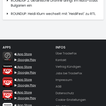
ROUNDUP 2: Ukrainische Drohne dringt im Nato-Staat
Bulgarien ein
ROUNDUP: Heidi Klum wechselt mit 'HeidiFest' zu RTL
APPS
INFOS
TraderFox Flash
Über TraderFox
App Store
Google Play
Kontakt
TraderFox App
App Store
Vertrag Kündigen
Google Play
Jobs bei TraderFox
TraderFox Pro
App Store
Impressum
Google Play
AGB
TraderFox dpa-AFX ProFeed
App Store
Datenschutz
Google Play
Cookie-Einstellungen
TraderFox Live Trading
App Store