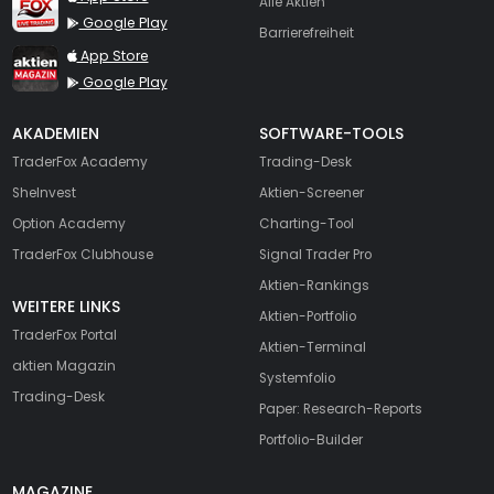
Alle Aktien
Google Play
Barrierefreiheit
TraderFox aktien Magazin
App Store
Google Play
AKADEMIEN
SOFTWARE-TOOLS
TraderFox Academy
Trading-Desk
SheInvest
Aktien-Screener
Option Academy
Charting-Tool
TraderFox Clubhouse
Signal Trader Pro
Aktien-Rankings
WEITERE LINKS
Aktien-Portfolio
TraderFox Portal
Aktien-Terminal
aktien Magazin
Systemfolio
Trading-Desk
Paper: Research-Reports
Portfolio-Builder
MAGAZINE