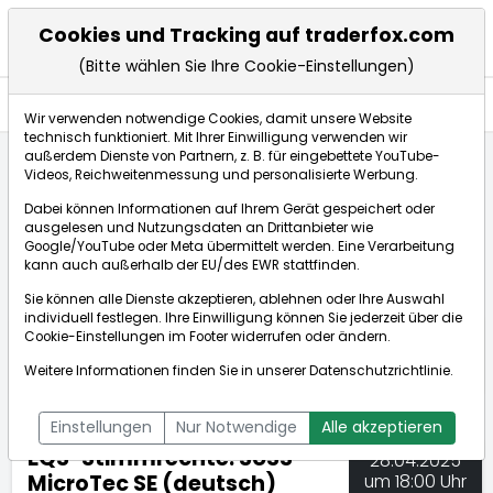
Cookies und Tracking auf traderfox.com
(Bitte wählen Sie Ihre Cookie-Einstellungen)
Nachrichten
Wir verwenden notwendige Cookies, damit unsere Website
technisch funktioniert. Mit Ihrer Einwilligung verwenden wir
außerdem Dienste von Partnern, z. B. für eingebettete YouTube-
Videos, Reichweitenmessung und personalisierte Werbung.
TraderFox
Nachrichten
dpa-AFX Compact
Dabei können Informationen auf Ihrem Gerät gespeichert oder
EQS-Stimmrechte: SUSS MicroTec SE (deutsch)
ausgelesen und Nutzungsdaten an Drittanbieter wie
Google/YouTube oder Meta übermittelt werden. Eine Verarbeitung
kann auch außerhalb der EU/des EWR stattfinden.
dpa-AFX Compact
Sie können alle Dienste akzeptieren, ablehnen oder Ihre Auswahl
individuell festlegen. Ihre Einwilligung können Sie jederzeit über die
ÜBERSICHT
DPA-AFX PROFEED
DPA-AFX COMPACT
Cookie-Einstellungen
im Footer widerrufen oder ändern.
NEWSBOT
Weitere Informationen finden Sie in unserer
Datenschutzrichtlinie
.
Einstellungen
Nur Notwendige
Alle akzeptieren
EQS-Stimmrechte: SUSS
28.04.2025
MicroTec SE (deutsch)
um 18:00 Uhr