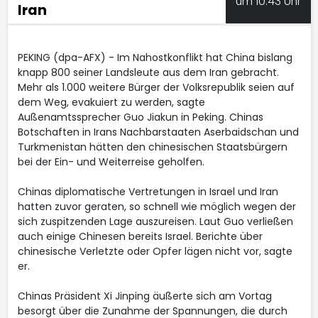
um 10:43 Uhr
Iran
PEKING (dpa-AFX) - Im Nahostkonflikt hat China bislang
knapp 800 seiner Landsleute aus dem Iran gebracht.
Mehr als 1.000 weitere Bürger der Volksrepublik seien auf
dem Weg, evakuiert zu werden, sagte
Außenamtssprecher Guo Jiakun in Peking. Chinas
Botschaften in Irans Nachbarstaaten Aserbaidschan und
Turkmenistan hätten den chinesischen Staatsbürgern
bei der Ein- und Weiterreise geholfen.
Chinas diplomatische Vertretungen in Israel und Iran
hatten zuvor geraten, so schnell wie möglich wegen der
sich zuspitzenden Lage auszureisen. Laut Guo verließen
auch einige Chinesen bereits Israel. Berichte über
chinesische Verletzte oder Opfer lägen nicht vor, sagte
er.
Chinas Präsident Xi Jinping äußerte sich am Vortag
besorgt über die Zunahme der Spannungen, die durch