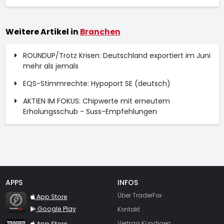
Weitere Artikel in
Branchen
ROUNDUP/Trotz Krisen: Deutschland exportiert im Juni
mehr als jemals
EQS-Stimmrechte: Hypoport SE (deutsch)
AKTIEN IM FOKUS: Chipwerte mit erneutem
Erholungsschub - Suss-Empfehlungen
APPS
INFOS
TraderFox Flash
Über TraderFox
App Store
Google Play
Kontakt
TraderFox App
App Store
Vertrag Kündigen