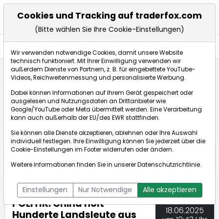
Cookies und Tracking auf traderfox.com
(Bitte wählen Sie Ihre Cookie-Einstellungen)
Nachrichten
Wir verwenden notwendige Cookies, damit unsere Website
technisch funktioniert. Mit Ihrer Einwilligung verwenden wir
außerdem Dienste von Partnern, z. B. für eingebettete YouTube-
Videos, Reichweitenmessung und personalisierte Werbung.
TraderFox
Nachrichten
dpa-AFX Compact
Dabei können Informationen auf Ihrem Gerät gespeichert oder
POLITIK: China holt Hunderte Landsleute aus Iran
ausgelesen und Nutzungsdaten an Drittanbieter wie
Google/YouTube oder Meta übermittelt werden. Eine Verarbeitung
kann auch außerhalb der EU/des EWR stattfinden.
dpa-AFX Compact
Sie können alle Dienste akzeptieren, ablehnen oder Ihre Auswahl
individuell festlegen. Ihre Einwilligung können Sie jederzeit über die
ÜBERSICHT
DPA-AFX PROFEED
DPA-AFX COMPACT
Cookie-Einstellungen
im Footer widerrufen oder ändern.
NEWSBOT
Weitere Informationen finden Sie in unserer
Datenschutzrichtlinie
.
Einstellungen
Nur Notwendige
Alle akzeptieren
POLITIK: China holt
18.06.2025
Hunderte Landsleute aus