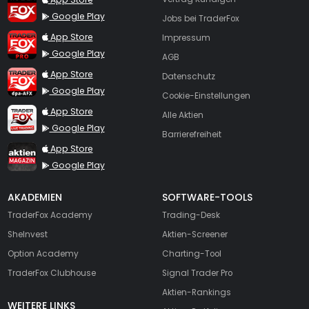
Google Play
Jobs bei TraderFox
TraderFox Pro
App Store
Impressum
Google Play
AGB
TraderFox dpa-AFX ProFeed
App Store
Datenschutz
Google Play
Cookie-Einstellungen
TraderFox Live Trading
App Store
Alle Aktien
Google Play
Barrierefreiheit
TraderFox aktien Magazin
App Store
Google Play
AKADEMIEN
SOFTWARE-TOOLS
TraderFox Academy
Trading-Desk
SheInvest
Aktien-Screener
Option Academy
Charting-Tool
TraderFox Clubhouse
Signal Trader Pro
Aktien-Rankings
WEITERE LINKS