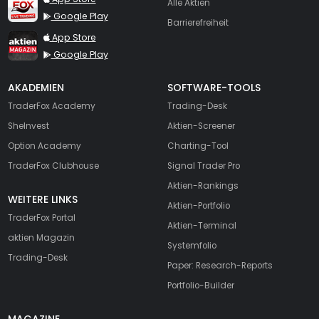
Alle Aktien
Google Play
Barrierefreiheit
TraderFox aktien Magazin
App Store
Google Play
AKADEMIEN
SOFTWARE-TOOLS
TraderFox Academy
Trading-Desk
SheInvest
Aktien-Screener
Option Academy
Charting-Tool
TraderFox Clubhouse
Signal Trader Pro
Aktien-Rankings
WEITERE LINKS
Aktien-Portfolio
TraderFox Portal
Aktien-Terminal
aktien Magazin
Systemfolio
Trading-Desk
Paper: Research-Reports
Portfolio-Builder
MAGAZINE