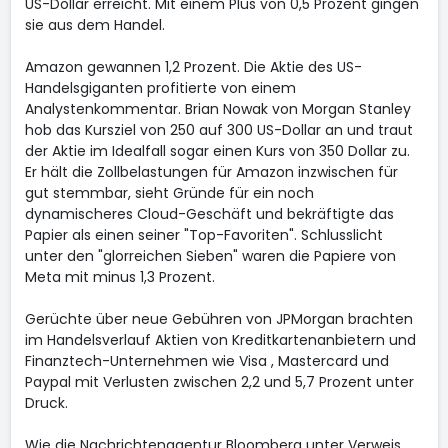
US-Dollar erreicht. Mit einem Plus von 0,5 Prozent gingen
sie aus dem Handel.
Amazon
gewannen 1,2 Prozent. Die Aktie des US-
Handelsgiganten profitierte von einem
Analystenkommentar. Brian Nowak von Morgan Stanley
hob das Kursziel von 250 auf 300 US-Dollar an und traut
der Aktie im Idealfall sogar einen Kurs von 350 Dollar zu.
Er hält die Zollbelastungen für Amazon inzwischen für
gut stemmbar, sieht Gründe für ein noch
dynamischeres Cloud-Geschäft und bekräftigte das
Papier als einen seiner "Top-Favoriten". Schlusslicht
unter den "glorreichen Sieben" waren die Papiere von
Meta
mit minus 1,3 Prozent.
Gerüchte über neue Gebühren von JPMorgan
brachten
im Handelsverlauf Aktien von Kreditkartenanbietern und
Finanztech-Unternehmen wie Visa
, Mastercard
und
Paypal
mit Verlusten zwischen 2,2 und 5,7 Prozent unter
Druck.
Wie die Nachrichtenagentur Bloomberg unter Verweis