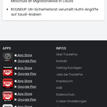
Mitschuld an Migrationskrise in Ceuta
ROUNDUP: UN-Sicherheitsrat verurteilt Huthi-Angriffe
auf Saudi-Arabien
APPS
INFOS
TraderFox Flash
Über TraderFox
App Store
Google Play
Kontakt
TraderFox App
App Store
Vertrag Kündigen
Google Play
Jobs bei TraderFox
TraderFox Pro
App Store
Impressum
Google Play
AGB
TraderFox dpa-AFX ProFeed
App Store
Datenschutz
Google Play
Cookie-Einstellungen
TraderFox Live Trading
App Store