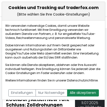
Cookies und Tracking auf traderfox.com
(Bitte wählen Sie Ihre Cookie-Einstellungen)
Nachrichten
Wir verwenden notwendige Cookies, damit unsere Website
technisch funktioniert. Mit Ihrer Einwilligung verwenden wir
außerdem Dienste von Partnern, z. B. für eingebettete YouTube-
Videos, Reichweitenmessung und personalisierte Werbung.
TraderFox
Nachrichten
dpa-AFX Compact
Dabei können Informationen auf Ihrem Gerät gespeichert oder
ROUNDUP/Aktien New York Schluss: Zolldrohungen ver...
ausgelesen und Nutzungsdaten an Drittanbieter wie
Google/YouTube oder Meta übermittelt werden. Eine Verarbeitung
kann auch außerhalb der EU/des EWR stattfinden.
dpa-AFX Compact
Sie können alle Dienste akzeptieren, ablehnen oder Ihre Auswahl
individuell festlegen. Ihre Einwilligung können Sie jederzeit über die
ÜBERSICHT
DPA-AFX PROFEED
DPA-AFX COMPACT
Cookie-Einstellungen
im Footer widerrufen oder ändern.
NEWSBOT
Weitere Informationen finden Sie in unserer
Datenschutzrichtlinie
.
Einstellungen
Nur Notwendige
Alle akzeptieren
ROUNDUP/Aktien New York
11.07.2025
Schluss: Zolldrohungen