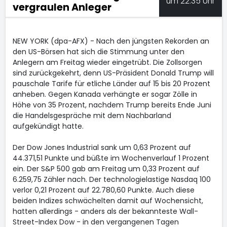
um 22:35 Uhr
vergraulen Anleger
NEW YORK (dpa-AFX) - Nach den jüngsten Rekorden an
den US-Börsen hat sich die Stimmung unter den
Anlegern am Freitag wieder eingetrübt. Die Zollsorgen
sind zurückgekehrt, denn US-Präsident Donald Trump will
pauschale Tarife für etliche Länder auf 15 bis 20 Prozent
anheben. Gegen Kanada verhängte er sogar Zölle in
Höhe von 35 Prozent, nachdem Trump bereits Ende Juni
die Handelsgespräche mit dem Nachbarland
aufgekündigt hatte.
Der Dow Jones Industrial
sank um 0,63 Prozent auf
44.371,51 Punkte und büßte im Wochenverlauf 1 Prozent
ein. Der S&P 500
gab am Freitag um 0,33 Prozent auf
6.259,75 Zähler nach. Der technologielastige Nasdaq 100
verlor 0,21 Prozent auf 22.780,60 Punkte. Auch diese
beiden Indizes schwächelten damit auf Wochensicht,
hatten allerdings - anders als der bekannteste Wall-
Street-Index Dow - in den vergangenen Tagen