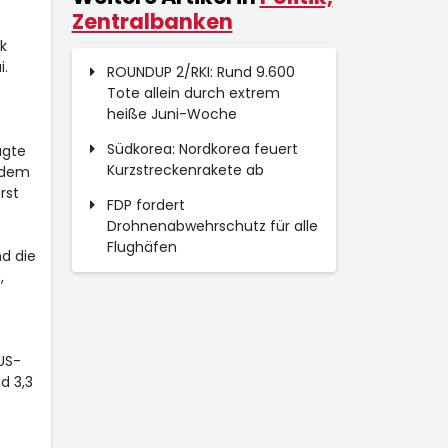
Zentralbanken
k
i.
ROUNDUP 2/RKI: Rund 9.600
Tote allein durch extrem
heiße Juni-Woche
Südkorea: Nordkorea feuert
agte
Kurzstreckenrakete ab
rdem
rst
FDP fordert
Drohnenabwehrschutz für alle
Flughäfen
d die
,
US-
d 3,3