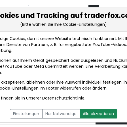
okies und Tracking auf traderfox.
(Bitte wählen Sie Ihre Cookie-Einstellungen)
rkt-Analysen
Market Tools
Realtimekurse
Nachrichten
ge Cookies, damit unsere Website technisch funktioniert. Mit Ih
m Dienste von Partnern, z. B. für eingebettete YouTube-Video
ROUNDUP 2/Rücktritt im Fed-Vorstand: Trump witter...
rbung.
ionen auf Ihrem Gerät gespeichert oder ausgelesen und Nutzu
t
gle/YouTube oder Meta übermittelt werden. Eine Verarbeitung k
.
 akzeptieren, ablehnen oder Ihre Auswahl individuell festlegen. I
DPA-AFX PROFEED
DPA-AFX COMPACT
ookie-Einstellungen
im Footer widerrufen oder ändern.
finden Sie in unserer
Datenschutzrichtlinie
.
im Fed-Vorstand:
03.08.2
Einstellungen
Nur Notwendige
Alle akzeptieren
Chance
um 14:06