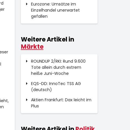
rd
Eurozone: Umsätze im
ger
Einzelhandel unerwartet
gefallen
Weitere Artikel in
Märkte
eser
ROUNDUP 2/RKI: Rund 9.600
l
Tote allein durch extrem
heiße Juni-Woche
EQS-DD: InnoTec TSS AG
(deutsch)
Aktien Frankfurt: Dax leicht im
eht,
Plus
en
Weitere Artikel in
Politik,