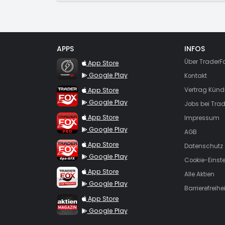
APPS
INFOS
TraderFox Flash
Über TraderF
App Store
Google Play
Kontakt
TraderFox App
App Store
Vertrag Künd
Google Play
Jobs bei Trad
TraderFox Pro
App Store
Impressum
Google Play
AGB
TraderFox dpa-AFX ProFeed
App Store
Datenschutz
Google Play
Cookie-Einst
TraderFox Live Trading
App Store
Alle Aktien
Google Play
Barrierefreihei
TraderFox aktien Magazin
App Store
Google Play