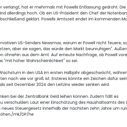
 verlangt, hat er mehrmals mit Powells Entlassung gedroht. Die
sind allerdings hoch. Ob ein US-Präsident den Chef der Notenban
t abschließend geklärt. Powells Amtszeit endet im kommenden Ma
ervativen US-Senders Newsmax, warum er Powell nicht feuere, s
tzen, aber sie sagen, das würde den Markt beunruhigen". Auße
n ohnehin aus dem Amt. Auf erneute Nachfrage, ob Powell vore
 "mit hoher Wahrscheinlichkeit" so sei.
 Wachstum in den USA im ersten Halbjahr abgeschwächt, währen
ten nach wie vor groß ist. Ersteres könnte ein Zeichen dafür sein
ls seit Dezember 2024 den Leitzins wieder senken wird.
anken bei der Zentralbank Geld leihen können. Zudem fällt es
 zu verschulden: Laut einer Einschätzung des Haushaltsamts des 
s neues Steuergesetz innerhalb der nächsten zehn Jahre um run
erhöhen./mk/DP/he