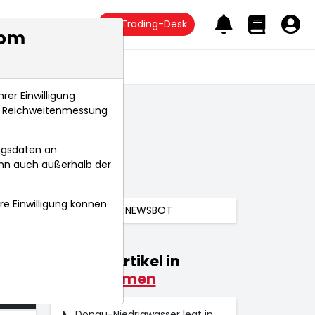
Trading-Desk
com
Anlagetrends
rer Einwilligung
s, Reichweitenmessung
ngsdaten an
ann auch außerhalb der
hre Einwilligung können
NEWSBOT
Weitere Artikel in
025
Unternehmen
 Uhr
Donau-Niedrigwasser legt in