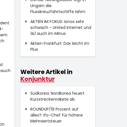
Ungarn die
Flusskreuzfahrtschiffe lahm
AKTIEN IM FOKUS: Ionos sehr
ident
schwach - United Internet und
d-
1&1 auch im Minus
inem
ich
Aktien Frankfurt: Dax leicht im
Plus
nd
l auch
Weitere Artikel in
Konjunktur
Südkorea: Nordkorea feuert
Kurzstreckenrakete ab
ROUNDUP/19 Prozent auf
alles?: Ifo-Chef für höhere
Mehrwertsteuer
von