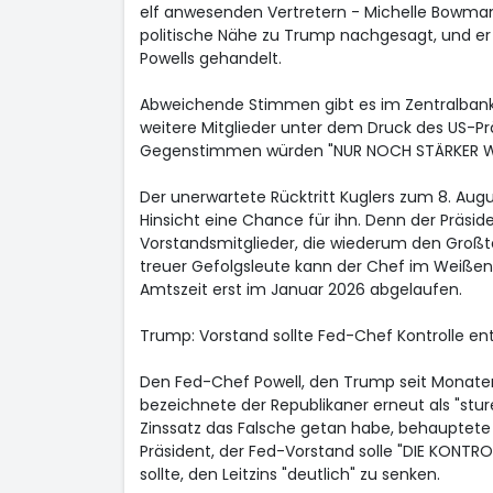
elf anwesenden Vertretern - Michelle Bowman 
politische Nähe zu Trump nachgesagt, und er 
Powells gehandelt.
Abweichende Stimmen gibt es im Zentralbankr
weitere Mitglieder unter dem Druck des US-Pr
Gegenstimmen würden "NUR NOCH STÄRKER WERD
Der unerwartete Rücktritt Kuglers zum 8. Augu
Hinsicht eine Chance für ihn. Denn der Präsi
Vorstandsmitglieder, die wiederum den Großt
treuer Gefolgsleute kann der Chef im Weißen 
Amtszeit erst im Januar 2026 abgelaufen.
Trump: Vorstand sollte Fed-Chef Kontrolle en
Den Fed-Chef Powell, den Trump seit Monaten
bezeichnete der Republikaner erneut als "stu
Zinssatz das Falsche getan habe, behauptete T
Präsident, der Fed-Vorstand solle "DIE KONTRO
sollte, den Leitzins "deutlich" zu senken.