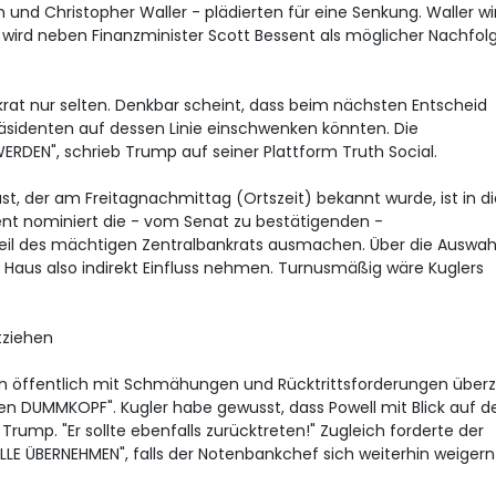
und Christopher Waller - plädierten für eine Senkung. Waller wi
wird neben Finanzminister Scott Bessent als möglicher Nachfol
at nur selten. Denkbar scheint, dass beim nächsten Entscheid
äsidenten auf dessen Linie einschwenken könnten. Die
EN", schrieb Trump auf seiner Plattform Truth Social.
st, der am Freitagnachmittag (Ortszeit) bekannt wurde, ist in di
dent nominiert die - vom Senat zu bestätigenden -
eil des mächtigen Zentralbankrats ausmachen. Über die Auswah
Haus also indirekt Einfluss nehmen. Turnusmäßig wäre Kuglers
tziehen
 öffentlich mit Schmähungen und Rücktrittsforderungen überzi
ren DUMMKOPF". Kugler habe gewusst, dass Powell mit Blick auf d
rump. "Er sollte ebenfalls zurücktreten!" Zugleich forderte der
LLE ÜBERNEHMEN", falls der Notenbankchef sich weiterhin weigern