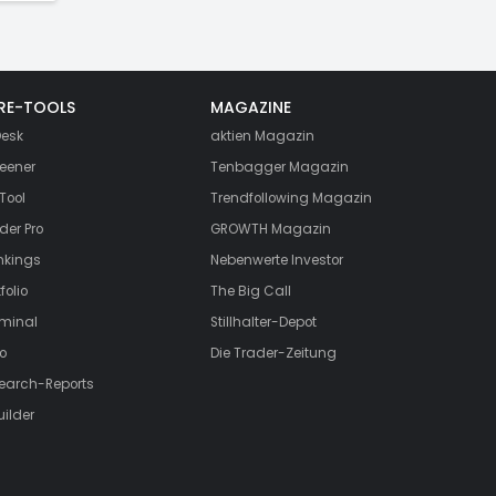
RE-TOOLS
MAGAZINE
esk
aktien
Magazin
eener
Tenbagger Magazin
Tool
Trendfollowing Magazin
der Pro
GROWTH
Magazin
nkings
Nebenwerte Investor
folio
The Big Call
rminal
Stillhalter-Depot
o
Die Trader-Zeitung
search-Reports
uilder