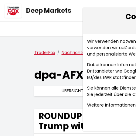
Deep Markets
Co
Übersicht
Ma
Wir verwenden notwendi
verwenden wir außerde
TraderFox
Nachrichten
dpa-AFX Compact
und personalisierte We
Dabei können Informat
dpa-AFX Compac
Drittanbieter wie Goo
EU/des EWR stattfinden
Sie können alle Dienste
ÜBERSICHT
Sie jederzeit über die
C
Weitere Informationen 
ROUNDUP 2/Rücktritt 
Trump wittert seine 