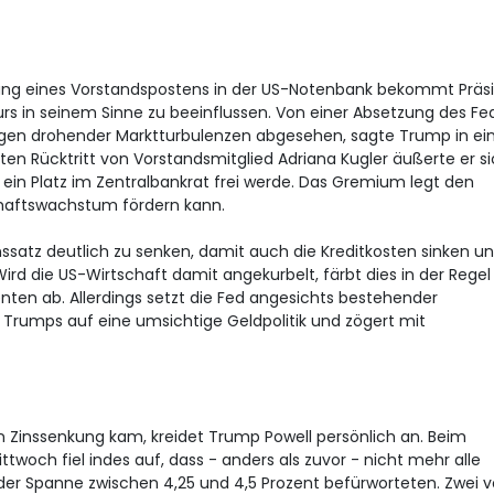
ng eines Vorstandspostens in der US-Notenbank bekommt Präs
s in seinem Sinne zu beeinflussen. Von einer Absetzung des Fe
egen drohender Marktturbulenzen abgesehen, sagte Trump in e
en Rücktritt von Vorstandsmitglied Adriana Kugler äußerte er s
un ein Platz im Zentralbankrat frei werde. Das Gremium legt den
tschaftswachstum fördern kann.
satz deutlich zu senken, damit auch die Kreditkosten sinken u
rd die US-Wirtschaft damit angekurbelt, färbt dies in der Rege
nten ab. Allerdings setzt die Fed angesichts bestehender
itik Trumps auf eine umsichtige Geldpolitik und zögert mit
en Zinssenkung kam, kreidet Trump Powell persönlich an. Beim
twoch fiel indes auf, dass - anders als zuvor - nicht mehr alle
n der Spanne zwischen 4,25 und 4,5 Prozent befürworteten. Zwei 