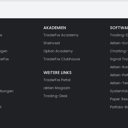
AKADEMIEN
SOFTWA
ox
TraderFox Academy
Trading-D
SheInvest
Aktien-Scr
igen
Option Academy
Charting-
erFox
TraderFox Clubhouse
Signal Tra
Aktien-Ra
WEITERE LINKS
Aktien-Port
TraderFox Portal
Aktien-Te
aktien Magazin
ellungen
Systemfoli
Trading-Desk
Paper: Re
t
Portfolio-B