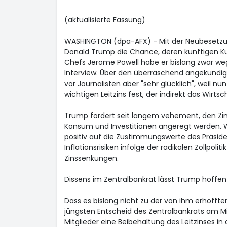
(aktualisierte Fassung)
WASHINGTON (dpa-AFX) - Mit der Neubesetzu
Donald Trump die Chance, deren künftigen Kur
Chefs Jerome Powell habe er bislang zwar w
Interview. Über den überraschend angekündigt
vor Journalisten aber "sehr glücklich", weil n
wichtigen Leitzins fest, der indirekt das Wir
Trump fordert seit langem vehement, den Zins
Konsum und Investitionen angeregt werden. Wi
positiv auf die Zustimmungswerte des Präside
Inflationsrisiken infolge der radikalen Zollpol
Zinssenkungen.
Dissens im Zentralbankrat lässt Trump hoffen
Dass es bislang nicht zu der von ihm erhofft
jüngsten Entscheid des Zentralbankrats am Mit
Mitglieder eine Beibehaltung des Leitzinses i