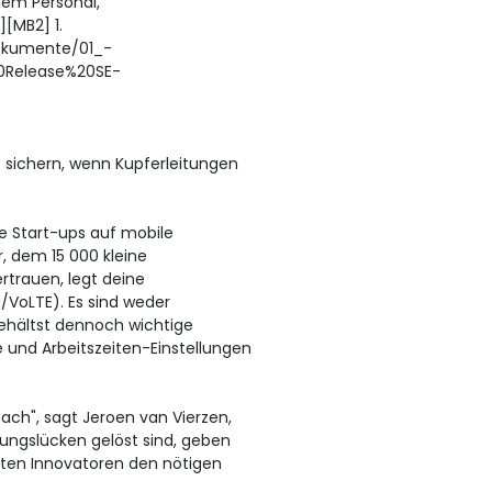
dem Personal,
[MB2] 1.
Dokumente/01_-
0Release%20SE-
t sichern, wenn Kupferleitungen
le Start-ups auf mobile
r, dem 15 000 kleine
trauen, legt deine
VoLTE). Es sind weder
behältst dennoch wichtige
 und Arbeitszeiten-Einstellungen
ach", sagt Jeroen van Vierzen,
gungslücken gelöst sind, geben
ten Innovatoren den nötigen