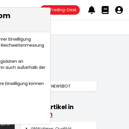
Trading-Desk
com
Anlagetrends
rer Einwilligung
s, Reichweitenmessung
ngsdaten an
ann auch außerhalb der
hre Einwilligung können
NEWSBOT
Weitere Artikel in
Kolumnen
25
 Uhr
GNW-News: Qualität,