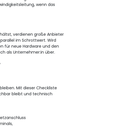
indigkeitsleitung, wenn das
ältst, verdienen große Anbieter
parallel im Schrottwert. Wird
en für neue Hardware und den
ich als Unternehmer:in über.
?
bleiben. Mit dieser Checkliste
chbar bleibt und technisch
tnetzanschluss
minals,