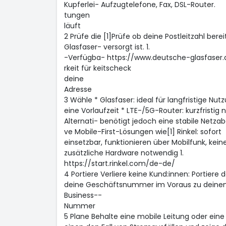
Kupferlei- Aufzugtelefone, Fax, DSL-Router.
tungen
läuft
2 Prüfe die [1]Prüfe ob deine Postleitzahl bere
Glasfaser- versorgt ist. 1.
-Verfügba- https://www.deutsche-glasfaser.
rkeit für keitscheck
deine
Adresse
3 Wähle * Glasfaser: ideal für langfristige Nut
eine Vorlaufzeit * LTE-/5G-Router: kurzfristig 
Alternati- benötigt jedoch eine stabile Netza
ve Mobile-First-Lösungen wie[1] Rinkel: sofort
einsetzbar, funktionieren über Mobilfunk, kein
zusätzliche Hardware notwendig 1.
https://start.rinkel.com/de-de/
4 Portiere Verliere keine Kund:innen: Portiere 
deine Geschäftsnummer im Voraus zu deinem
Business--
Nummer
5 Plane Behalte eine mobile Leitung oder ein