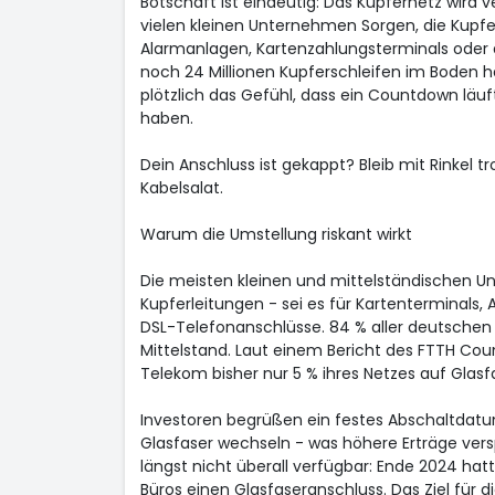
Botschaft ist eindeutig: Das Kupfernetz wird 
vielen kleinen Unternehmen Sorgen, die Kupf
Alarmanlagen, Kartenzahlungsterminals oder a
noch 24 Millionen Kupferschleifen im Boden 
plötzlich das Gefühl, dass ein Countdown läuft
haben.
Dein Anschluss ist gekappt? Bleib mit Rinkel t
Kabelsalat.
Warum die Umstellung riskant wirkt
Die meisten kleinen und mittelständischen U
Kupferleitungen - sei es für Kartenterminals
DSL-Telefonanschlüsse. 84 % aller deutsch
Mittelstand. Laut einem Bericht des FTTH Cou
Telekom bisher nur 5 % ihres Netzes auf Glasf
Investoren begrüßen ein festes Abschaltdatum
Glasfaser wechseln - was höhere Erträge versp
längst nicht überall verfügbar: Ende 2024 ha
Büros einen Glasfaseranschluss. Das Ziel für di