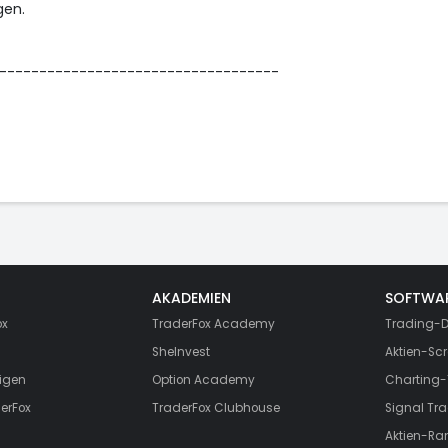
gen.
-----------------------------------
AKADEMIEN
SOFTWA
ox
TraderFox Academy
Trading-D
SheInvest
Aktien-Scr
igen
Option Academy
Charting-
erFox
TraderFox Clubhouse
Signal Tra
Aktien-Ra