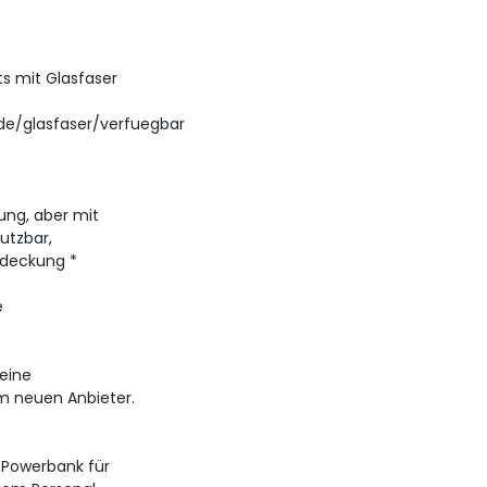
its mit Glasfaser
de/glasfaser/verfuegbar
zung, aber mit
nutzbar,
bdeckung *
e
deine
 neuen Anbieter.
e Powerbank für