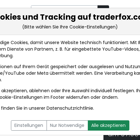
okies und Tracking auf traderfox.
(Bitte wählen Sie Ihre Cookie-Einstellungen)
rkt-Analysen
Market Tools
Realtimekurse
Nachrichten
ge Cookies, damit unsere Website technisch funktioniert. Mit Ih
m Dienste von Partnern, z. B. für eingebettete YouTube-Video
EQS-News: Rinkel: Deutschlands Kupfer-Abschied: So...
rbung.
ionen auf Ihrem Gerät gespeichert oder ausgelesen und Nutzu
t
gle/YouTube oder Meta übermittelt werden. Eine Verarbeitung k
.
 akzeptieren, ablehnen oder Ihre Auswahl individuell festlegen. I
DPA-AFX PROFEED
DPA-AFX COMPACT
ookie-Einstellungen
im Footer widerrufen oder ändern.
finden Sie in unserer
Datenschutzrichtlinie
.
utschlands Kupfer-
08.10.20
Einstellungen
Nur Notwendige
Alle akzeptieren
du erreichbar
um 07:05