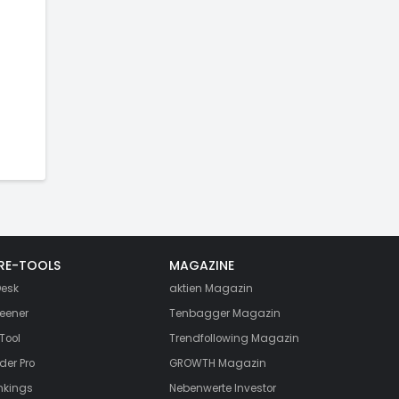
RE-TOOLS
MAGAZINE
esk
aktien
Magazin
eener
Tenbagger Magazin
Tool
Trendfollowing Magazin
der Pro
GROWTH
Magazin
nkings
Nebenwerte Investor