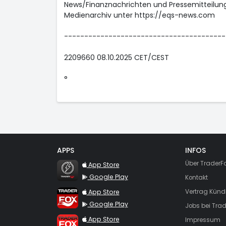
News/Finanznachrichten und Pressemitteilun
Medienarchiv unter https://eqs-news.com
----------------------------------------
2209660 08.10.2025 CET/CEST
°
APPS
INFOS
TraderFox Flash
Über TraderF
App Store
Google Play
Kontakt
TraderFox App
App Store
Vertrag Künd
Google Play
Jobs bei Trad
TraderFox Pro
App Store
Impressum