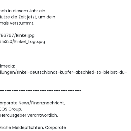
och in diesem Jahr ein
tze die Zeit jetzt, um dein
emals verstummt.
86767/Rinkel.jpg
15320/Rinkel_Logo.jpg
timedia:
lungen/rinkel-deutschlands-kupfer-abschied-so-bleibst-du-
-----------------------------------
Corporate News/Finanznachricht,
 EQS Group.
/ Herausgeber verantwortlich.
zliche Meldepflichten, Corporate