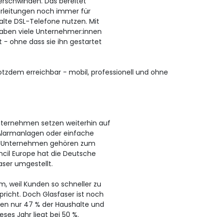
verschwinden. Das bereitet
erleitungen noch immer für
lte DSL-Telefone nutzen. Mit
haben viele Unternehmer:innen
 - ohne dass sie ihn gestartet
rotzdem erreichbar - mobil, professionell und ohne
nternehmen setzen weiterhin auf
, Alarmanlagen oder einfache
en Unternehmen gehören zum
ncil Europe hat die Deutsche
aser umgestellt.
, weil Kunden so schneller zu
richt. Doch Glasfaser ist noch
tten nur 47 % der Haushalte und
eses Jahr liegt bei 50 %.