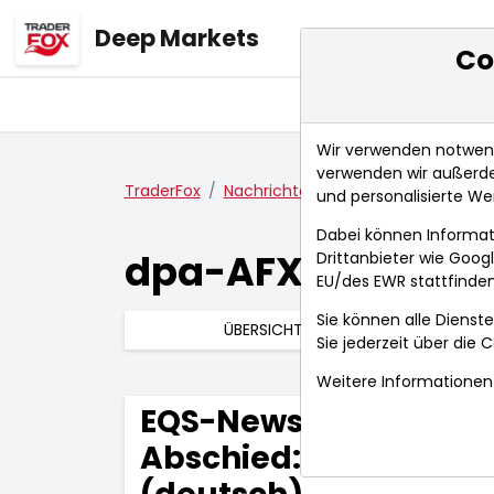
Deep Markets
Co
Übersicht
Ma
Wir verwenden notwendi
verwenden wir außerde
TraderFox
Nachrichten
dpa-AFX Compact
und personalisierte We
Dabei können Informat
dpa-AFX Compac
Drittanbieter wie Goo
EU/des EWR stattfinden
Sie können alle Dienste
ÜBERSICHT
Sie jederzeit über die
C
Weitere Informationen 
EQS-News: Rinkel: De
Abschied: So bleibst 