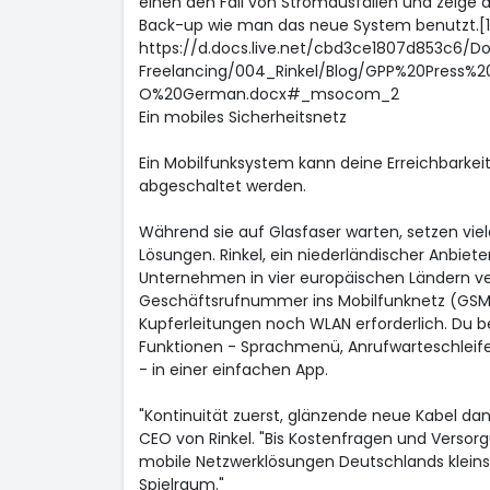
einen den Fall von Stromausfällen und zeige 
Back-up wie man das neue System benutzt.[1]
https://d.docs.live.net/cbd3ce1807d853c6/
Freelancing/004_Rinkel/Blog/GPP%20Press%2
O%20German.docx#_msocom_2
Ein mobiles Sicherheitsnetz
Ein Mobilfunksystem kann deine Erreichbarkei
abgeschaltet werden.
Während sie auf Glasfaser warten, setzen vie
Lösungen. Rinkel, ein niederländischer Anbiete
Unternehmen in vier europäischen Ländern ver
Geschäftsrufnummer ins Mobilfunknetz (GSM/
Kupferleitungen noch WLAN erforderlich. Du 
Funktionen - Sprachmenü, Anrufwarteschleife
- in einer einfachen App.
"Kontinuität zuerst, glänzende neue Kabel dan
CEO von Rinkel. "Bis Kostenfragen und Versor
mobile Netzwerklösungen Deutschlands kleins
Spielraum."