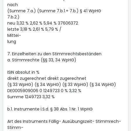
nach
(Summe 7.a.) (Summe 7.b.1.+ 7.b.) § 41 WpHG
7.b.2.)
neu 3,32 % 2,62 % 5,94 % 37606372
letzte 3,18 % 2,61 % 5,79 % /
Mittei-
lung
7. Einzelheiten zu den Stimmrechtsbeständen
a. Stimmrechte (§§ 33, 34 WpHG)
ISIN absolut in %
direkt zugerechnet direkt zugerechnet
(§ 33 WpHG) (§ 34 WpHG) (§ 33 WpHG) (§ 34 WpHG)
DE0005909006 0 1249723 0 % 3,32 %
Summe 1249723 3,32 %
b.1. Instrumente i.S.d. § 38 Abs. 1 Nr. 1 WpHG
Art des Instruments Fällig- Ausübungszeit- Stimmrech-
Stimm-