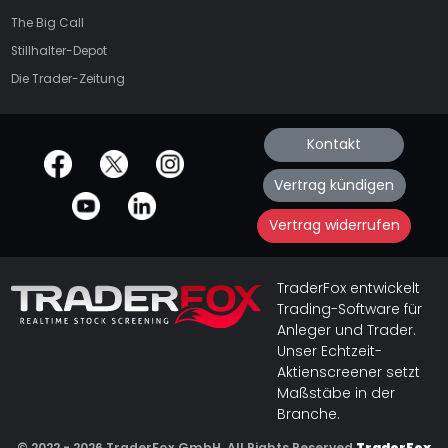
The Big Call
Stillhalter-Depot
Die Trader-Zeitung
Kontakt
offizielle Social Media-Accounts
Vertrag kündigen
Vertrag widerrufen
TraderFox entwickelt
Trading-Software für
Anleger und Trader.
Unser Echtzeit-
Aktienscreener setzt
Maßstäbe in der
Branche.
© 2022 - 2026 TraderFox GmbH, All Rights Reserved
TraderFox