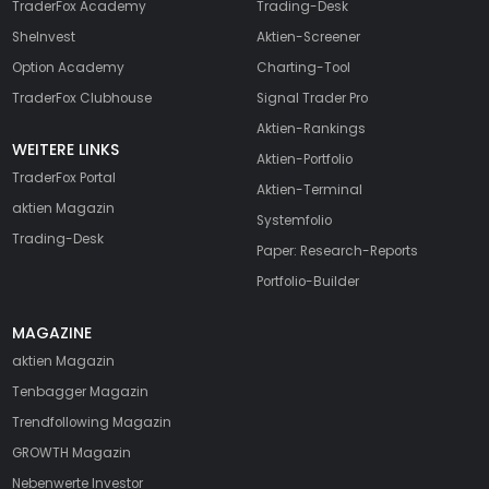
TraderFox Academy
Trading-Desk
SheInvest
Aktien-Screener
Option Academy
Charting-Tool
TraderFox Clubhouse
Signal Trader Pro
Aktien-Rankings
WEITERE LINKS
Aktien-Portfolio
TraderFox Portal
Aktien-Terminal
aktien Magazin
Systemfolio
Trading-Desk
Paper: Research-Reports
Portfolio-Builder
MAGAZINE
aktien
Magazin
Tenbagger Magazin
Trendfollowing Magazin
GROWTH
Magazin
Nebenwerte Investor