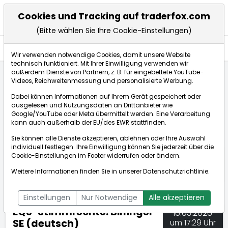
Cookies und Tracking auf traderfox.com
(Bitte wählen Sie Ihre Cookie-Einstellungen)
Nachrichten
Wir verwenden notwendige Cookies, damit unsere Website
technisch funktioniert. Mit Ihrer Einwilligung verwenden wir
außerdem Dienste von Partnern, z. B. für eingebettete YouTube-
Videos, Reichweitenmessung und personalisierte Werbung.
TraderFox
Nachrichten
dpa-AFX Compact
Dabei können Informationen auf Ihrem Gerät gespeichert oder
EQS-Stimmrechte: Bilfinger SE (deutsch)
ausgelesen und Nutzungsdaten an Drittanbieter wie
Google/YouTube oder Meta übermittelt werden. Eine Verarbeitung
kann auch außerhalb der EU/des EWR stattfinden.
dpa-AFX Compact
Sie können alle Dienste akzeptieren, ablehnen oder Ihre Auswahl
individuell festlegen. Ihre Einwilligung können Sie jederzeit über die
ÜBERSICHT
DPA-AFX PROFEED
DPA-AFX COMPACT
Cookie-Einstellungen
im Footer widerrufen oder ändern.
NEWSBOT
Weitere Informationen finden Sie in unserer
Datenschutzrichtlinie
.
Einstellungen
Nur Notwendige
Alle akzeptieren
EQS-Stimmrechte: Bilfinger
16.03.2026
SE (deutsch)
um 17:29 Uhr