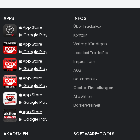
APPS
INFOS
TraderFox Flash
Über TraderFox
App Store
Google Play
Kontakt
TraderFox App
App Store
Vertrag Kündigen
Google Play
Jobs bei TraderFox
TraderFox Pro
App Store
Impressum
Google Play
AGB
TraderFox dpa-AFX ProFeed
App Store
Datenschutz
Google Play
Cookie-Einstellungen
TraderFox Live Trading
App Store
Alle Aktien
Google Play
Barrierefreiheit
TraderFox aktien Magazin
App Store
Google Play
AKADEMIEN
SOFTWARE-TOOLS