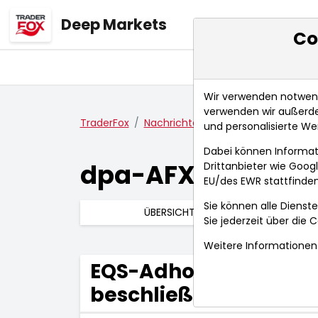
Deep Markets
Co
Übersicht
Ma
Wir verwenden notwendi
verwenden wir außerde
TraderFox
Nachrichten
dpa-AFX Compact
und personalisierte We
Dabei können Informat
dpa-AFX Compac
Drittanbieter wie Goo
EU/des EWR stattfinden
Sie können alle Dienste
ÜBERSICHT
Sie jederzeit über die
C
Weitere Informationen 
EQS-Adhoc: Fabasoft 
beschließt Aktienrüc