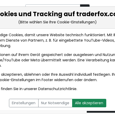
okies und Tracking auf traderfox.
(Bitte wählen Sie Ihre Cookie-Einstellungen)
rkt-Analysen
Market Tools
Realtimekurse
Nachrichten
ge Cookies, damit unsere Website technisch funktioniert. Mit Ih
m Dienste von Partnern, z. B. für eingebettete YouTube-Video
EQS-Adhoc: Fabasoft AG: Fabasoft AG beschließt Ak...
rbung.
ionen auf Ihrem Gerät gespeichert oder ausgelesen und Nutzu
t
gle/YouTube oder Meta übermittelt werden. Eine Verarbeitung k
.
 akzeptieren, ablehnen oder Ihre Auswahl individuell festlegen. I
DPA-AFX PROFEED
DPA-AFX COMPACT
ookie-Einstellungen
im Footer widerrufen oder ändern.
finden Sie in unserer
Datenschutzrichtlinie
.
AG: Fabasoft AG
20.04.2
Einstellungen
Nur Notwendige
Alle akzeptieren
kkauf (deutsch)
um 18:59