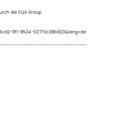
durch die EQS Group
-3cd2-11f1-8534-027f3c38b923&lang=de
-----------------------------------