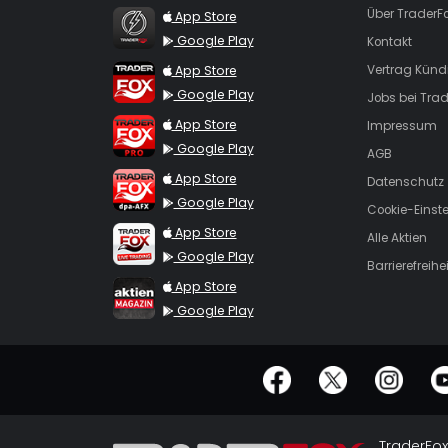
TraderFox Flash
Über TraderF
App Store
Google Play
Kontakt
TraderFox App
App Store
Vertrag Künd
Google Play
Jobs bei Trad
TraderFox Pro
App Store
Impressum
Google Play
AGB
TraderFox dpa-AFX ProFeed
App Store
Datenschutz
Google Play
Cookie-Einst
TraderFox Live Trading
App Store
Alle Aktien
Google Play
Barrierefreihei
TraderFox aktien Magazin
App Store
Google Play
offizielle Social Media-Accounts
TraderFox