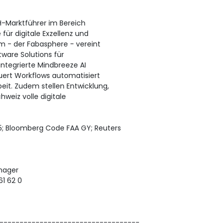
-Marktführer im Bereich
für digitale Exzellenz und
m - der Fabasphere - vereint
ware Solutions für
ntegrierte Mindbreeze AI
uert Workflows automatisiert
it. Zudem stellen Entwicklung,
weiz volle digitale
; Bloomberg Code FAA GY; Reuters
anager
61 62 0
-----------------------------------