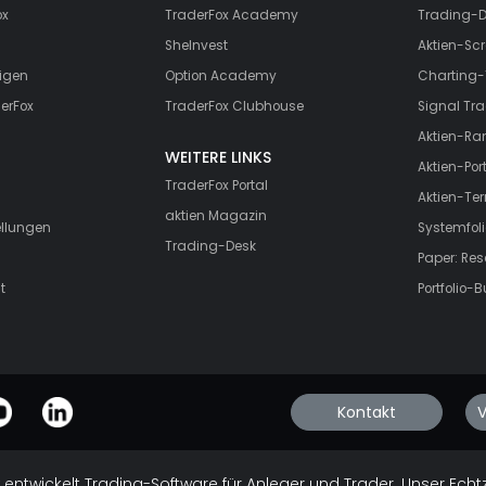
ox
TraderFox Academy
Trading-D
SheInvest
Aktien-Scr
igen
Option Academy
Charting-
erFox
TraderFox Clubhouse
Signal Tra
Aktien-Ra
WEITERE LINKS
Aktien-Port
TraderFox Portal
Aktien-Te
aktien Magazin
ellungen
Systemfoli
Trading-Desk
Paper: Re
t
Portfolio-B
Kontakt
V
 entwickelt Trading-Software für Anleger und Trader. Unser Echt