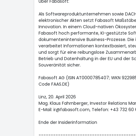
Über Fabasoft:
Als Softwareproduktunternehmen sowie DACH
elektronischer Akten setzt Fabasoft Maßstäbe 
Innovation. In einem Cloud-nativen Ökosyste
Fabasoft hoch performante, KI-gestützte Soft
dokumentenintensive Business-Prozesse. Die i
verarbeitet Informationen kontextbasiert, ste
und sorgt für eine reibungslose Zusammenarbe
Betrieb und Datenhaltung in der EU und der Sch
Souveränität sicher.
Fabasoft AG (ISIN AT0000785407; WKN 922985
Code FAAS.DE)
Linz, 20. April 2026
Mag. Klaus Fahrnberger, Investor Relations M
E-Mail: ir@fabasoft.com, Telefon: +43 732 60 
Ende der Insiderinformation
----------------------------------------