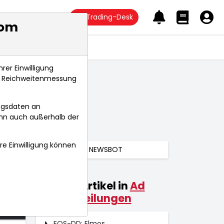
Trading-Desk
com
Anlagetrends
rer Einwilligung
s, Reichweitenmessung
ngsdaten an
ann auch außerhalb der
hre Einwilligung können
NEWSBOT
Weitere Artikel in
Ad
026
hoc-Mitteilungen
 Uhr
EQS-DD: Elmos