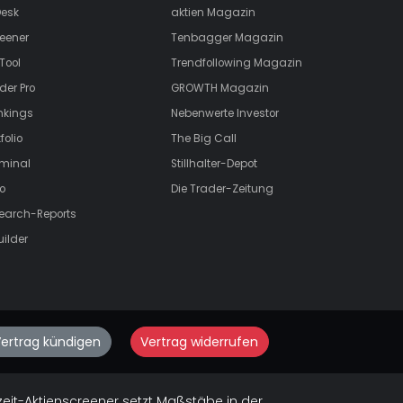
esk
aktien
Magazin
eener
Tenbagger Magazin
Tool
Trendfollowing Magazin
der Pro
GROWTH
Magazin
nkings
Nebenwerte Investor
folio
The Big Call
rminal
Stillhalter-Depot
o
Die Trader-Zeitung
search-Reports
uilder
ertrag kündigen
Vertrag widerrufen
zeit-Aktienscreener setzt Maßstäbe in der