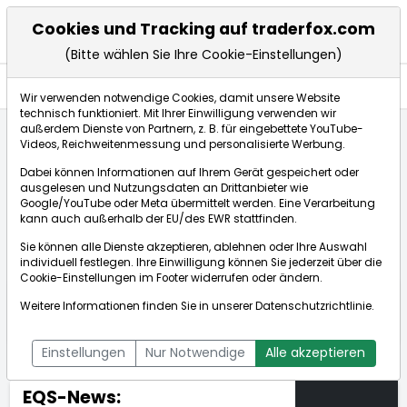
Cookies und Tracking auf traderfox.com
(Bitte wählen Sie Ihre Cookie-Einstellungen)
Nachrichten
Wir verwenden notwendige Cookies, damit unsere Website
technisch funktioniert. Mit Ihrer Einwilligung verwenden wir
außerdem Dienste von Partnern, z. B. für eingebettete YouTube-
Videos, Reichweitenmessung und personalisierte Werbung.
TraderFox
Nachrichten
dpa-AFX Compact
Dabei können Informationen auf Ihrem Gerät gespeichert oder
EQS-News: Hauptversammlung 2026 der TeamViewer SE
ausgelesen und Nutzungsdaten an Drittanbieter wie
...
Google/YouTube oder Meta übermittelt werden. Eine Verarbeitung
kann auch außerhalb der EU/des EWR stattfinden.
Sie können alle Dienste akzeptieren, ablehnen oder Ihre Auswahl
dpa-AFX Compact
individuell festlegen. Ihre Einwilligung können Sie jederzeit über die
Cookie-Einstellungen
im Footer widerrufen oder ändern.
ÜBERSICHT
DPA-AFX PROFEED
DPA-AFX COMPACT
Weitere Informationen finden Sie in unserer
Datenschutzrichtlinie
.
NEWSBOT
Einstellungen
Nur Notwendige
Alle akzeptieren
EQS-News: