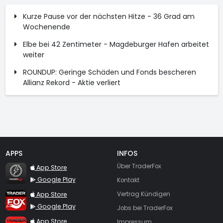
Kurze Pause vor der nächsten Hitze - 36 Grad am
Wochenende
Elbe bei 42 Zentimeter - Magdeburger Hafen arbeitet
weiter
ROUNDUP: Geringe Schäden und Fonds bescheren
Allianz Rekord - Aktie verliert
APPS
INFOS
TraderFox Flash
Über TraderFox
App Store
Google Play
Kontakt
TraderFox App
App Store
Vertrag Kündigen
Google Play
Jobs bei TraderFox
TraderFox Pro
App Store
Impressum