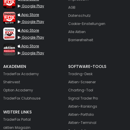
Google Play
AGB
TraderFox dpa-AFX ProFeed
App Store
Datenschutz
Google Play
Cookie-Einstellungen
TraderFox Live Trading
App Store
Alle Aktien
Google Play
Barrierefreiheit
TraderFox aktien Magazin
App Store
Google Play
AKADEMIEN
SOFTWARE-TOOLS
TraderFox Academy
Trading-Desk
SheInvest
Aktien-Screener
Option Academy
Charting-Tool
TraderFox Clubhouse
Signal Trader Pro
Aktien-Rankings
WEITERE LINKS
Aktien-Portfolio
TraderFox Portal
Aktien-Terminal
aktien Magazin