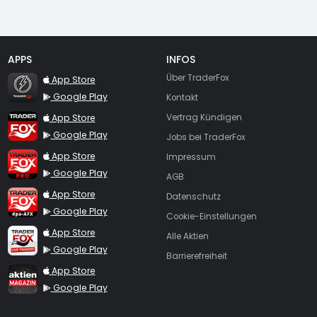
APPS
INFOS
TraderFox Flash
Über TraderFox
App Store
Google Play
Kontakt
TraderFox App
App Store
Vertrag Kündigen
Google Play
Jobs bei TraderFox
TraderFox Pro
App Store
Impressum
Google Play
AGB
TraderFox dpa-AFX ProFeed
App Store
Datenschutz
Google Play
Cookie-Einstellungen
TraderFox Live Trading
App Store
Alle Aktien
Google Play
Barrierefreiheit
TraderFox aktien Magazin
App Store
Google Play