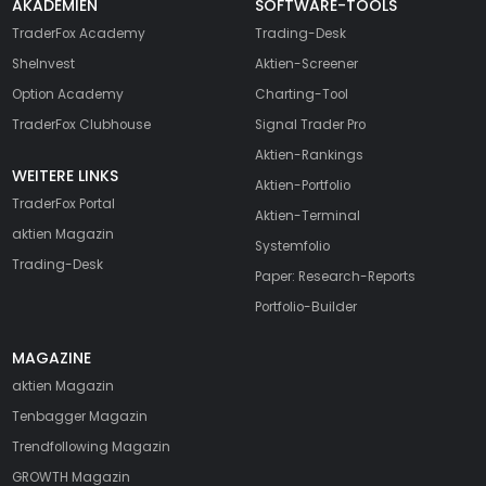
AKADEMIEN
SOFTWARE-TOOLS
TraderFox Academy
Trading-Desk
SheInvest
Aktien-Screener
Option Academy
Charting-Tool
TraderFox Clubhouse
Signal Trader Pro
Aktien-Rankings
WEITERE LINKS
Aktien-Portfolio
TraderFox Portal
Aktien-Terminal
aktien Magazin
Systemfolio
Trading-Desk
Paper: Research-Reports
Portfolio-Builder
MAGAZINE
aktien
Magazin
Tenbagger Magazin
Trendfollowing Magazin
GROWTH
Magazin