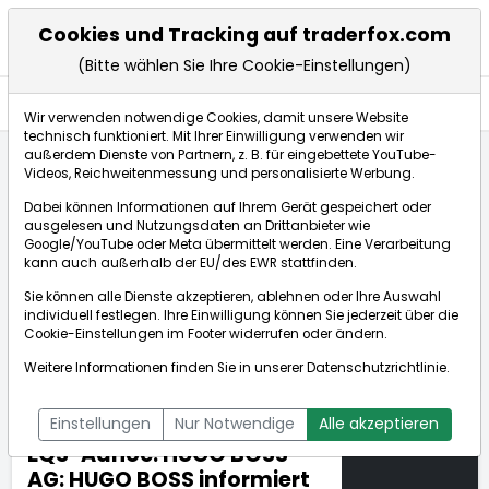
Cookies und Tracking auf traderfox.com
(Bitte wählen Sie Ihre Cookie-Einstellungen)
Nachrichten
Wir verwenden notwendige Cookies, damit unsere Website
technisch funktioniert. Mit Ihrer Einwilligung verwenden wir
außerdem Dienste von Partnern, z. B. für eingebettete YouTube-
Videos, Reichweitenmessung und personalisierte Werbung.
TraderFox
Nachrichten
dpa-AFX Compact
Dabei können Informationen auf Ihrem Gerät gespeichert oder
EQS-Adhoc: HUGO BOSS AG: HUGO BOSS informiert übe...
ausgelesen und Nutzungsdaten an Drittanbieter wie
Google/YouTube oder Meta übermittelt werden. Eine Verarbeitung
kann auch außerhalb der EU/des EWR stattfinden.
dpa-AFX Compact
Sie können alle Dienste akzeptieren, ablehnen oder Ihre Auswahl
individuell festlegen. Ihre Einwilligung können Sie jederzeit über die
ÜBERSICHT
DPA-AFX PROFEED
DPA-AFX COMPACT
Cookie-Einstellungen
im Footer widerrufen oder ändern.
NEWSBOT
Weitere Informationen finden Sie in unserer
Datenschutzrichtlinie
.
Einstellungen
Nur Notwendige
Alle akzeptieren
EQS-Adhoc: HUGO BOSS
AG: HUGO BOSS informiert