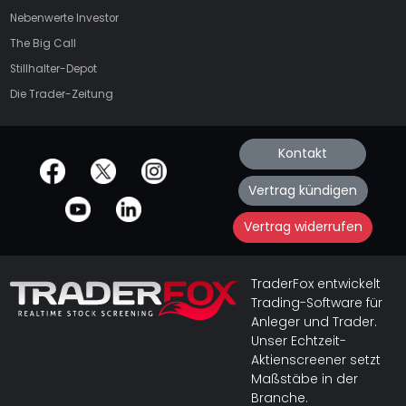
Nebenwerte Investor
The Big Call
Stillhalter-Depot
Die Trader-Zeitung
Kontakt
offizielle Social Media-Accounts
Vertrag kündigen
Vertrag widerrufen
TraderFox entwickelt
Trading-Software für
Anleger und Trader.
Unser Echtzeit-
Aktienscreener setzt
Maßstäbe in der
Branche.