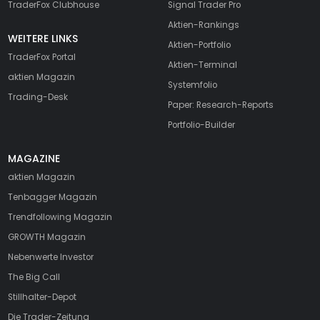
TraderFox Clubhouse
Signal Trader Pro
Aktien-Rankings
WEITERE LINKS
Aktien-Portfolio
TraderFox Portal
Aktien-Terminal
aktien Magazin
Systemfolio
Trading-Desk
Paper: Research-Reports
Portfolio-Builder
MAGAZINE
aktien
Magazin
Tenbagger Magazin
Trendfollowing Magazin
GROWTH
Magazin
Nebenwerte Investor
The Big Call
Stillhalter-Depot
Die Trader-Zeitung