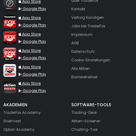
TraderFox Flash
Über TraderFox
App Store
Google Play
Kontakt
TraderFox App
App Store
Vertrag Kündigen
Google Play
Jobs bei TraderFox
TraderFox Pro
App Store
Impressum
Google Play
AGB
TraderFox dpa-AFX ProFeed
App Store
Datenschutz
Google Play
Cookie-Einstellungen
TraderFox Live Trading
App Store
Alle Aktien
Google Play
Barrierefreiheit
TraderFox aktien Magazin
App Store
Google Play
AKADEMIEN
SOFTWARE-TOOLS
TraderFox Academy
Trading-Desk
SheInvest
Aktien-Screener
Option Academy
Charting-Tool