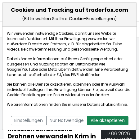
Cookies und Tracking auf traderfox.com
(Bitte wählen Sie Ihre Cookie-Einstellungen)
Nachrichten
Wir verwenden notwendige Cookies, damit unsere Website
technisch funktioniert. Mit Ihrer Einwilligung verwenden wir
außerdem Dienste von Partnern, z. B. für eingebettete YouTube-
Videos, Reichweitenmessung und personalisierte Werbung.
TraderFox
Nachrichten
dpa-AFX Compact
Dabei können Informationen auf Ihrem Gerät gespeichert oder
Minister: Ukrainische Drohnen verwandeln Krim in I...
ausgelesen und Nutzungsdaten an Drittanbieter wie
Google/YouTube oder Meta übermittelt werden. Eine Verarbeitung
kann auch außerhalb der EU/des EWR stattfinden.
dpa-AFX Compact
Sie können alle Dienste akzeptieren, ablehnen oder Ihre Auswahl
individuell festlegen. Ihre Einwilligung können Sie jederzeit über die
ÜBERSICHT
DPA-AFX PROFEED
DPA-AFX COMPACT
Cookie-Einstellungen
im Footer widerrufen oder ändern.
NEWSBOT
Weitere Informationen finden Sie in unserer
Datenschutzrichtlinie
.
Einstellungen
Nur Notwendige
Alle akzeptieren
Minister: Ukrainische
17.06.2026
Drohnen verwandeln Krim in