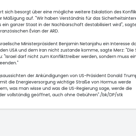
rt sich besorgt über eine mögliche weitere Eskalation des Konflik
r Mäßigung auf. "Wir haben Verständnis für das Sicherheitsinter
s ein ganzer Staat in der Nachbarschaft destabilisiert wird", sagt
anzösischen Évian der ARD.
israelische Ministerpräsident Benjamin Netanjahu ein Interesse d
n USA und dem Iran nicht zustande komme, sagte Merz: "Die 
u: "Israel darf nicht zum Konflikttreiber werden, sondern muss ei
beenden."
lgsaussichten der Ankündigungen von US-Präsident Donald Trump
mit die Energieversorgung wichtige Straße von Hormus werde
dem, was man wisse und was die US-Regierung sage, werde die
er vollständig geöffnet, auch ohne Gebühren"./bk/DP/stk