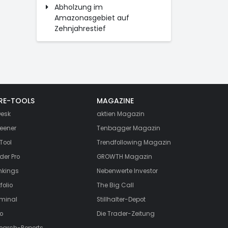
Abholzung im
Amazonasgebiet auf
Zehnjahrestief
RE-TOOLS
MAGAZINE
esk
aktien
Magazin
eener
Tenbagger Magazin
Tool
Trendfollowing Magazin
der Pro
GROWTH
Magazin
nkings
Nebenwerte Investor
folio
The Big Call
rminal
Stillhalter-Depot
o
Die Trader-Zeitung