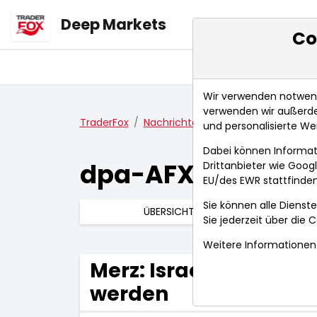
Deep Markets
Co
Übersicht
Ma
Wir verwenden notwendi
verwenden wir außerde
TraderFox
Nachrichten
dpa-AFX Compact
und personalisierte We
Dabei können Informat
dpa-AFX Compac
Drittanbieter wie Goo
EU/des EWR stattfinden
Sie können alle Dienste
ÜBERSICHT
Sie jederzeit über die
C
Weitere Informationen 
Merz: Israel darf nich
werden