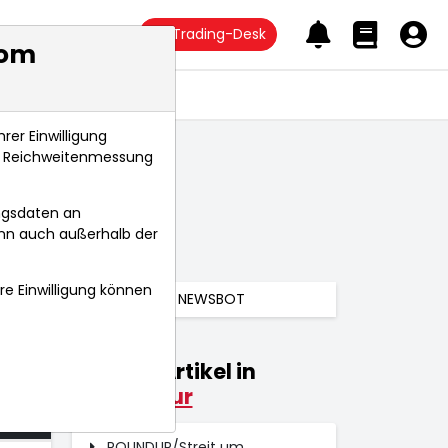
Trading-Desk
com
Anlagetrends
rer Einwilligung
s, Reichweitenmessung
ngsdaten an
ann auch außerhalb der
hre Einwilligung können
NEWSBOT
Weitere Artikel in
026
Konjunktur
 Uhr
ROUNDUP/Streit um