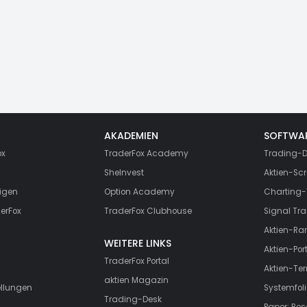
AKADEMIEN
SOFTWA
ox
TraderFox Academy
Trading-D
SheInvest
Aktien-Scr
igen
Option Academy
Charting-
erFox
TraderFox Clubhouse
Signal Tra
Aktien-Ra
WEITERE LINKS
Aktien-Port
TraderFox Portal
Aktien-Te
aktien Magazin
ellungen
Systemfoli
Trading-Desk