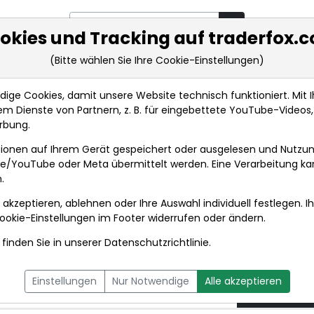
okies und Tracking auf traderfox.
(Bitte wählen Sie Ihre Cookie-Einstellungen)
rkt-Analysen
Market Tools
Realtimekurse
Nachrichten
ge Cookies, damit unsere Website technisch funktioniert. Mit Ih
m Dienste von Partnern, z. B. für eingebettete YouTube-Video
Merz: Israel darf nicht zum Konflikttreiber werden
rbung.
ionen auf Ihrem Gerät gespeichert oder ausgelesen und Nutzu
t
gle/YouTube oder Meta übermittelt werden. Eine Verarbeitung k
.
 akzeptieren, ablehnen oder Ihre Auswahl individuell festlegen. I
DPA-AFX PROFEED
DPA-AFX COMPACT
ookie-Einstellungen
im Footer widerrufen oder ändern.
finden Sie in unserer
Datenschutzrichtlinie
.
t zum Konflikttreiber
17.06.2
Einstellungen
Nur Notwendige
Alle akzeptieren
um 18:02