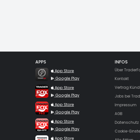
APPS
INFOS
TraderFox Flash
Über TraderF
App Store
Google Play
Kontakt
TraderFox App
App Store
Vertrag Künd
Google Play
Jobs bei Trad
TraderFox Pro
App Store
Impressum
Google Play
AGB
TraderFox dpa-AFX ProFeed
App Store
Datenschutz
Google Play
Cookie-Einst
TraderFox Live Trading
App Store