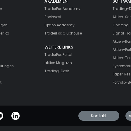
AKADEMIEN
SOFTWA
ox
TraderFox Academy
Trading-D
SheInvest
Aktien-Scr
igen
Option Academy
Charting-
erFox
TraderFox Clubhouse
Signal Tra
Aktien-Ra
WEITERE LINKS
Aktien-Port
TraderFox Portal
Aktien-Te
aktien Magazin
ellungen
Systemfoli
Trading-Desk
Paper: Re
t
Portfolio-B
Kontakt
V