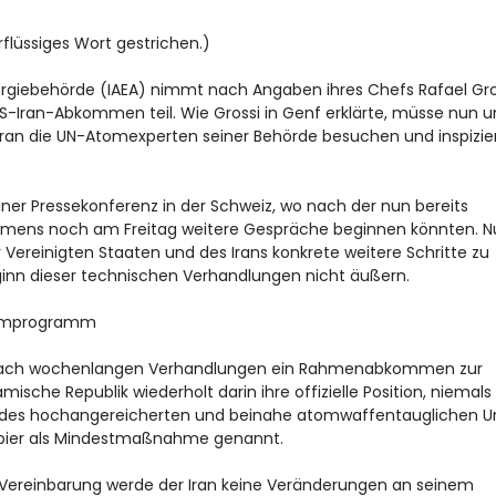
rflüssiges Wort gestrichen.)
rgiebehörde (IAEA) nimmt nach Angaben ihres Chefs Rafael Gro
-Iran-Abkommen teil. Wie Grossi in Genf erklärte, müsse nun u
ran die UN-Atomexperten seiner Behörde besuchen und inspizie
 einer Pressekonferenz in der Schweiz, wo nach der nun bereits
ens noch am Freitag weitere Gespräche beginnen könnten. N
Vereinigten Staaten und des Irans konkrete weitere Schritte zu
Beginn dieser technischen Verhandlungen nicht äußern.
tomprogramm
n nach wochenlangen Verhandlungen ein Rahmenabkommen zur
ische Republik wiederholt darin ihre offizielle Position, niemals
 des hochangereicherten und beinahe atomwaffentauglichen U
Papier als Mindestmaßnahme genannt.
 Vereinbarung werde der Iran keine Veränderungen an seinem