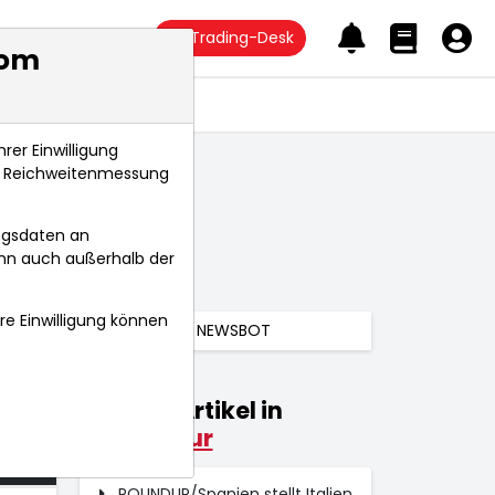
Trading-Desk
com
Anlagetrends
rer Einwilligung
s, Reichweitenmessung
ngsdaten an
ann auch außerhalb der
hre Einwilligung können
NEWSBOT
Weitere Artikel in
026
Konjunktur
 Uhr
ROUNDUP/Spanien stellt Italien