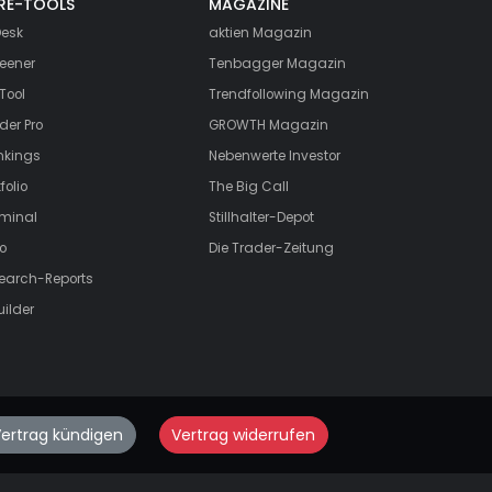
RE-TOOLS
MAGAZINE
esk
aktien
Magazin
eener
Tenbagger Magazin
Tool
Trendfollowing Magazin
der Pro
GROWTH
Magazin
nkings
Nebenwerte Investor
folio
The Big Call
rminal
Stillhalter-Depot
o
Die Trader-Zeitung
search-Reports
uilder
ertrag kündigen
Vertrag widerrufen