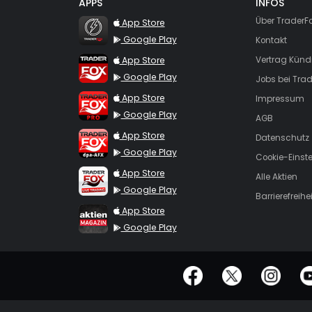
APPS
INFOS
TraderFox Flash
Über TraderF
App Store
Google Play
Kontakt
TraderFox App
App Store
Vertrag Künd
Google Play
Jobs bei Trad
TraderFox Pro
App Store
Impressum
Google Play
AGB
TraderFox dpa-AFX ProFeed
App Store
Datenschutz
Google Play
Cookie-Einst
TraderFox Live Trading
App Store
Alle Aktien
Google Play
Barrierefreihei
TraderFox aktien Magazin
App Store
Google Play
offizielle Social Media-Accounts