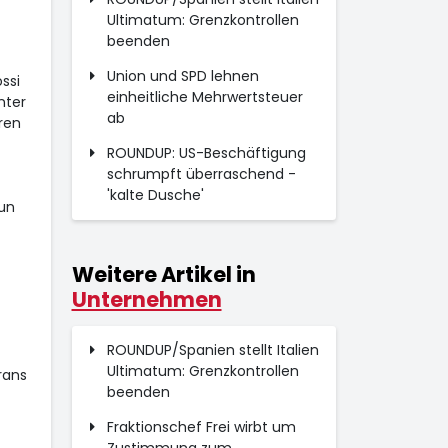
Ultimatum: Grenzkontrollen
beenden
Union und SPD lehnen
ssi
einheitliche Mehrwertsteuer
nter
ab
ren
ROUNDUP: US-Beschäftigung
schrumpft überraschend -
'kalte Dusche'
un
Weitere Artikel in
Unternehmen
ROUNDUP/Spanien stellt Italien
Ultimatum: Grenzkontrollen
rans
beenden
Fraktionschef Frei wirbt um