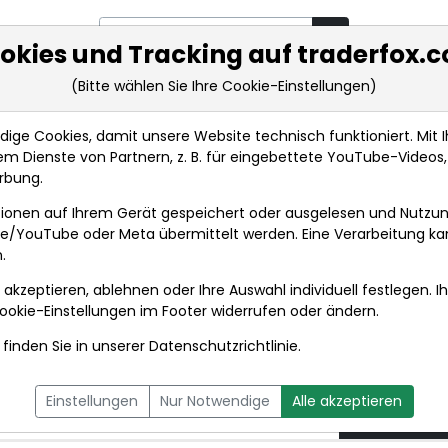
okies und Tracking auf traderfox.
(Bitte wählen Sie Ihre Cookie-Einstellungen)
rkt-Analysen
Market Tools
Realtimekurse
Nachrichten
ge Cookies, damit unsere Website technisch funktioniert. Mit Ih
m Dienste von Partnern, z. B. für eingebettete YouTube-Video
WDH/IAEA-Chef: 'Noch ein Stück Arbeit' bis zu fin...
rbung.
ionen auf Ihrem Gerät gespeichert oder ausgelesen und Nutzu
t
gle/YouTube oder Meta übermittelt werden. Eine Verarbeitung k
.
 akzeptieren, ablehnen oder Ihre Auswahl individuell festlegen. I
DPA-AFX PROFEED
DPA-AFX COMPACT
ookie-Einstellungen
im Footer widerrufen oder ändern.
finden Sie in unserer
Datenschutzrichtlinie
.
ein Stück Arbeit' bis
18.06.2
Einstellungen
Nur Notwendige
Alle akzeptieren
um 12:26