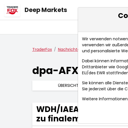
Deep Markets
Co
Übersicht
Ma
Wir verwenden notwendi
verwenden wir außerde
TraderFox
Nachrichten
dpa-AFX Compact
und personalisierte We
Dabei können Informat
dpa-AFX Compac
Drittanbieter wie Goo
EU/des EWR stattfinden
Sie können alle Dienste
ÜBERSICHT
Sie jederzeit über die
C
Weitere Informationen 
WDH/IAEA-Chef: 'Noch 
zu finalem Iran-Pakt