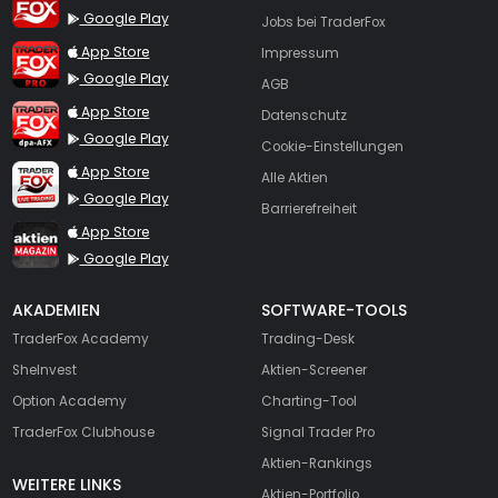
Google Play
Jobs bei TraderFox
TraderFox Pro
App Store
Impressum
Google Play
AGB
TraderFox dpa-AFX ProFeed
App Store
Datenschutz
Google Play
Cookie-Einstellungen
TraderFox Live Trading
App Store
Alle Aktien
Google Play
Barrierefreiheit
TraderFox aktien Magazin
App Store
Google Play
AKADEMIEN
SOFTWARE-TOOLS
TraderFox Academy
Trading-Desk
SheInvest
Aktien-Screener
Option Academy
Charting-Tool
TraderFox Clubhouse
Signal Trader Pro
Aktien-Rankings
WEITERE LINKS
Aktien-Portfolio