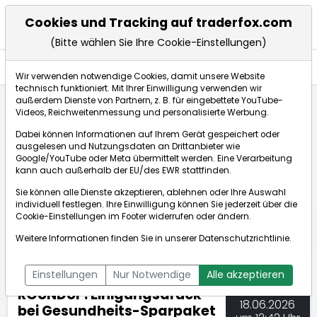
Cookies und Tracking auf traderfox.com
(Bitte wählen Sie Ihre Cookie-Einstellungen)
Nachrichten
Wir verwenden notwendige Cookies, damit unsere Website
technisch funktioniert. Mit Ihrer Einwilligung verwenden wir
außerdem Dienste von Partnern, z. B. für eingebettete YouTube-
Videos, Reichweitenmessung und personalisierte Werbung.
TraderFox
Nachrichten
dpa-AFX Compact
Dabei können Informationen auf Ihrem Gerät gespeichert oder
ROUNDUP: Einigungsdruck bei Gesundheits-Sparpaket ...
ausgelesen und Nutzungsdaten an Drittanbieter wie
Google/YouTube oder Meta übermittelt werden. Eine Verarbeitung
kann auch außerhalb der EU/des EWR stattfinden.
dpa-AFX Compact
Sie können alle Dienste akzeptieren, ablehnen oder Ihre Auswahl
individuell festlegen. Ihre Einwilligung können Sie jederzeit über die
ÜBERSICHT
DPA-AFX PROFEED
DPA-AFX COMPACT
Cookie-Einstellungen
im Footer widerrufen oder ändern.
NEWSBOT
Weitere Informationen finden Sie in unserer
Datenschutzrichtlinie
.
Einstellungen
Nur Notwendige
Alle akzeptieren
ROUNDUP: Einigungsdruck
18.06.2026
bei Gesundheits-Sparpaket