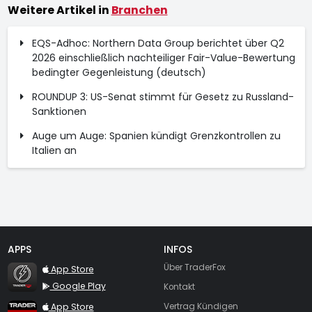
Weitere Artikel in
Branchen
EQS-Adhoc: Northern Data Group berichtet über Q2
2026 einschließlich nachteiliger Fair-Value-Bewertung
bedingter Gegenleistung (deutsch)
ROUNDUP 3: US-Senat stimmt für Gesetz zu Russland-
Sanktionen
Auge um Auge: Spanien kündigt Grenzkontrollen zu
Italien an
APPS
INFOS
TraderFox Flash
Über TraderFox
App Store
Google Play
Kontakt
TraderFox App
App Store
Vertrag Kündigen