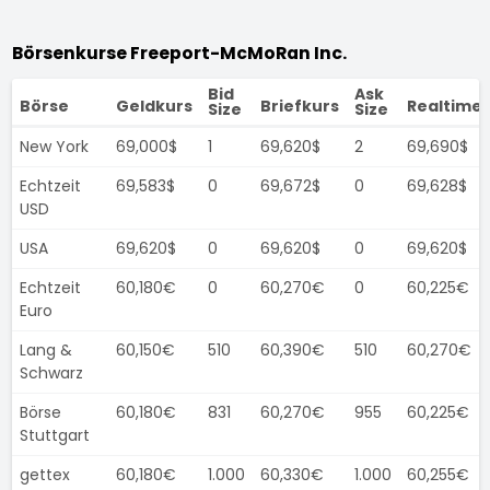
Börsenkurse Freeport-McMoRan Inc.
Bid
Ask
Börse
Geldkurs
Briefkurs
Realtime
Size
Size
New York
69,000$
1
69,620$
2
69,690$
Echtzeit
69,583$
0
69,672$
0
69,628$
USD
USA
69,620$
0
69,620$
0
69,620$
Echtzeit
60,180€
0
60,270€
0
60,225€
Euro
Lang &
60,150€
510
60,390€
510
60,270€
Schwarz
Börse
60,180€
831
60,270€
955
60,225€
Stuttgart
gettex
60,180€
1.000
60,330€
1.000
60,255€