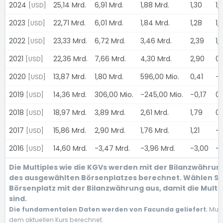
2024
25,14 Mrd.
6,91 Mrd.
1,88 Mrd.
1,30
1,
[USD]
2023
22,71 Mrd.
6,01 Mrd.
1,84 Mrd.
1,28
1,
[USD]
2022
23,33 Mrd.
6,72 Mrd.
3,46 Mrd.
2,39
1,
[USD]
2021
22,36 Mrd.
7,66 Mrd.
4,30 Mrd.
2,90
0
[USD]
2020
13,87 Mrd.
1,80 Mrd.
596,00 Mio.
0,41
-
[USD]
2019
14,36 Mrd.
306,00 Mio.
-245,00 Mio.
-0,17
0
[USD]
2018
18,97 Mrd.
3,89 Mrd.
2,61 Mrd.
1,79
0
[USD]
2017
15,86 Mrd.
2,90 Mrd.
1,76 Mrd.
1,21
-
[USD]
2016
14,60 Mrd.
-3,47 Mrd.
-3,96 Mrd.
-3,00
-
[USD]
Die Multiples wie die KGVs werden mit der Bilanzwähru
des ausgewählten Börsenplatzes berechnet. Wählen Si
Börsenplatz mit der Bilanzwährung aus, damit die Multi
sind.
Die fundamentalen Daten werden von Facunda geliefert
; Mul
dem aktuellen Kurs berechnet.