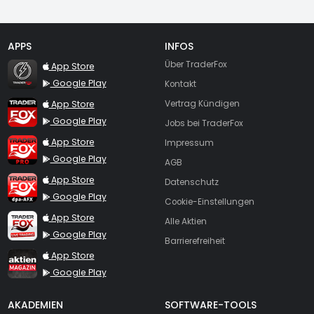
APPS
INFOS
TraderFox Flash
Über TraderFox
App Store
Google Play
Kontakt
TraderFox App
App Store
Vertrag Kündigen
Google Play
Jobs bei TraderFox
TraderFox Pro
App Store
Impressum
Google Play
AGB
TraderFox dpa-AFX ProFeed
App Store
Datenschutz
Google Play
Cookie-Einstellungen
TraderFox Live Trading
App Store
Alle Aktien
Google Play
Barrierefreiheit
TraderFox aktien Magazin
App Store
Google Play
AKADEMIEN
SOFTWARE-TOOLS