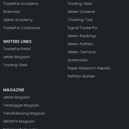
TraderFox Academy
Trading-Desk
SheInvest
Aktien-Screener
Option Academy
Charting-Tool
TraderFox Clubhouse
Signal Trader Pro
Aktien-Rankings
WEITERE LINKS
Aktien-Portfolio
TraderFox Portal
Aktien-Terminal
aktien Magazin
Systemfolio
Trading-Desk
Paper: Research-Reports
Portfolio-Builder
MAGAZINE
aktien
Magazin
Tenbagger Magazin
Trendfollowing Magazin
GROWTH
Magazin