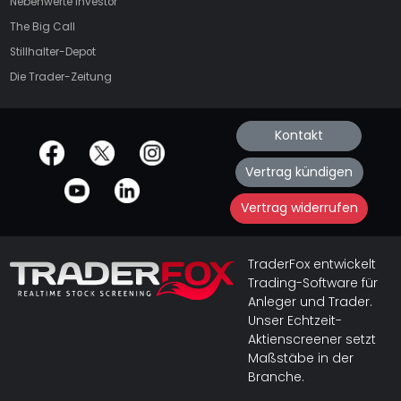
Nebenwerte Investor
The Big Call
Stillhalter-Depot
Die Trader-Zeitung
Kontakt
offizielle Social Media-Accounts
Vertrag kündigen
Vertrag widerrufen
TraderFox entwickelt
Trading-Software für
Anleger und Trader.
Unser Echtzeit-
Aktienscreener setzt
Maßstäbe in der
Branche.