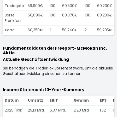
Tradegate
59,900€
100
60,500€
100
60,200€
Börse
60,090€
100
60,370€
100
60,230€
Frankfurt
Xetra
60,350€
1
58,240€
2
59,295€
Fundamentaldaten der Freeport-McMoRan Inc.
Aktie
Aktuelle Geschäftsentwicklung
Sie benötigen die TraderFox Börsensoftware, um die aktuelle
Geschäftsentwicklung einsehen zu können.
Income Statement: 10-Year-Summary
Datum
Umsatz
EBIT
Gewinn
EPS
D
2025
25,13 Mrd.
6,37 Mrd.
2,20 Mrd.
1,52
1,
[USD]