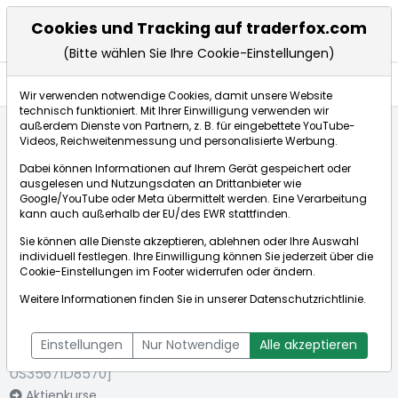
Cookies und Tracking auf traderfox.com
(Bitte wählen Sie Ihre Cookie-Einstellungen)
Aktien
Wir verwenden notwendige Cookies, damit unsere Website
technisch funktioniert. Mit Ihrer Einwilligung verwenden wir
außerdem Dienste von Partnern, z. B. für eingebettete YouTube-
Videos, Reichweitenmessung und personalisierte Werbung.
Startseite
Aktien
Freeport-McMoRan Inc.
Dabei können Informationen auf Ihrem Gerät gespeichert oder
ausgelesen und Nutzungsdaten an Drittanbieter wie
Google/YouTube oder Meta übermittelt werden. Eine Verarbeitung
Börse:
kann auch außerhalb der EU/des EWR stattfinden.
Sie können alle Dienste akzeptieren, ablehnen oder Ihre Auswahl
individuell festlegen. Ihre Einwilligung können Sie jederzeit über die
Cookie-Einstellungen
im Footer widerrufen oder ändern.
Freeport-
60,255€
+1,85%
Weitere Informationen finden Sie in unserer
Datenschutzrichtlinie
.
McMoRan Inc.
Echtzeit-Aktienkurs Freeport-McMoRan Inc.
[WKN: 896476 |
Bid:
60,180€
Ask:
60,330€
Einstellungen
Nur Notwendige
Alle akzeptieren
ISIN:
US35671D8570]
Aktienkurse