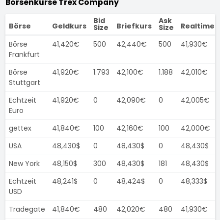
Börsenkurse Trex Company
Bid
Ask
Börse
Geldkurs
Briefkurs
Realtimek
Size
Size
Börse
41,420€
500
42,440€
500
41,930€
Frankfurt
Börse
41,920€
1.793
42,100€
1.188
42,010€
Stuttgart
Echtzeit
41,920€
0
42,090€
0
42,005€
Euro
gettex
41,840€
100
42,160€
100
42,000€
USA
48,430$
0
48,430$
0
48,430$
New York
48,150$
300
48,430$
181
48,430$
Echtzeit
48,241$
0
48,424$
0
48,333$
USD
Tradegate
41,840€
480
42,020€
480
41,930€