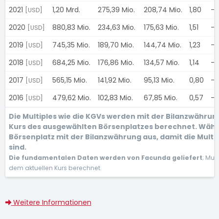
2021
1,20 Mrd.
275,39 Mio.
208,74 Mio.
1,80
-
[USD]
2020
880,83 Mio.
234,63 Mio.
175,63 Mio.
1,51
-
[USD]
2019
745,35 Mio.
189,70 Mio.
144,74 Mio.
1,23
-
[USD]
2018
684,25 Mio.
176,86 Mio.
134,57 Mio.
1,14
-
[USD]
2017
565,15 Mio.
141,92 Mio.
95,13 Mio.
0,80
-
[USD]
2016
479,62 Mio.
102,83 Mio.
67,85 Mio.
0,57
-
[USD]
Die Multiples wie die KGVs werden mit der Bilanzwähru
Kurs des ausgewählten Börsenplatzes berechnet. Wähl
Börsenplatz mit der Bilanzwährung aus, damit die Multi
sind.
Die fundamentalen Daten werden von Facunda geliefert
; Mul
dem aktuellen Kurs berechnet.
Weitere Informationen