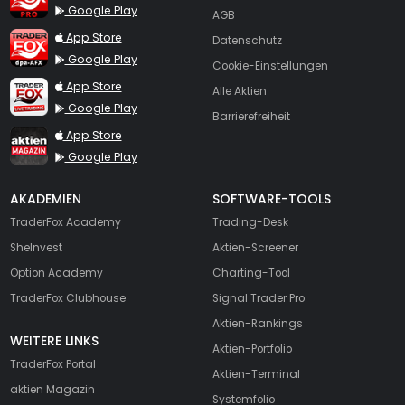
Google Play
AGB
TraderFox dpa-AFX ProFeed
App Store
Datenschutz
Google Play
Cookie-Einstellungen
TraderFox Live Trading
App Store
Alle Aktien
Google Play
Barrierefreiheit
TraderFox aktien Magazin
App Store
Google Play
AKADEMIEN
SOFTWARE-TOOLS
TraderFox Academy
Trading-Desk
SheInvest
Aktien-Screener
Option Academy
Charting-Tool
TraderFox Clubhouse
Signal Trader Pro
Aktien-Rankings
WEITERE LINKS
Aktien-Portfolio
TraderFox Portal
Aktien-Terminal
aktien Magazin
Systemfolio