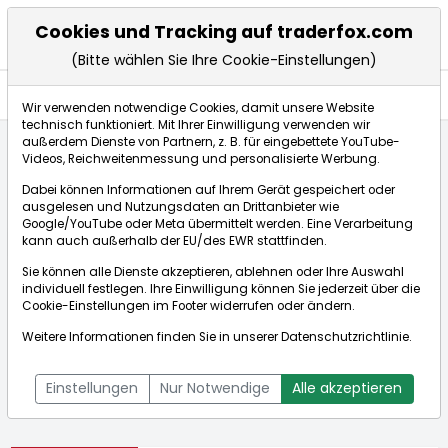
Cookies und Tracking auf traderfox.com
(Bitte wählen Sie Ihre Cookie-Einstellungen)
Aktien
Wir verwenden notwendige Cookies, damit unsere Website
technisch funktioniert. Mit Ihrer Einwilligung verwenden wir
außerdem Dienste von Partnern, z. B. für eingebettete YouTube-
Videos, Reichweitenmessung und personalisierte Werbung.
Startseite
Aktien
Trex Company
Dabei können Informationen auf Ihrem Gerät gespeichert oder
ausgelesen und Nutzungsdaten an Drittanbieter wie
Google/YouTube oder Meta übermittelt werden. Eine Verarbeitung
Börse:
kann auch außerhalb der EU/des EWR stattfinden.
Sie können alle Dienste akzeptieren, ablehnen oder Ihre Auswahl
individuell festlegen. Ihre Einwilligung können Sie jederzeit über die
Cookie-Einstellungen
im Footer widerrufen oder ändern.
Trex Company
41,930€
-2,96%
Weitere Informationen finden Sie in unserer
Datenschutzrichtlinie
.
Echtzeit-Aktienkurs Trex Company
[WKN: 938716 | ISIN:
Bid:
41,840€
Ask:
42,020€
US89531P1057]
Einstellungen
Nur Notwendige
Alle akzeptieren
Aktienkurse