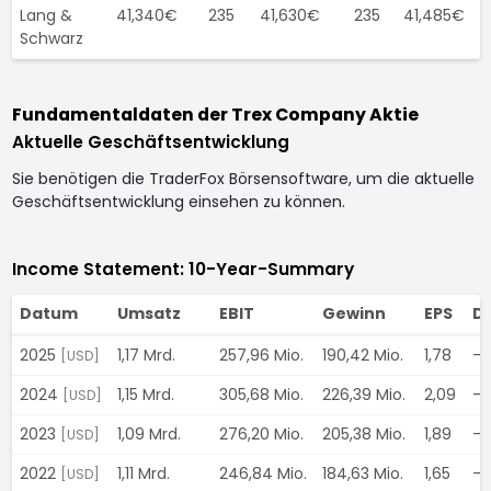
Lang &
41,340€
235
41,630€
235
41,485€
Schwarz
Fundamentaldaten der Trex Company Aktie
Aktuelle Geschäftsentwicklung
Sie benötigen die TraderFox Börsensoftware, um die aktuelle
Geschäftsentwicklung einsehen zu können.
Income Statement: 10-Year-Summary
Datum
Umsatz
EBIT
Gewinn
EPS
Di
2025
1,17 Mrd.
257,96 Mio.
190,42 Mio.
1,78
-
[USD]
2024
1,15 Mrd.
305,68 Mio.
226,39 Mio.
2,09
-
[USD]
2023
1,09 Mrd.
276,20 Mio.
205,38 Mio.
1,89
-
[USD]
2022
1,11 Mrd.
246,84 Mio.
184,63 Mio.
1,65
-
[USD]