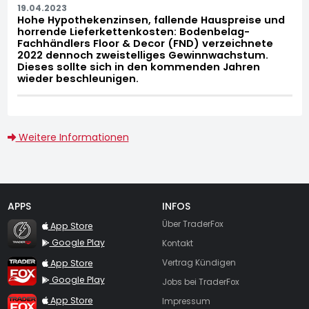
19.04.2023
Hohe Hypothekenzinsen, fallende Hauspreise und
horrende Lieferkettenkosten: Bodenbelag-
Fachhändlers Floor & Decor (FND) verzeichnete
2022 dennoch zweistelliges Gewinnwachstum.
Dieses sollte sich in den kommenden Jahren
wieder beschleunigen.
Weitere Informationen
APPS
INFOS
TraderFox Flash
Über TraderFox
App Store
Google Play
Kontakt
TraderFox App
App Store
Vertrag Kündigen
Google Play
Jobs bei TraderFox
TraderFox Pro
App Store
Impressum