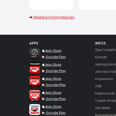
Weitere Informationen
APPS
INFOS
TraderFox Flash
Über TraderF
App Store
Google Play
Kontakt
TraderFox App
App Store
Vertrag Künd
Google Play
Jobs bei Trad
TraderFox Pro
App Store
Impressum
Google Play
AGB
TraderFox dpa-AFX ProFeed
App Store
Datenschutz
Google Play
Cookie-Einst
TraderFox Live Trading
App Store
Alle Aktien
Google Play
Barrierefreihei