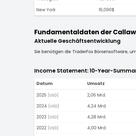
New York
16,090$
Fundamentaldaten der Callawa
Aktuelle Geschäftsentwicklung
Sie benötigen die TraderFox Börsensoftware, u
Income Statement: 10-Year-Summa
Datum
Umsatz
2025
2,06 Mrd.
[USD]
2024
4,24 Mrd.
[USD]
2023
4,28 Mrd.
[USD]
2022
4,00 Mrd.
[USD]