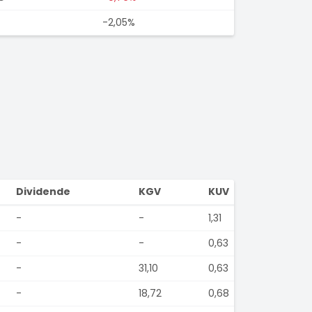
-2,05%
Dividende
KGV
KUV
-
-
1,31
-
-
0,63
-
31,10
0,63
-
18,72
0,68