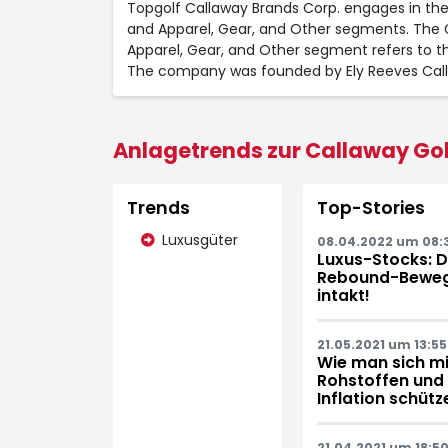
Topgolf Callaway Brands Corp. engages in the
and Apparel, Gear, and Other segments. The G
Apparel, Gear, and Other segment refers to t
The company was founded by Ely Reeves Callaw
Anlagetrends zur Callaway Golf
Trends
Top-Stories
Luxusgüter
08.04.2022 um 08:
Luxus-Stocks: D
Rebound-Bewegun
intakt!
21.05.2021 um 13:55
Wie man sich mi
Rohstoffen und
Inflation schütz
21.04.2021 um 18:50