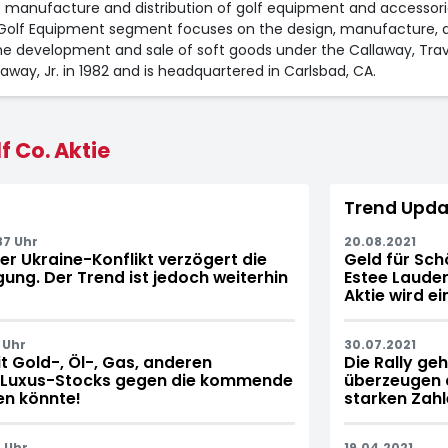
 manufacture and distribution of golf equipment and accessori
olf Equipment segment focuses on the design, manufacture, and 
he development and sale of soft goods under the Callaway, Tra
ay, Jr. in 1982 and is headquartered in Carlsbad, CA.
 Co. Aktie
Trend Upda
37 Uhr
20.08.2021
er Ukraine-Konflikt verzögert die
Geld für Sch
g. Der Trend ist jedoch weiterhin
Estee Lauder
Aktie wird ei
 Uhr
30.07.2021
t Gold-, Öl-, Gas, anderen
Die Rally ge
 Luxus-Stocks gegen die kommende
überzeugen a
en könnte!
starken Zahl
 Uhr
19.04.2021