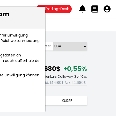
Trading-Desk
com
Anlagetrends
rer Einwilligung
s, Reichweitenmessung
Börse:
ngsdaten an
ann auch außerhalb der
14,680$
+0,55%
hre Einwilligung können
Echtzeit-Aktienkurs Callaway Golf Co.
Bid:
14,680$
Ask:
14,680$
TRENDS
KURSE