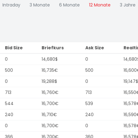
Intraday
3 Monate
6 Monate
12 Monate
3 Jahre
Bid Size
Briefkurs
Ask Size
Realt
0
14,680$
0
14,680
500
16,735€
500
16,600
0
19,288$
0
19,147$
713
16,760€
713
16,550
544
16,700€
539
16,578
240
16,710€
240
16,590
0
16,700€
0
16,578
366
16,700€
360
16,578