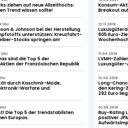
s ziehen auf neue Allzeithochs:
Konsum-Aktie
n Trend wissen sollte!
Breakout au
4 Uhr
12.11.2019
son & Johnson bei der Herstellung
Luxusgüterak
pfstoffs unterstützen: Kreuzfahrt-
605 Euro-Zie
iber-Stocks springen an!
Wochenhoch 
 Uhr
11.04.2019
Das sind die Top 5 der
LVMH-Zahlen
 Aktien der Französischen Republik
Luxusgüter-A
Uhr
12.02.2019
ität durch Kaschmir-Mode,
Long-Chance
lektronik-Warfare und
den Kering-Z
292 Euro lieg
 Uhr
01.06.2018
t! Die Top 5 der trendstabilsten
Buy-Rating 
en Europas.
positiver JP
Aufwärtsimpu