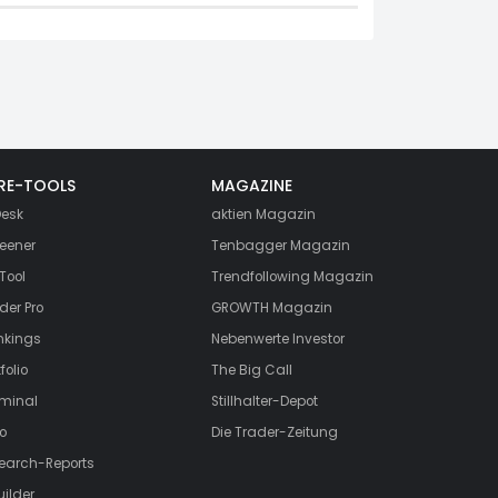
RE-TOOLS
MAGAZINE
esk
aktien
Magazin
eener
Tenbagger Magazin
Tool
Trendfollowing Magazin
der Pro
GROWTH
Magazin
nkings
Nebenwerte Investor
folio
The Big Call
rminal
Stillhalter-Depot
o
Die Trader-Zeitung
search-Reports
uilder