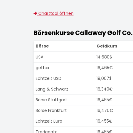
Charttool öffnen
Börsenkurse Callaway Golf Co.
Börse
Geldkurs
USA
14,680$
gettex
16,465€
Echtzeit USD
19,007$
Lang & Schwarz
16,340€
Börse Stuttgart
16,455€
Börse Frankfurt
16,470€
Echtzeit Euro
16,455€
Tradegate
16,455€