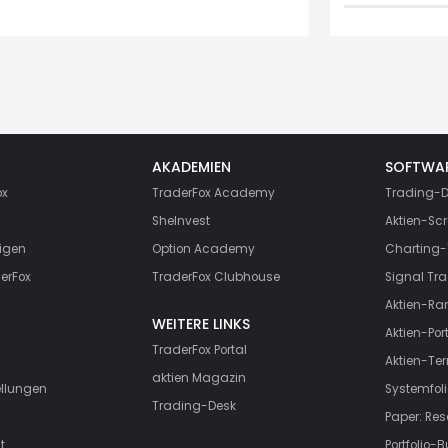
AKADEMIEN
SOFTWA
ox
TraderFox Academy
Trading-D
SheInvest
Aktien-Scr
igen
Option Academy
Charting-
erFox
TraderFox Clubhouse
Signal Tra
Aktien-Ra
WEITERE LINKS
Aktien-Port
TraderFox Portal
Aktien-Te
aktien Magazin
ellungen
Systemfoli
Trading-Desk
Paper: Re
t
Portfolio-B