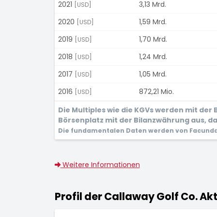
2021
3,13 Mrd.
[USD]
2020
1,59 Mrd.
[USD]
2019
1,70 Mrd.
[USD]
2018
1,24 Mrd.
[USD]
2017
1,05 Mrd.
[USD]
2016
872,21 Mio.
[USD]
Die Multiples wie die KGVs werden mit de
Börsenplatz mit der Bilanzwährung aus, dam
Die fundamentalen Daten werden von Facunda 
Weitere Informationen
Profil der Callaway Golf Co. Akt