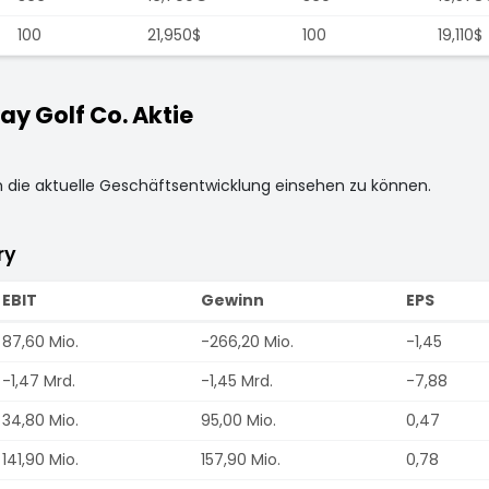
100
21,950$
100
19,110$
y Golf Co. Aktie
m die aktuelle Geschäftsentwicklung einsehen zu können.
ry
EBIT
Gewinn
EPS
87,60 Mio.
-266,20 Mio.
-1,45
-1,47 Mrd.
-1,45 Mrd.
-7,88
34,80 Mio.
95,00 Mio.
0,47
141,90 Mio.
157,90 Mio.
0,78