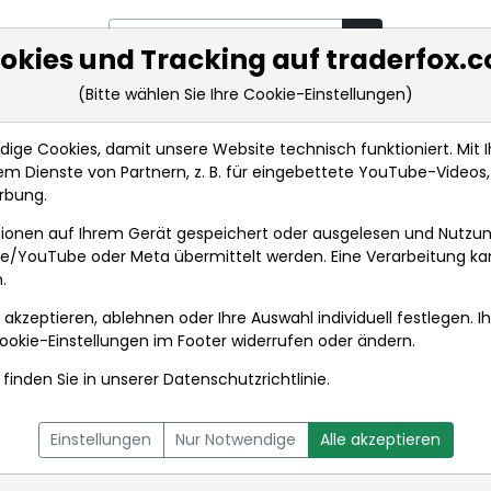
okies und Tracking auf traderfox.
(Bitte wählen Sie Ihre Cookie-Einstellungen)
rkt-Analysen
Market Tools
Realtimekurse
Nachrichten
ge Cookies, damit unsere Website technisch funktioniert. Mit Ih
m Dienste von Partnern, z. B. für eingebettete YouTube-Video
rbung.
ionen auf Ihrem Gerät gespeichert oder ausgelesen und Nutzu
gle/YouTube oder Meta übermittelt werden. Eine Verarbeitung k
.
 akzeptieren, ablehnen oder Ihre Auswahl individuell festlegen. I
ookie-Einstellungen
im Footer widerrufen oder ändern.
finden Sie in unserer
Datenschutzrichtlinie
.
L
NACHRICHTEN
CHARTTOOL
Einstellungen
Nur Notwendige
Alle akzeptieren