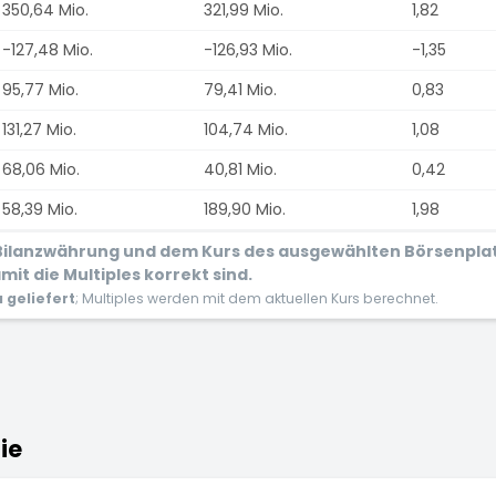
350,64 Mio.
321,99 Mio.
1,82
-127,48 Mio.
-126,93 Mio.
-1,35
95,77 Mio.
79,41 Mio.
0,83
131,27 Mio.
104,74 Mio.
1,08
68,06 Mio.
40,81 Mio.
0,42
58,39 Mio.
189,90 Mio.
1,98
r Bilanzwährung und dem Kurs des ausgewählten Börsenpla
it die Multiples korrekt sind.
geliefert
; Multiples werden mit dem aktuellen Kurs berechnet.
ie