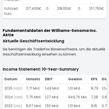
Echtzeit
217,400€
0
218,100€
0
217,750€
Euro
Fundamentaldaten der Williams-Sonoma Inc.
Aktie
Aktuelle Geschäftsentwicklung
Sie benötigen die TraderFox Börsensoftware, um die aktuelle
Geschäftsentwicklung einsehen zu können.
Income Statement: 10-Year-Summary
Datum
Umsatz
EBIT
Gewinn
EPS
Div
2025
7,71 Mrd.
1,49 Mrd.
1,13 Mrd.
8,79
1,04
[USD]
2024
7,75 Mrd.
1,27 Mrd.
949,76 Mio.
7,28
0,8
[USD]
2023
8,67 Mrd.
1,50 Mrd.
1,13 Mrd.
8,16
0,7
[USD]