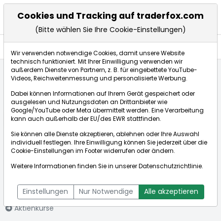
Cookies und Tracking auf traderfox.com
(Bitte wählen Sie Ihre Cookie-Einstellungen)
Aktien
Wir verwenden notwendige Cookies, damit unsere Website
technisch funktioniert. Mit Ihrer Einwilligung verwenden wir
außerdem Dienste von Partnern, z. B. für eingebettete YouTube-
Videos, Reichweitenmessung und personalisierte Werbung.
Startseite
Aktien
Williams-Sonoma Inc.
Dabei können Informationen auf Ihrem Gerät gespeichert oder
ausgelesen und Nutzungsdaten an Drittanbieter wie
Google/YouTube oder Meta übermittelt werden. Eine Verarbeitung
Börse:
kann auch außerhalb der EU/des EWR stattfinden.
Sie können alle Dienste akzeptieren, ablehnen oder Ihre Auswahl
individuell festlegen. Ihre Einwilligung können Sie jederzeit über die
Cookie-Einstellungen
im Footer widerrufen oder ändern.
Williams-
217,750€
+1,47%
Weitere Informationen finden Sie in unserer
Datenschutzrichtlinie
.
Sonoma Inc.
Echtzeit-Aktienkurs Williams-Sonoma Inc.
[WKN: 867980 | ISIN:
Bid:
214,500€
Ask:
221,000€
Einstellungen
Nur Notwendige
Alle akzeptieren
US9699041011]
Aktienkurse