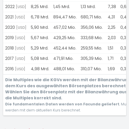
2022
8,25 Mrd.
1,45 Mrd.
1,13 Mrd.
7,38
0,6
[USD]
2021
6,78 Mrd.
894,47 Mio.
680,71 Mio.
4,31
0,4
[USD]
2020
5,90 Mrd.
457,02 Mio.
356,06 Mio.
2,25
0,4
[USD]
2019
5,67 Mrd.
429,25 Mio.
333,68 Mio.
2,03
0,3
[USD]
2018
5,29 Mrd.
452,44 Mio.
259,55 Mio.
1,51
0,3
[USD]
2017
5,08 Mrd.
471,91 Mio.
305,39 Mio.
1,71
0,3
[USD]
2016
4,98 Mrd.
488,01 Mio.
310,07 Mio.
1,69
0,3
[USD]
Die Multiples wie die KGVs werden mit der Bilanzwährun
dem Kurs des ausgewählten Börsenplatzes berechnet.
Wählen Sie den Börsenplatz mit der Bilanzwährung aus,
die Multiples korrekt sind.
Die fundamentalen Daten werden von Facunda geliefert
; Mult
werden mit dem aktuellen Kurs berechnet.