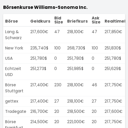
Börsenkurse Williams-Sonoma Inc.
Bid
Ask
Börse
Geldkurs
Briefkurs
Realtimek
Size
Size
Lang &
217,600€
47
218,100€
47
217,850€
Schwarz
New York
235,740$
100
268,730$
100
251,830$
USA
251,780$
0
251,780$
0
251,780$
Echtzeit
251,273$
0
251,985$
0
251,629$
USD
Börse
217,400€
230
218,100€
46
217,750€
Stuttgart
gettex
217,400€
27
218,100€
27
217,750€
Tradegate
216,700€
20
218,500€
20
217,600€
Börse
214,500€
20
221,000€
20
217,750€
Frankfurt