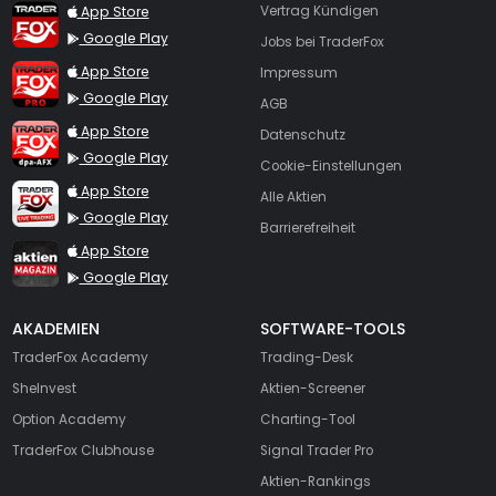
TraderFox App
App Store
Vertrag Kündigen
Google Play
Jobs bei TraderFox
TraderFox Pro
App Store
Impressum
Google Play
AGB
TraderFox dpa-AFX ProFeed
App Store
Datenschutz
Google Play
Cookie-Einstellungen
TraderFox Live Trading
App Store
Alle Aktien
Google Play
Barrierefreiheit
TraderFox aktien Magazin
App Store
Google Play
AKADEMIEN
SOFTWARE-TOOLS
TraderFox Academy
Trading-Desk
SheInvest
Aktien-Screener
Option Academy
Charting-Tool
TraderFox Clubhouse
Signal Trader Pro
Aktien-Rankings