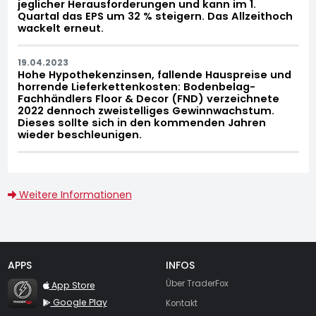
jeglicher Herausforderungen und kann im 1.
Quartal das EPS um 32 % steigern. Das Allzeithoch
wackelt erneut.
19.04.2023
Hohe Hypothekenzinsen, fallende Hauspreise und
horrende Lieferkettenkosten: Bodenbelag-
Fachhändlers Floor & Decor (FND) verzeichnete
2022 dennoch zweistelliges Gewinnwachstum.
Dieses sollte sich in den kommenden Jahren
wieder beschleunigen.
Weitere Informationen
APPS
INFOS
TraderFox Flash
Über TraderFox
App Store
Google Play
Kontakt