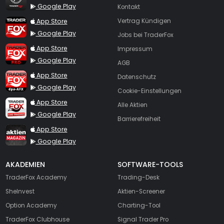
Google Play
Kontakt
TraderFox App
App Store
Vertrag Kündigen
Google Play
Jobs bei TraderFox
TraderFox Pro
App Store
Impressum
Google Play
AGB
TraderFox dpa-AFX ProFeed
App Store
Datenschutz
Google Play
Cookie-Einstellungen
TraderFox Live Trading
App Store
Alle Aktien
Google Play
Barrierefreiheit
TraderFox aktien Magazin
App Store
Google Play
AKADEMIEN
SOFTWARE-TOOLS
TraderFox Academy
Trading-Desk
SheInvest
Aktien-Screener
Option Academy
Charting-Tool
TraderFox Clubhouse
Signal Trader Pro