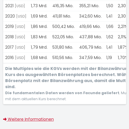
2021
1,73 Mrd.
416,35 Mio.
355,21 Mio.
1,50
2,30%
[USD]
2020
1,69 Mrd.
411,81 Mio.
342,60 Mio.
1,41
2,30%
[USD]
2019
1,86 Mrd.
500,42 Mio.
419,66 Mio.
1,66
2,21%
[USD]
2018
1,83 Mrd.
522,05 Mio.
437,88 Mio.
1,62
2,11%
[USD]
2017
1,79 Mrd.
531,80 Mio.
406,79 Mio.
1,41
1,87%
[USD]
2016
1,68 Mrd.
510,56 Mio.
347,59 Mio.
1,19
1,70%
[USD]
Die Multiples wie die KGVs werden mit der Bilanzwähru
Kurs des ausgewählten Börsenplatzes berechnet. Wähl
Börsenplatz mit der Bilanzwährung aus, damit die Multi
sind.
Die fundamentalen Daten werden von Facunda geliefert
; Mul
mit dem aktuellen Kurs berechnet.
Weitere Informationen