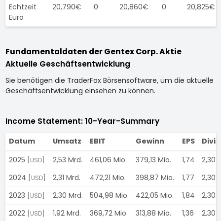
Echtzeit
20,790€
0
20,860€
0
20,825€
Euro
Fundamentaldaten der Gentex Corp. Aktie
Aktuelle Geschäftsentwicklung
Sie benötigen die TraderFox Börsensoftware, um die aktuelle
Geschäftsentwicklung einsehen zu können.
Income Statement: 10-Year-Summary
Datum
Umsatz
EBIT
Gewinn
EPS
Divi
2025
2,53 Mrd.
461,06 Mio.
379,13 Mio.
1,74
2,30%
[USD]
2024
2,31 Mrd.
472,21 Mio.
398,87 Mio.
1,77
2,30%
[USD]
2023
2,30 Mrd.
504,98 Mio.
422,05 Mio.
1,84
2,30%
[USD]
2022
1,92 Mrd.
369,72 Mio.
313,88 Mio.
1,36
2,30%
[USD]