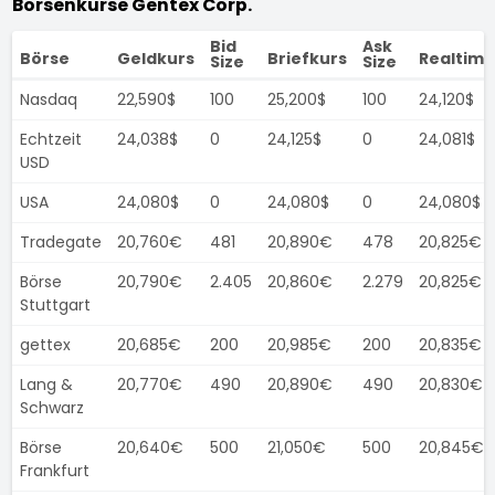
Börsenkurse Gentex Corp.
Bid
Ask
Börse
Geldkurs
Briefkurs
Realtime
Size
Size
Nasdaq
22,590$
100
25,200$
100
24,120$
Echtzeit
24,038$
0
24,125$
0
24,081$
USD
USA
24,080$
0
24,080$
0
24,080$
Tradegate
20,760€
481
20,890€
478
20,825€
Börse
20,790€
2.405
20,860€
2.279
20,825€
Stuttgart
gettex
20,685€
200
20,985€
200
20,835€
Lang &
20,770€
490
20,890€
490
20,830€
Schwarz
Börse
20,640€
500
21,050€
500
20,845€
Frankfurt