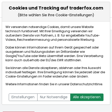
Cookies und Tracking auf traderfox.com
(Bitte wählen Sie Ihre Cookie-Einstellungen)
Aktien
Wir verwenden notwendige Cookies, damit unsere Website
technisch funktioniert. Mit Ihrer Einwilligung verwenden wir
außerdem Dienste von Partnern, z. B. für eingebettete YouTube-
Videos, Reichweitenmessung und personalisierte Werbung.
Startseite
Aktien
Gentex Corp.
Dabei können Informationen auf Ihrem Gerät gespeichert oder
ausgelesen und Nutzungsdaten an Drittanbieter wie
Google/YouTube oder Meta übermittelt werden. Eine Verarbeitung
Börse:
kann auch außerhalb der EU/des EWR stattfinden.
Sie können alle Dienste akzeptieren, ablehnen oder Ihre Auswahl
individuell festlegen. Ihre Einwilligung können Sie jederzeit über die
Cookie-Einstellungen
im Footer widerrufen oder ändern.
Gentex Corp.
20,830€
+1,46%
Weitere Informationen finden Sie in unserer
Datenschutzrichtlinie
.
Echtzeit-Aktienkurs Gentex Corp.
[WKN: 868891 | ISIN:
Bid:
20,770€
Ask:
20,890€
US3719011096]
Einstellungen
Nur Notwendige
Alle akzeptieren
Aktienkurse