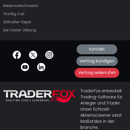
Nebenwerte Investor
The Big Call
Stillhalter-Depot
Die Trader-Zeitung
Kontakt
offizielle Social Media-Accounts
Vertrag kündigen
Vertrag widerrufen
TraderFox entwickelt
Trading-Software für
Anleger und Trader.
Unser Echtzeit-
Aktienscreener setzt
Maßstäbe in der
Branche.