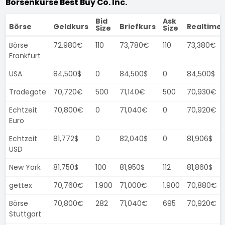
Börsenkurse Best Buy Co. Inc.
Bid
Ask
Börse
Geldkurs
Briefkurs
Realtime
Size
Size
Börse
72,980€
110
73,780€
110
73,380€
Frankfurt
USA
84,500$
0
84,500$
0
84,500$
Tradegate
70,720€
500
71,140€
500
70,930€
Echtzeit
70,800€
0
71,040€
0
70,920€
Euro
Echtzeit
81,772$
0
82,040$
0
81,906$
USD
New York
81,750$
100
81,950$
112
81,860$
gettex
70,760€
1.900
71,000€
1.900
70,880€
Börse
70,800€
282
71,040€
695
70,920€
Stuttgart