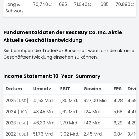
Lang &
70,740€
685
71,040€
685
70,890€
Schwarz
Fundamentaldaten der Best Buy Co. Inc. Aktie
Aktuelle Geschäftsentwicklung
Sie benötigen die TraderFox Börsensoftware, um die aktuelle
Geschäftsentwicklung einsehen zu können.
Income Statement: 10-Year-Summary
Datum
Umsatz
EBIT
Gewinn
EPS
Divi
2025
41,53 Mrd.
1,30 Mrd.
927,00 Mio.
4,28
4,59
[USD]
2024
43,45 Mrd.
1,62 Mrd.
1,24 Mrd.
5,68
4,49
[USD]
2023
46,30 Mrd.
1,79 Mrd.
1,42 Mrd.
6,29
4,29
[USD]
2022
51,76 Mrd.
3,02 Mrd.
2,45 Mrd.
9,84
3,41%
[USD]