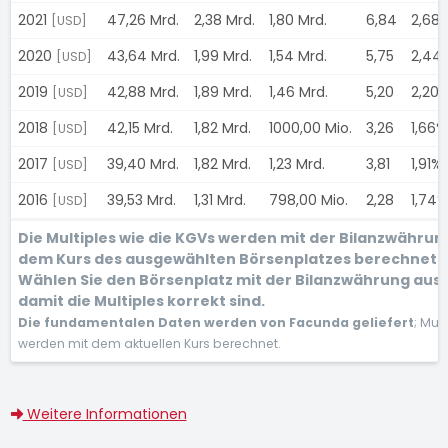
2021
47,26 Mrd.
2,38 Mrd.
1,80 Mrd.
6,84
2,68
[USD]
2020
43,64 Mrd.
1,99 Mrd.
1,54 Mrd.
5,75
2,44
[USD]
2019
42,88 Mrd.
1,89 Mrd.
1,46 Mrd.
5,20
2,20
[USD]
2018
42,15 Mrd.
1,82 Mrd.
1000,00 Mio.
3,26
1,66%
[USD]
2017
39,40 Mrd.
1,82 Mrd.
1,23 Mrd.
3,81
1,91%
[USD]
2016
39,53 Mrd.
1,31 Mrd.
798,00 Mio.
2,28
1,74%
[USD]
Die Multiples wie die KGVs werden mit der Bilanzwährun
dem Kurs des ausgewählten Börsenplatzes berechnet.
Wählen Sie den Börsenplatz mit der Bilanzwährung aus,
damit die Multiples korrekt sind.
Die fundamentalen Daten werden von Facunda geliefert
; Mult
werden mit dem aktuellen Kurs berechnet.
Weitere Informationen