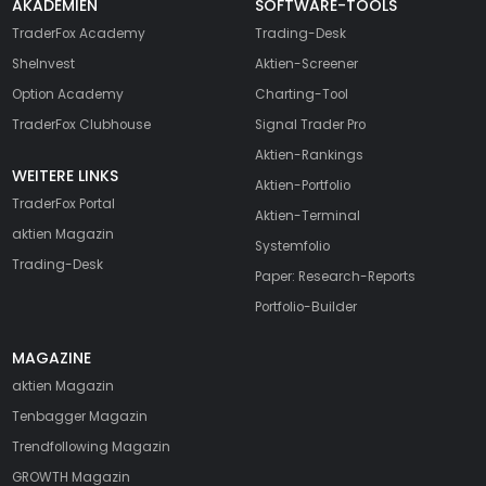
AKADEMIEN
SOFTWARE-TOOLS
TraderFox Academy
Trading-Desk
SheInvest
Aktien-Screener
Option Academy
Charting-Tool
TraderFox Clubhouse
Signal Trader Pro
Aktien-Rankings
WEITERE LINKS
Aktien-Portfolio
TraderFox Portal
Aktien-Terminal
aktien Magazin
Systemfolio
Trading-Desk
Paper: Research-Reports
Portfolio-Builder
MAGAZINE
aktien
Magazin
Tenbagger Magazin
Trendfollowing Magazin
GROWTH
Magazin