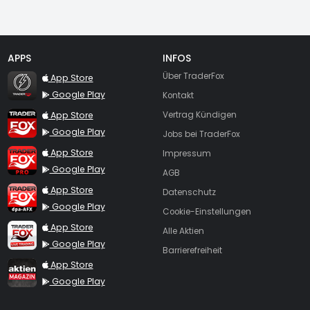
APPS
INFOS
TraderFox Flash
Über TraderFox
App Store
Google Play
Kontakt
TraderFox App
App Store
Vertrag Kündigen
Google Play
Jobs bei TraderFox
TraderFox Pro
App Store
Impressum
Google Play
AGB
TraderFox dpa-AFX ProFeed
App Store
Datenschutz
Google Play
Cookie-Einstellungen
TraderFox Live Trading
App Store
Alle Aktien
Google Play
Barrierefreiheit
TraderFox aktien Magazin
App Store
Google Play