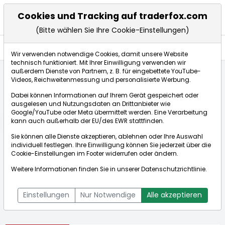
Cookies und Tracking auf traderfox.com
(Bitte wählen Sie Ihre Cookie-Einstellungen)
Aktien
Wir verwenden notwendige Cookies, damit unsere Website
technisch funktioniert. Mit Ihrer Einwilligung verwenden wir
außerdem Dienste von Partnern, z. B. für eingebettete YouTube-
Videos, Reichweitenmessung und personalisierte Werbung.
Startseite
Aktien
Best Buy Co. Inc.
Dabei können Informationen auf Ihrem Gerät gespeichert oder
ausgelesen und Nutzungsdaten an Drittanbieter wie
Google/YouTube oder Meta übermittelt werden. Eine Verarbeitung
Börse:
kann auch außerhalb der EU/des EWR stattfinden.
Sie können alle Dienste akzeptieren, ablehnen oder Ihre Auswahl
individuell festlegen. Ihre Einwilligung können Sie jederzeit über die
Cookie-Einstellungen
im Footer widerrufen oder ändern.
Best Buy Co. Inc.
81,906$
-3,07%
Weitere Informationen finden Sie in unserer
Datenschutzrichtlinie
.
Echtzeit-Aktienkurs Best Buy Co. Inc.
[WKN: 873629 | ISIN:
Bid:
81,772$
Ask:
82,040$
US0865161014]
Einstellungen
Nur Notwendige
Alle akzeptieren
Aktienkurse