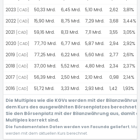
2023
50,33 Mrd.
6,45 Mrd.
5,10 Mrd.
2,62
3,81%
[CAD]
2022
15,90 Mrd.
8,75 Mrd.
7,29 Mrd.
3,68
3,44%
[CAD]
2021
59,16 Mrd.
8,13 Mrd.
7,11 Mrd.
3,55
3,05%
[CAD]
2020
77,70 Mrd.
6,77 Mrd.
5,87 Mrd.
2,94
2,92%
[CAD]
2019
77,25 Mrd.
6,22 Mrd.
5,60 Mrd.
2,77
2,61%
[CAD]
2018
37,00 Mrd.
5,52 Mrd.
4,80 Mrd.
2,34
2,37%
[CAD]
2017
56,39 Mrd.
2,50 Mrd.
2,10 Mrd.
0,98
2,14%
[CAD]
2016
51,72 Mrd.
3,33 Mrd.
2,93 Mrd.
1,42
1,93%
[CAD]
Die Multiples wie die KGVs werden mit der Bilanzwährun
dem Kurs des ausgewählten Börsenplatzes berechnet.
Sie den Börsenplatz mit der Bilanzwährung aus, damit d
Multiples korrekt sind.
Die fundamentalen Daten werden von Facunda geliefert
; Mult
werden mit dem aktuellen Kurs berechnet.