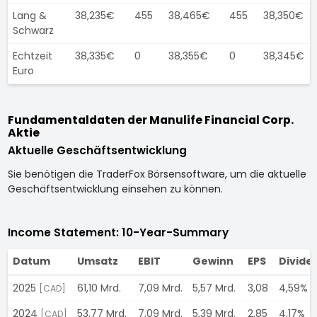
Lang &
38,235€
455
38,465€
455
38,350€
Schwarz
Echtzeit
38,335€
0
38,355€
0
38,345€
Euro
Fundamentaldaten der Manulife Financial Corp.
Aktie
Aktuelle Geschäftsentwicklung
Sie benötigen die TraderFox Börsensoftware, um die aktuelle
Geschäftsentwicklung einsehen zu können.
Income Statement: 10-Year-Summary
Datum
Umsatz
EBIT
Gewinn
EPS
Divide
2025
61,10 Mrd.
7,09 Mrd.
5,57 Mrd.
3,08
4,59%
[CAD]
2024
53,77 Mrd.
7,09 Mrd.
5,39 Mrd.
2,85
4,17%
[CAD]