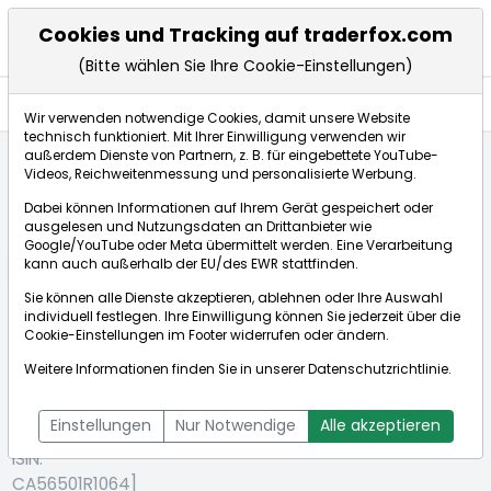
Cookies und Tracking auf traderfox.com
(Bitte wählen Sie Ihre Cookie-Einstellungen)
Aktien
Wir verwenden notwendige Cookies, damit unsere Website
technisch funktioniert. Mit Ihrer Einwilligung verwenden wir
außerdem Dienste von Partnern, z. B. für eingebettete YouTube-
Videos, Reichweitenmessung und personalisierte Werbung.
Startseite
Aktien
Manulife Financial Corp.
Dabei können Informationen auf Ihrem Gerät gespeichert oder
ausgelesen und Nutzungsdaten an Drittanbieter wie
Google/YouTube oder Meta übermittelt werden. Eine Verarbeitung
Börse:
kann auch außerhalb der EU/des EWR stattfinden.
Sie können alle Dienste akzeptieren, ablehnen oder Ihre Auswahl
individuell festlegen. Ihre Einwilligung können Sie jederzeit über die
Cookie-Einstellungen
im Footer widerrufen oder ändern.
Manulife
38,345€
-0,96%
Weitere Informationen finden Sie in unserer
Datenschutzrichtlinie
.
Financial
Echtzeit-Aktienkurs Manulife Financial Corp.
Corp.
Bid:
38,335€
Ask:
38,355€
Einstellungen
Nur Notwendige
Alle akzeptieren
[WKN: 926517 |
ISIN:
CA56501R1064]