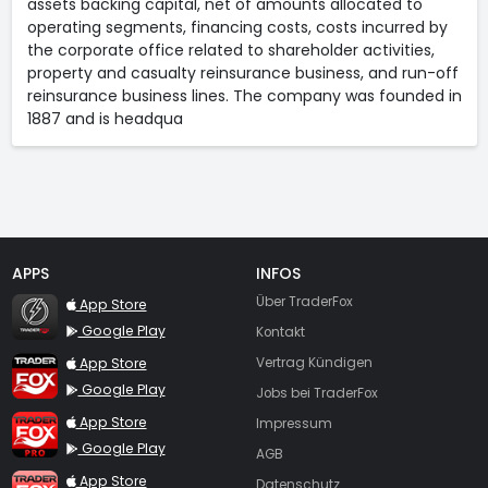
assets backing capital, net of amounts allocated to
operating segments, financing costs, costs incurred by
the corporate office related to shareholder activities,
property and casualty reinsurance business, and run-off
reinsurance business lines. The company was founded in
1887 and is headqua
APPS
INFOS
TraderFox Flash
Über TraderFox
App Store
Google Play
Kontakt
TraderFox App
App Store
Vertrag Kündigen
Google Play
Jobs bei TraderFox
TraderFox Pro
App Store
Impressum
Google Play
AGB
TraderFox dpa-AFX ProFeed
App Store
Datenschutz