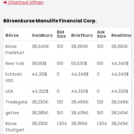
Charttool öffnen
Börsenkurse Manulife Financial Corp.
Bid
Ask
Börse
Geldkurs
Briefkurs
Realtime
Size
Size
Börse
38,340€
100
38,360€
100
38,350€
Frankfurt
New York
38,510$
100
50,530$
100
44,340$
Echtzeit
44,331$
0
44,348$
0
44,340$
USD
USA
44,320$
0
44,320$
0
44,320$
Tradegate
38,230€
130
38,465€
129
38,348€
gettex
38,285€
150
38,405€
150
38,345€
Börse
38,335€
1.304
38,355€
1.304
38,345€
Stuttgart