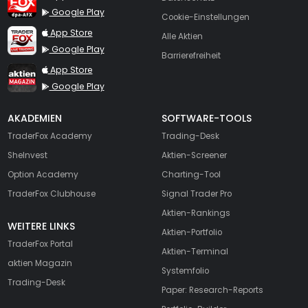
Google Play
Cookie-Einstellungen
TraderFox Live Trading
App Store
Alle Aktien
Google Play
Barrierefreiheit
TraderFox aktien Magazin
App Store
Google Play
AKADEMIEN
SOFTWARE-TOOLS
TraderFox Academy
Trading-Desk
SheInvest
Aktien-Screener
Option Academy
Charting-Tool
TraderFox Clubhouse
Signal Trader Pro
Aktien-Rankings
WEITERE LINKS
Aktien-Portfolio
TraderFox Portal
Aktien-Terminal
aktien Magazin
Systemfolio
Trading-Desk
Paper: Research-Reports