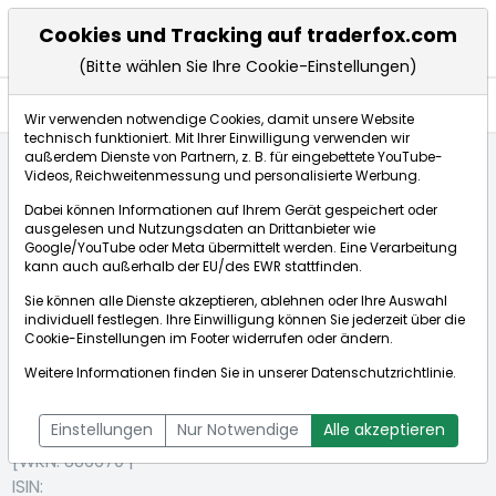
Cookies und Tracking auf traderfox.com
(Bitte wählen Sie Ihre Cookie-Einstellungen)
Anlagetrends
Wir verwenden notwendige Cookies, damit unsere Website
technisch funktioniert. Mit Ihrer Einwilligung verwenden wir
außerdem Dienste von Partnern, z. B. für eingebettete YouTube-
Videos, Reichweitenmessung und personalisierte Werbung.
Startseite
Aktien
Hermes International S.A.
Dabei können Informationen auf Ihrem Gerät gespeichert oder
Anlagetrends
ausgelesen und Nutzungsdaten an Drittanbieter wie
Google/YouTube oder Meta übermittelt werden. Eine Verarbeitung
kann auch außerhalb der EU/des EWR stattfinden.
Börse:
Sie können alle Dienste akzeptieren, ablehnen oder Ihre Auswahl
individuell festlegen. Ihre Einwilligung können Sie jederzeit über die
Cookie-Einstellungen
im Footer widerrufen oder ändern.
Weitere Informationen finden Sie in unserer
Datenschutzrichtlinie
.
Hermes
1.640,250€
+0,88%
International
Echtzeit-Aktienkurs Hermes International S.A.
S.A.
Einstellungen
Nur Notwendige
Alle akzeptieren
Bid:
1.639,500€
Ask:
1.641,000€
[WKN: 886670 |
ISIN: