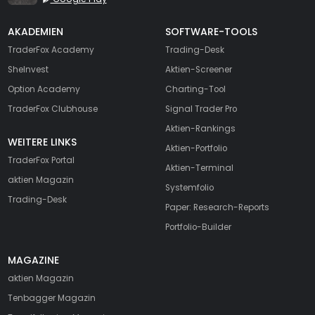
AKADEMIEN
SOFTWARE-TOOLS
TraderFox Academy
Trading-Desk
SheInvest
Aktien-Screener
Option Academy
Charting-Tool
TraderFox Clubhouse
Signal Trader Pro
Aktien-Rankings
WEITERE LINKS
Aktien-Portfolio
TraderFox Portal
Aktien-Terminal
aktien Magazin
Systemfolio
Trading-Desk
Paper: Research-Reports
Portfolio-Builder
MAGAZINE
aktien
Magazin
Tenbagger Magazin