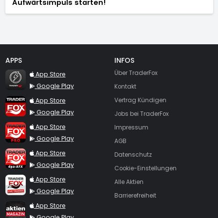
Aufwärtsimpuls starten!
APPS
INFOS
TraderFox Flash
Über TraderFox
App Store
Google Play
Kontakt
TraderFox App
App Store
Vertrag Kündigen
Google Play
Jobs bei TraderFox
TraderFox Pro
App Store
Impressum
Google Play
AGB
TraderFox dpa-AFX ProFeed
App Store
Datenschutz
Google Play
Cookie-Einstellungen
TraderFox Live Trading
App Store
Alle Aktien
Google Play
Barrierefreiheit
TraderFox aktien Magazin
App Store
Google Play