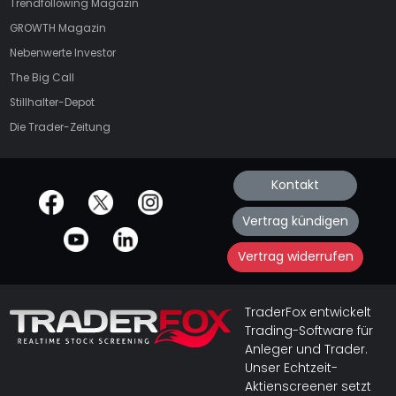
Trendfollowing Magazin
GROWTH
Magazin
Nebenwerte Investor
The Big Call
Stillhalter-Depot
Die Trader-Zeitung
Kontakt
offizielle Social Media-Accounts
Vertrag kündigen
Vertrag widerrufen
TraderFox entwickelt
Trading-Software für
Anleger und Trader.
Unser Echtzeit-
Aktienscreener setzt