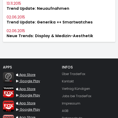
13.11.2015
Trend Update: Neuaufnahmen
02.06.2015
Trend Update: Generika ++ Smartwatches
02.06.2015
Neue Trends: Display & Medizin-Aesthetik
APPS
INFOS
TraderFox Flash
Über TraderFox
App Store
Google Play
Kontakt
TraderFox App
App Store
Vertrag Kündigen
Google Play
Jobs bei TraderFox
TraderFox Pro
App Store
Impressum
Google Play
AGB
TraderFox dpa-AFX ProFeed
App Store