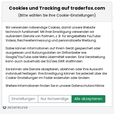
Cookies und Tracking auf traderfox.com
(Bitte wählen Sie Ihre Cookie-Einstellungen)
Anlagetrends
Wir verwenden notwendige Cookies, damit unsere Website
technisch funktioniert. Mit Ihrer Einwilligung verwenden wir
außerdem Dienste von Partnern, z. B. für eingebettete YouTube-
Videos, Reichweitenmessung und personalisierte Werbung.
Startseite
Aktien
Universal Display Corp.
Anlagetrends
Dabei können Informationen auf Ihrem Gerät gespeichert oder
ausgelesen und Nutzungsdaten an Drittanbieter wie
Google/YouTube oder Meta übermittelt werden. Eine Verarbeitung
Börse:
kann auch außerhalb der EU/des EWR stattfinden.
Sie können alle Dienste akzeptieren, ablehnen oder Ihre Auswahl
individuell festlegen. Ihre Einwilligung können Sie jederzeit über die
Cookie-Einstellungen
im Footer widerrufen oder ändern.
Universal
78,840€
+4,48%
Weitere Informationen finden Sie in unserer
Datenschutzrichtlinie
.
Display Corp.
Echtzeit-Aktienkurs Universal Display Corp.
[WKN: 917585 | ISIN:
Bid:
78,660€
Ask:
79,020€
Einstellungen
Nur Notwendige
Alle akzeptieren
US91347P1057]
Aktienkurse