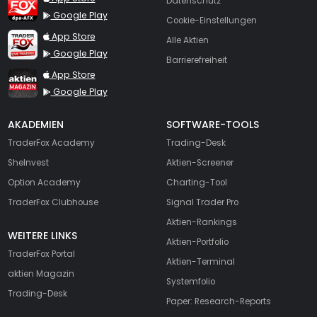
Datenschutz
Google Play
Cookie-Einstellungen
TraderFox Live Trading
App Store
Alle Aktien
Google Play
Barrierefreiheit
TraderFox aktien Magazin
App Store
Google Play
AKADEMIEN
SOFTWARE-TOOLS
TraderFox Academy
Trading-Desk
SheInvest
Aktien-Screener
Option Academy
Charting-Tool
TraderFox Clubhouse
Signal Trader Pro
Aktien-Rankings
WEITERE LINKS
Aktien-Portfolio
TraderFox Portal
Aktien-Terminal
aktien Magazin
Systemfolio
Trading-Desk
Paper: Research-Reports