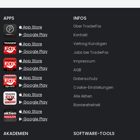
APPS
INFOS
TraderFox Flash
Über TraderFox
App Store
Google Play
Kontakt
TraderFox App
App Store
Vertrag Kündigen
Google Play
Jobs bei TraderFox
TraderFox Pro
App Store
Impressum
Google Play
AGB
TraderFox dpa-AFX ProFeed
App Store
Datenschutz
Google Play
Cookie-Einstellungen
TraderFox Live Trading
App Store
Alle Aktien
Google Play
Barrierefreiheit
TraderFox aktien Magazin
App Store
Google Play
AKADEMIEN
SOFTWARE-TOOLS