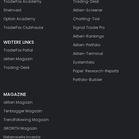
TraderFox Academy
Trading-Desk
SheInvest
Aktien-Screener
Option Academy
Charting-Tool
TraderFox Clubhouse
Signal Trader Pro
Aktien-Rankings
WEITERE LINKS
Aktien-Portfolio
TraderFox Portal
Aktien-Terminal
aktien Magazin
Systemfolio
Trading-Desk
Paper: Research-Reports
Portfolio-Builder
MAGAZINE
aktien
Magazin
Tenbagger Magazin
Trendfollowing Magazin
GROWTH
Magazin
Nebenwerte Investor