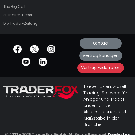
The Big Call
Stillhalter-Depot
Die Trader-Zeitung
Kontakt
offizielle Social Media-Accounts
Vertrag kündigen
Vertrag widerrufen
TraderFox entwickelt
Trading-Software für
Anleger und Trader.
Unser Echtzeit-
Aktienscreener setzt
Maßstäbe in der
Branche.
© 2022 - 2026 TraderFox GmbH, All Rights Reserved
TraderFox