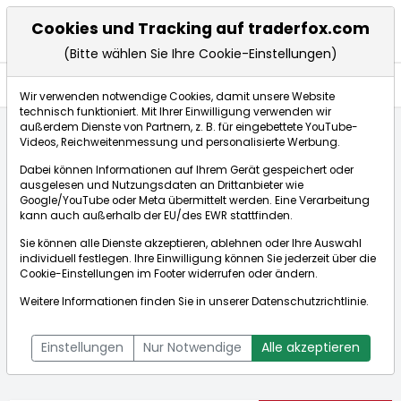
Cookies und Tracking auf traderfox.com
(Bitte wählen Sie Ihre Cookie-Einstellungen)
Nachrichten
Wir verwenden notwendige Cookies, damit unsere Website
technisch funktioniert. Mit Ihrer Einwilligung verwenden wir
außerdem Dienste von Partnern, z. B. für eingebettete YouTube-
Videos, Reichweitenmessung und personalisierte Werbung.
Startseite
Aktien
WaFd
Nachrichten
Dabei können Informationen auf Ihrem Gerät gespeichert oder
ausgelesen und Nutzungsdaten an Drittanbieter wie
Google/YouTube oder Meta übermittelt werden. Eine Verarbeitung
Börse:
kann auch außerhalb der EU/des EWR stattfinden.
Sie können alle Dienste akzeptieren, ablehnen oder Ihre Auswahl
individuell festlegen. Ihre Einwilligung können Sie jederzeit über die
Cookie-Einstellungen
im Footer widerrufen oder ändern.
WaFd
37,470$
-0,68%
Weitere Informationen finden Sie in unserer
Datenschutzrichtlinie
.
Echtzeit-Aktienkurs WaFd
[WKN: 896421 | ISIN:
Bid:
37,470$
Ask:
37,470$
US9388241096]
Einstellungen
Nur Notwendige
Alle akzeptieren
Aktienkurse