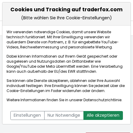
Cookies und Tracking auf traderfox.com
(Bitte wählen Sie Ihre Cookie-Einstellungen)
Nachrichten
Wir verwenden notwendige Cookies, damit unsere Website
technisch funktioniert. Mit Ihrer Einwilligung verwenden wir
außerdem Dienste von Partnern, z. B. für eingebettete YouTube-
Videos, Reichweitenmessung und personalisierte Werbung.
Startseite
Aktien
Tesla Inc.
Nachrichten
Dabei können Informationen auf Ihrem Gerät gespeichert oder
ausgelesen und Nutzungsdaten an Drittanbieter wie
Google/YouTube oder Meta übermittelt werden. Eine Verarbeitung
Börse:
kann auch außerhalb der EU/des EWR stattfinden.
Sie können alle Dienste akzeptieren, ablehnen oder Ihre Auswahl
individuell festlegen. Ihre Einwilligung können Sie jederzeit über die
Cookie-Einstellungen
im Footer widerrufen oder ändern.
Tesla Inc.
321,466$
-0,03%
Weitere Informationen finden Sie in unserer
Datenschutzrichtlinie
.
Echtzeit-Aktienkurs Tesla Inc.
[WKN: A1CX3T | ISIN:
Bid:
321,465$
Ask:
321,467$
US88160R1014]
Einstellungen
Nur Notwendige
Alle akzeptieren
Aktienkurse