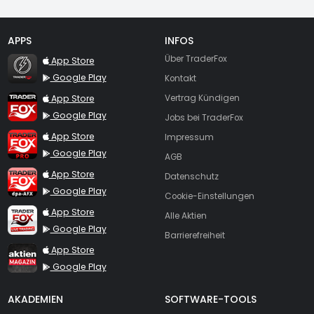
APPS
INFOS
TraderFox Flash
Über TraderFox
App Store
Google Play
Kontakt
TraderFox App
App Store
Vertrag Kündigen
Google Play
Jobs bei TraderFox
TraderFox Pro
App Store
Impressum
Google Play
AGB
TraderFox dpa-AFX ProFeed
App Store
Datenschutz
Google Play
Cookie-Einstellungen
TraderFox Live Trading
App Store
Alle Aktien
Google Play
Barrierefreiheit
TraderFox aktien Magazin
App Store
Google Play
AKADEMIEN
SOFTWARE-TOOLS