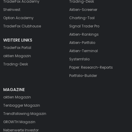
TraderFox Academy
Trading-Desk
SheInvest
Aktien-Screener
Option Academy
Charting-Tool
TraderFox Clubhouse
Signal Trader Pro
Aktien-Rankings
WEITERE LINKS
Aktien-Portfolio
TraderFox Portal
Aktien-Terminal
aktien Magazin
Systemfolio
Trading-Desk
Paper: Research-Reports
Portfolio-Builder
MAGAZINE
aktien
Magazin
Tenbagger Magazin
Trendfollowing Magazin
GROWTH
Magazin
Nebenwerte Investor