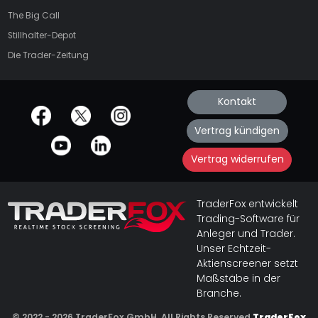
The Big Call
Stillhalter-Depot
Die Trader-Zeitung
Kontakt
offizielle Social Media-Accounts
Vertrag kündigen
Vertrag widerrufen
TraderFox entwickelt
Trading-Software für
Anleger und Trader.
Unser Echtzeit-
Aktienscreener setzt
Maßstäbe in der
Branche.
© 2022 - 2026 TraderFox GmbH, All Rights Reserved
TraderFox