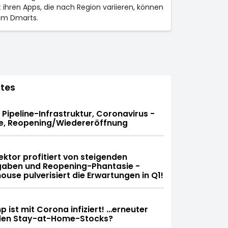
t ihren Apps, die nach Region variieren, können
dem Dmarts.
tes
Pipeline-Infrastruktur, Coronavirus -
e, Reopening/Wiedereröffnung
ktor profitiert von steigenden
ben und Reopening-Phantasie -
use pulverisiert die Erwartungen in Q1!
 ist mit Corona infiziert! …erneuter
 den Stay-at-Home-Stocks?