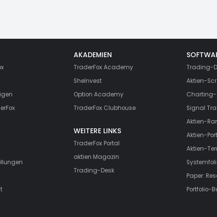
AKADEMIEN
SOFTWA
ox
TraderFox Academy
Trading-D
SheInvest
Aktien-Scr
igen
Option Academy
Charting-
erFox
TraderFox Clubhouse
Signal Tra
Aktien-Ra
WEITERE LINKS
Aktien-Port
TraderFox Portal
Aktien-Te
aktien Magazin
ellungen
Systemfoli
Trading-Desk
Paper: Re
t
Portfolio-B