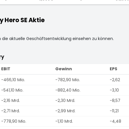
 Hero SE Aktie
m die aktuelle Geschäftsentwicklung einsehen zu können.
ry
EBIT
Gewinn
EPS
-466,10 Mio.
-782,90 Mio.
-2,62
-541,10 Mio.
-882,40 Mio.
-3,10
-2,16 Mrd.
-2,30 Mrd.
-8,57
-2,71 Mrd.
-2,99 Mrd.
-11,21
-778,90 Mio.
-1,10 Mrd.
-4,48