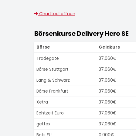
Charttool öffnen
Börsenkurse Delivery Hero SE
Börse
Geldkurs
Tradegate
37,060€
Börse Stuttgart
37,060€
Lang & Schwarz
37,060€
Börse Frankfurt
37,060€
Xetra
37,060€
Echtzeit Euro
37,060€
gettex
37,060€
Bats EU
0,000€