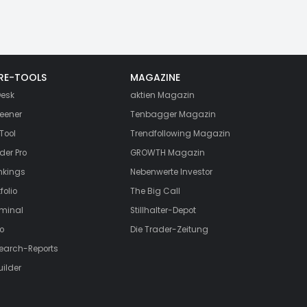
RE-TOOLS
MAGAZINE
esk
aktien
Magazin
eener
Tenbagger Magazin
Tool
Trendfollowing Magazin
der Pro
GROWTH
Magazin
nkings
Nebenwerte Investor
folio
The Big Call
rminal
Stillhalter-Depot
o
Die Trader-Zeitung
search-Reports
uilder