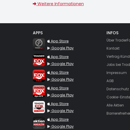
Weitere Informationen
APPS
INFOS
TraderFox Flash
Über TraderF
App Store
Google Play
Kontakt
TraderFox App
App Store
Vertrag Künd
Google Play
Jobs bei Trad
TraderFox Pro
App Store
Impressum
Google Play
AGB
TraderFox dpa-AFX ProFeed
App Store
Datenschutz
Google Play
Cookie-Einst
TraderFox Live Trading
App Store
Alle Aktien
Google Play
Barrierefreihei
TraderFox aktien Magazin
App Store
Google Play