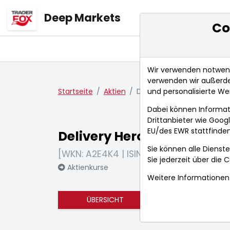
Deep Markets
Co
Übersicht
Ma
Wir verwenden notwendi
verwenden wir außerde
und personalisierte We
Startseite
Aktien
Delivery Hero SE
Dabei können Informat
Drittanbieter wie Goo
EU/des EWR stattfinden
Delivery Hero SE
Sie können alle Dienste
[WKN: A2E4K4 | ISIN: DE000A2E4K43]
Sie jederzeit über die
C
Aktienkurse
Weitere Informationen 
ÜBERSICHT
FUNDAMENTA