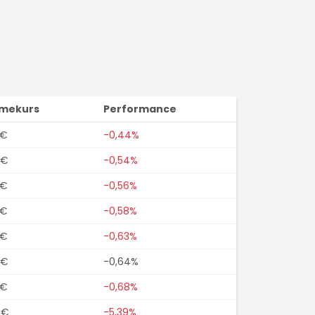
imekurs
Performance
5€
-0,44%
0€
-0,54%
5€
-0,56%
5€
-0,58%
5€
-0,63%
0€
-0,64%
5€
-0,68%
0€
-5,39%