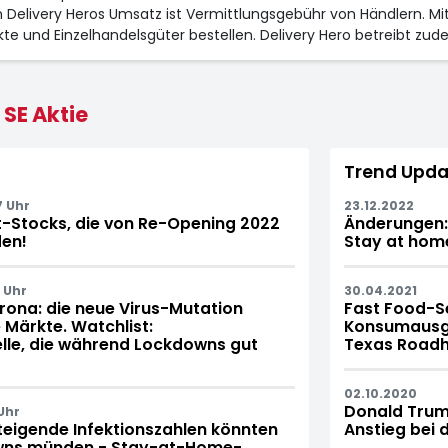
on Delivery Heros Umsatz ist Vermittlungsgebühr von Händlern. Mi
e und Einzelhandelsgüter bestellen. Delivery Hero betreibt zu
 SE Aktie
Trend Upda
7 Uhr
23.12.2022
-Stocks, die von Re-Opening 2022
Änderungen: 
den!
Stay at hom
 Uhr
30.04.2021
ona: die neue Virus-Mutation
Fast Food-Se
 Märkte. Watchlist:
Konsumausga
le, die während Lockdowns gut
Texas Roadho
02.10.2020
Donald Trump
Uhr
eigende Infektionszahlen könnten
Anstieg bei
wns münden - Stay-at-Home-