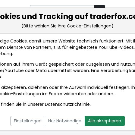
okies und Tracking auf traderfox.
(Bitte wählen Sie Ihre Cookie-Einstellungen)
rkt-Analysen
Market Tools
Realtimekurse
Nachrichten
ge Cookies, damit unsere Website technisch funktioniert. Mit Ih
m Dienste von Partnern, z. B. für eingebettete YouTube-Video
rbung.
ionen auf Ihrem Gerät gespeichert oder ausgelesen und Nutzu
gle/YouTube oder Meta übermittelt werden. Eine Verarbeitung k
.
 akzeptieren, ablehnen oder Ihre Auswahl individuell festlegen. I
ookie-Einstellungen
im Footer widerrufen oder ändern.
finden Sie in unserer
Datenschutzrichtlinie
.
L
NACHRICHTEN
CHARTTOOL
Einstellungen
Nur Notwendige
Alle akzeptieren