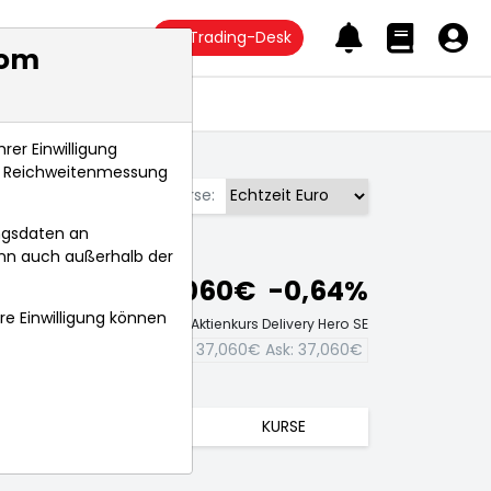
Trading-Desk
com
Anlagetrends
rer Einwilligung
s, Reichweitenmessung
Börse:
ngsdaten an
ann auch außerhalb der
37,060€
-0,64%
hre Einwilligung können
Echtzeit-Aktienkurs Delivery Hero SE
Bid:
37,060€
Ask:
37,060€
TRENDS
KURSE