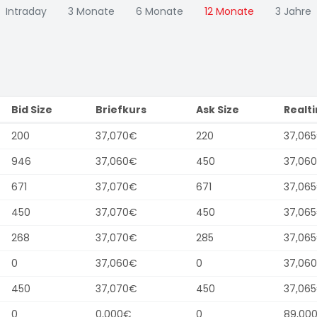
Intraday
3 Monate
6 Monate
12 Monate
3 Jahre
Bid Size
Briefkurs
Ask Size
Realt
200
37,070€
220
37,06
946
37,060€
450
37,06
671
37,070€
671
37,06
450
37,070€
450
37,06
268
37,070€
285
37,06
0
37,060€
0
37,06
450
37,070€
450
37,06
0
0,000€
0
89,00