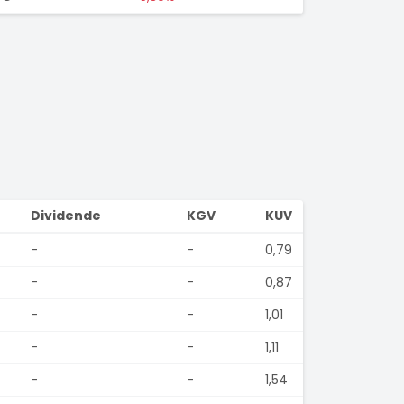
Dividende
KGV
KUV
-
-
0,79
-
-
0,87
-
-
1,01
-
-
1,11
-
-
1,54