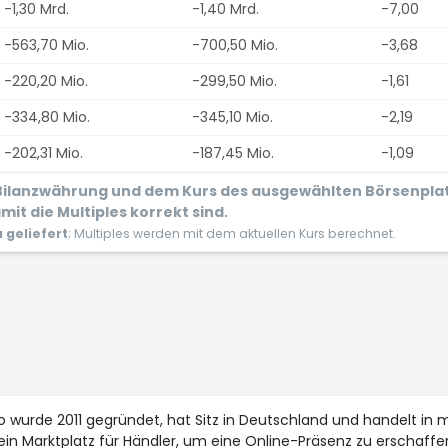
-1,30 Mrd.
-1,40 Mrd.
-7,00
-563,70 Mio.
-700,50 Mio.
-3,68
-220,20 Mio.
-299,50 Mio.
-1,61
-334,80 Mio.
-345,10 Mio.
-2,19
-202,31 Mio.
-187,45 Mio.
-1,09
r Bilanzwährung und dem Kurs des ausgewählten Börsenpla
it die Multiples korrekt sind.
geliefert
; Multiples werden mit dem aktuellen Kurs berechnet.
 wurde 2011 gegründet, hat Sitz in Deutschland und handelt in m
lt ein Marktplatz für Händler, um eine Online-Präsenz zu erschaf