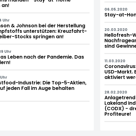
 an!
06.05.2020
Stay-at-Home
4 Uhr
son & Johnson bei der Herstellung
20.03.2020
pfstoffs unterstützen: Kreuzfahrt-
Hellofresh-W
iber-Stocks springen an!
Nachfragean
sind Gewinne
39 Uhr
das Leben nach der Pandemie. Das
11.03.2020
dern!
Coronavirus:
USD-Markt. E
aktiviert we
 Uhr
tfood-Industrie: Die Top-5-Aktien,
uf jeden Fall im Auge behalten
28.02.2020
Anlagetrend 
Lakeland Ind
(CODX) - dre
Profiteure!