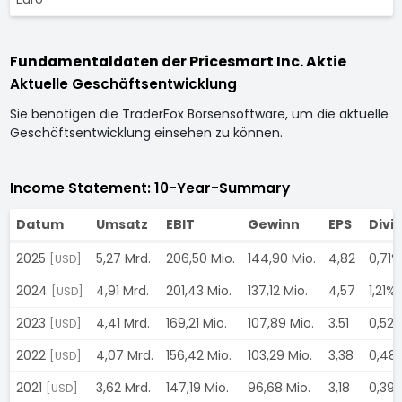
Fundamentaldaten der Pricesmart Inc. Aktie
Aktuelle Geschäftsentwicklung
Sie benötigen die TraderFox Börsensoftware, um die aktuelle
Geschäftsentwicklung einsehen zu können.
Income Statement: 10-Year-Summary
Datum
Umsatz
EBIT
Gewinn
EPS
Divi
2025
5,27 Mrd.
206,50 Mio.
144,90 Mio.
4,82
0,71%
[USD]
2024
4,91 Mrd.
201,43 Mio.
137,12 Mio.
4,57
1,21%
[USD]
2023
4,41 Mrd.
169,21 Mio.
107,89 Mio.
3,51
0,52
[USD]
2022
4,07 Mrd.
156,42 Mio.
103,29 Mio.
3,38
0,48
[USD]
2021
3,62 Mrd.
147,19 Mio.
96,68 Mio.
3,18
0,39
[USD]