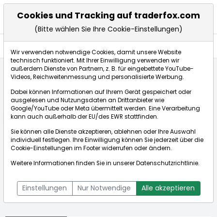
Cookies und Tracking auf traderfox.com
(Bitte wählen Sie Ihre Cookie-Einstellungen)
Aktien
Wir verwenden notwendige Cookies, damit unsere Website
technisch funktioniert. Mit Ihrer Einwilligung verwenden wir
außerdem Dienste von Partnern, z. B. für eingebettete YouTube-
Videos, Reichweitenmessung und personalisierte Werbung.
Startseite
Aktien
Pricesmart Inc.
Dabei können Informationen auf Ihrem Gerät gespeichert oder
ausgelesen und Nutzungsdaten an Drittanbieter wie
Google/YouTube oder Meta übermittelt werden. Eine Verarbeitung
Börse:
kann auch außerhalb der EU/des EWR stattfinden.
Sie können alle Dienste akzeptieren, ablehnen oder Ihre Auswahl
individuell festlegen. Ihre Einwilligung können Sie jederzeit über die
Cookie-Einstellungen
im Footer widerrufen oder ändern.
Pricesmart Inc.
178,130$
-0,05%
Weitere Informationen finden Sie in unserer
Datenschutzrichtlinie
.
Echtzeit-Aktienkurs Pricesmart Inc.
[WKN: 915929 | ISIN:
Bid:
175,018$
Ask:
181,241$
US7415111092]
Einstellungen
Nur Notwendige
Alle akzeptieren
Aktienkurse