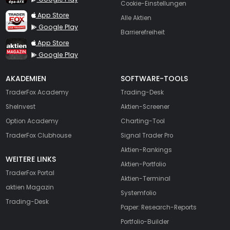
Cookie-Einstellungen
TraderFox Live Trading
App Store
Alle Aktien
Google Play
Barrierefreiheit
TraderFox aktien Magazin
App Store
Google Play
AKADEMIEN
SOFTWARE-TOOLS
TraderFox Academy
Trading-Desk
SheInvest
Aktien-Screener
Option Academy
Charting-Tool
TraderFox Clubhouse
Signal Trader Pro
Aktien-Rankings
WEITERE LINKS
Aktien-Portfolio
TraderFox Portal
Aktien-Terminal
aktien Magazin
Systemfolio
Trading-Desk
Paper: Research-Reports
Portfolio-Builder