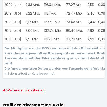
2020
3,33 Mrd.
116,04 Mio.
77,27 Mio.
2,55
0,39
[USD]
2019
3,22 Mrd.
111,11 Mio.
72,47 Mio.
2,40
0,39
[USD]
2018
3,17 Mrd.
122,59 Mio.
73,43 Mio.
2,44
0,39
[USD]
2017
3,00 Mrd.
132,74 Mio.
89,40 Mio.
2,98
0,39
[USD]
2016
2,91 Mrd.
131,24 Mio.
87,29 Mio.
2,92
0,39
[USD]
Die Multiples wie die KGVs werden mit der Bilanzwähru
Kurs des ausgewählten Börsenplatzes berechnet. Wähl
Börsenplatz mit der Bilanzwährung aus, damit die Multi
sind.
Die fundamentalen Daten werden von Facunda geliefert
; Mul
mit dem aktuellen Kurs berechnet.
Weitere Informationen
Profil der Pricesmart Inc. Aktie