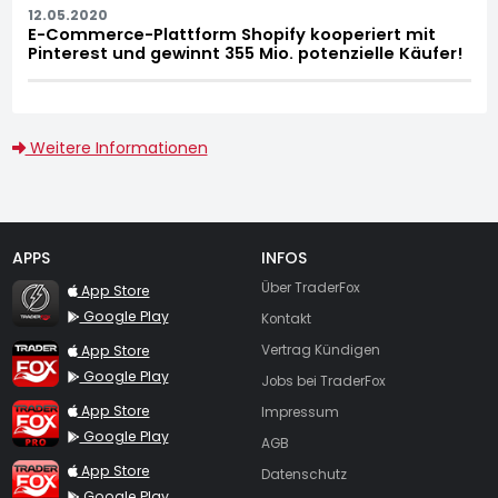
12.05.2020
E-Commerce-Plattform Shopify kooperiert mit
Pinterest und gewinnt 355 Mio. potenzielle Käufer!
Weitere Informationen
APPS
INFOS
TraderFox Flash
Über TraderFox
App Store
Google Play
Kontakt
TraderFox App
App Store
Vertrag Kündigen
Google Play
Jobs bei TraderFox
TraderFox Pro
App Store
Impressum
Google Play
AGB
TraderFox dpa-AFX ProFeed
App Store
Datenschutz
Google Play