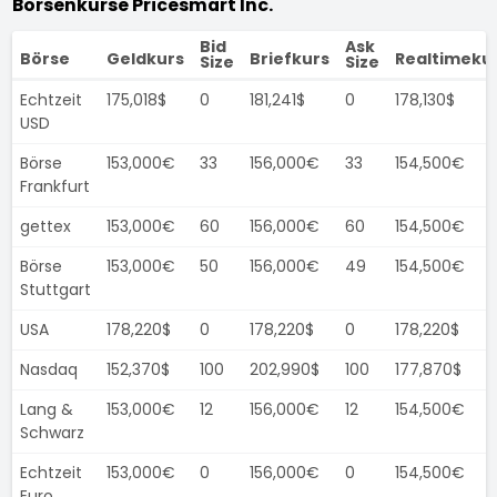
Börsenkurse Pricesmart Inc.
Bid
Ask
Börse
Geldkurs
Briefkurs
Realtimeku
Size
Size
Echtzeit
175,018$
0
181,241$
0
178,130$
USD
Börse
153,000€
33
156,000€
33
154,500€
Frankfurt
gettex
153,000€
60
156,000€
60
154,500€
Börse
153,000€
50
156,000€
49
154,500€
Stuttgart
USA
178,220$
0
178,220$
0
178,220$
Nasdaq
152,370$
100
202,990$
100
177,870$
Lang &
153,000€
12
156,000€
12
154,500€
Schwarz
Echtzeit
153,000€
0
156,000€
0
154,500€
Euro