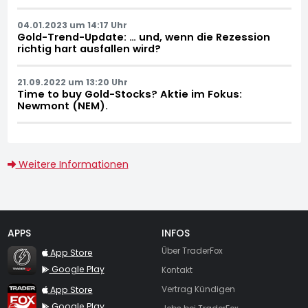
04.01.2023 um 14:17 Uhr
Gold-Trend-Update: … und, wenn die Rezession
richtig hart ausfallen wird?
21.09.2022 um 13:20 Uhr
Time to buy Gold-Stocks? Aktie im Fokus:
Newmont (NEM).
Weitere Informationen
APPS
INFOS
TraderFox Flash
Über TraderFox
App Store
Google Play
Kontakt
TraderFox App
App Store
Vertrag Kündigen
Google Play