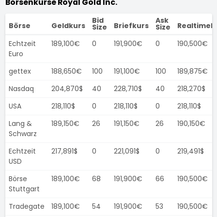
Börsenkurse Royal Gold Inc.
Bid
Ask
Börse
Geldkurs
Briefkurs
Realtimek
Size
Size
Echtzeit
189,100€
0
191,900€
0
190,500€
Euro
gettex
188,650€
100
191,100€
100
189,875€
Nasdaq
204,870$
40
228,710$
40
218,270$
USA
218,110$
0
218,110$
0
218,110$
Lang &
189,150€
26
191,150€
26
190,150€
Schwarz
Echtzeit
217,891$
0
221,091$
0
219,491$
USD
Börse
189,100€
68
191,900€
66
190,500€
Stuttgart
Tradegate
189,100€
54
191,900€
53
190,500€