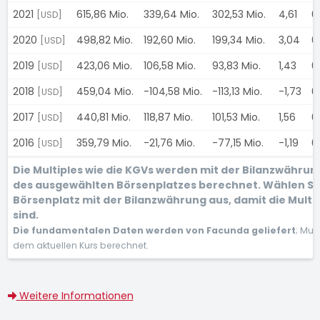
2021
615,86 Mio.
339,64 Mio.
302,53 Mio.
4,61
0
[USD]
2020
498,82 Mio.
192,60 Mio.
199,34 Mio.
3,04
0
[USD]
2019
423,06 Mio.
106,58 Mio.
93,83 Mio.
1,43
0
[USD]
2018
459,04 Mio.
-104,58 Mio.
-113,13 Mio.
-1,73
0
[USD]
2017
440,81 Mio.
118,87 Mio.
101,53 Mio.
1,56
0
[USD]
2016
359,79 Mio.
-21,76 Mio.
-77,15 Mio.
-1,19
0
[USD]
Die Multiples wie die KGVs werden mit der Bilanzwähru
des ausgewählten Börsenplatzes berechnet. Wählen Si
Börsenplatz mit der Bilanzwährung aus, damit die Multi
sind.
Die fundamentalen Daten werden von Facunda geliefert
; Mul
dem aktuellen Kurs berechnet.
Weitere Informationen