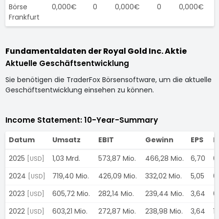
Börse
0,000€
0
0,000€
0
0,000€
Frankfurt
Fundamentaldaten der Royal Gold Inc. Aktie
Aktuelle Geschäftsentwicklung
Sie benötigen die TraderFox Börsensoftware, um die aktuelle
Geschäftsentwicklung einsehen zu können.
Income Statement: 10-Year-Summary
Datum
Umsatz
EBIT
Gewinn
EPS
D
2025
1,03 Mrd.
573,87 Mio.
466,28 Mio.
6,70
0
[USD]
2024
719,40 Mio.
426,09 Mio.
332,02 Mio.
5,05
0
[USD]
2023
605,72 Mio.
282,14 Mio.
239,44 Mio.
3,64
0
[USD]
2022
603,21 Mio.
272,87 Mio.
238,98 Mio.
3,64
1
[USD]