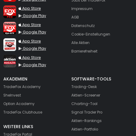
Jobs bei TraderFox
TraderFox Pro
App Store
Impressum
Google Play
AGB
TraderFox dpa-AFX ProFeed
App Store
Datenschutz
Google Play
Cookie-Einstellungen
TraderFox Live Trading
App Store
Alle Aktien
Google Play
Barrierefreiheit
TraderFox aktien Magazin
App Store
Google Play
AKADEMIEN
SOFTWARE-TOOLS
TraderFox Academy
Trading-Desk
SheInvest
Aktien-Screener
Option Academy
Charting-Tool
TraderFox Clubhouse
Signal Trader Pro
Aktien-Rankings
WEITERE LINKS
Aktien-Portfolio
TraderFox Portal