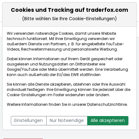
Cookies und Tracking auf traderfox.com
(Bitte wählen Sie Ihre Cookie-Einstellungen)
Aktien
Wir verwenden notwendige Cookies, damit unsere Website
technisch funktioniert. Mit Ihrer Einwilligung verwenden wir
außerdem Dienste von Partnern, z. B. für eingebettete YouTube-
Videos, Reichweitenmessung und personalisierte Werbung.
Startseite
Aktien
Royal Gold Inc.
Dabei können Informationen auf Ihrem Gerät gespeichert oder
ausgelesen und Nutzungsdaten an Drittanbieter wie
Google/YouTube oder Meta übermittelt werden. Eine Verarbeitung
Börse:
kann auch außerhalb der EU/des EWR stattfinden.
Sie können alle Dienste akzeptieren, ablehnen oder Ihre Auswahl
individuell festlegen. Ihre Einwilligung können Sie jederzeit über die
Cookie-Einstellungen
im Footer widerrufen oder ändern.
Royal Gold Inc.
190,500€
+2,56%
Weitere Informationen finden Sie in unserer
Datenschutzrichtlinie
.
Echtzeit-Aktienkurs Royal Gold Inc.
[WKN: 885652 | ISIN:
Bid:
189,100€
Ask:
191,900€
US7802871084]
Einstellungen
Nur Notwendige
Alle akzeptieren
Aktienkurse