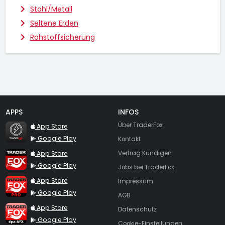
Stahl/Metall
Seltene Erden
Rohstoffsicherung
APPS
INFOS
TraderFox Flash
Über TraderFox
App Store
Google Play
Kontakt
TraderFox App
App Store
Vertrag Kündigen
Google Play
Jobs bei TraderFox
TraderFox Pro
App Store
Impressum
Google Play
AGB
TraderFox dpa-AFX ProFeed
App Store
Datenschutz
Google Play
Cookie-Einstellungen