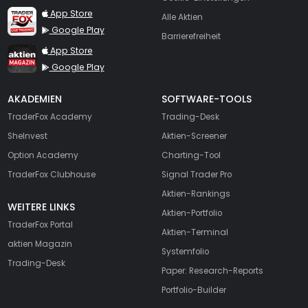
TraderFox Live Trading
App Store
Alle Aktien
Google Play
Barrierefreiheit
TraderFox aktien Magazin
App Store
Google Play
AKADEMIEN
SOFTWARE-TOOLS
TraderFox Academy
Trading-Desk
SheInvest
Aktien-Screener
Option Academy
Charting-Tool
TraderFox Clubhouse
Signal Trader Pro
Aktien-Rankings
WEITERE LINKS
Aktien-Portfolio
TraderFox Portal
Aktien-Terminal
aktien Magazin
Systemfolio
Trading-Desk
Paper: Research-Reports
Portfolio-Builder