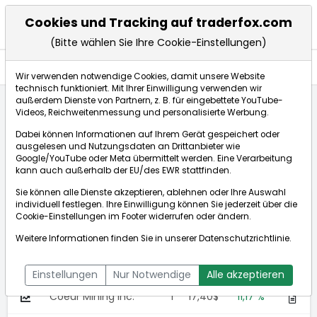
Cookies und Tracking auf traderfox.com
(Bitte wählen Sie Ihre Cookie-Einstellungen)
Anlagetrends
Wir verwenden notwendige Cookies, damit unsere Website
technisch funktioniert. Mit Ihrer Einwilligung verwenden wir
außerdem Dienste von Partnern, z. B. für eingebettete YouTube-
Videos, Reichweitenmessung und personalisierte Werbung.
Startseite
Anlagetrends
Rohstoffe
Gold
Dabei können Informationen auf Ihrem Gerät gespeichert oder
ausgelesen und Nutzungsdaten an Drittanbieter wie
Google/YouTube oder Meta übermittelt werden. Eine Verarbeitung
Gold
kann auch außerhalb der EU/des EWR stattfinden.
Sie können alle Dienste akzeptieren, ablehnen oder Ihre Auswahl
Wert
N
Aktuell
%
individuell festlegen. Ihre Einwilligung können Sie jederzeit über die
Cookie-Einstellungen
im Footer widerrufen oder ändern.
B2Gold Corp.
1
5,04$
23,30
Weitere Informationen finden Sie in unserer
Datenschutzrichtlinie
.
%
Iamgold Corp.
-
18,32$
14,31 %
Einstellungen
Nur Notwendige
Alle akzeptieren
Coeur Mining Inc.
1
17,40$
11,17 %