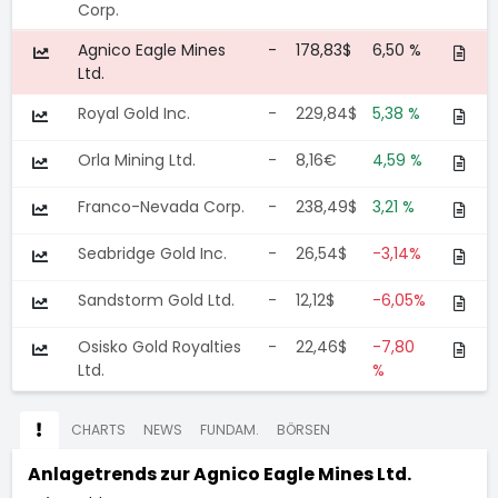
Corp.
Agnico Eagle Mines
-
178,83$
6,50 %
Ltd.
Royal Gold Inc.
-
229,84$
5,38 %
Orla Mining Ltd.
-
8,16€
4,59 %
Franco-Nevada Corp.
-
238,49$
3,21 %
Seabridge Gold Inc.
-
26,54$
-3,14%
Sandstorm Gold Ltd.
-
12,12$
-6,05%
Osisko Gold Royalties
-
22,46$
-7,80
Ltd.
%
CHARTS
NEWS
FUNDAM.
BÖRSEN
Anlagetrends zur
Agnico Eagle Mines Ltd.