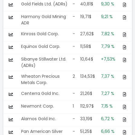
Gold Fields Ltd. (ADRs)
-
40,81$
9,30 %
Harmony Gold Mining
-
19,71$
9,21 %
ADR
Kinross Gold Corp.
-
27,62$
7,82 %
Equinox Gold Corp.
-
11,58$
7,79 %
Sibanye Stillwater Ltd.
-
10,64$
+7,53%
(ADRs)
Wheaton Precious
2
134,53$
7,37 %
Metals Corp.
Centerra Gold Inc.
-
21,26$
7,27 %
Newmont Corp.
1
112,97$
7,15 %
Alamos Gold Inc.
-
33,19$
6,72 %
Pan American Silver
-
51,25$
6,66 %