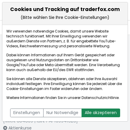
Cookies und Tracking auf traderfox.com
(Bitte wählen Sie Ihre Cookie-Einstellungen)
Anlagetrends
Wir verwenden notwendige Cookies, damit unsere Website
technisch funktioniert. Mit Ihrer Einwilligung verwenden wir
außerdem Dienste von Partnern, z. B. für eingebettete YouTube-
Videos, Reichweitenmessung und personalisierte Werbung.
Startseite
Aktien
Dabei können Informationen auf Ihrem Gerät gespeichert oder
Banco Latinoamericano de Comercio Exterior S.A.
ausgelesen und Nutzungsdaten an Drittanbieter wie
Anlagetrends
Google/YouTube oder Meta übermittelt werden. Eine Verarbeitung
kann auch außerhalb der EU/des EWR stattfinden.
Sie können alle Dienste akzeptieren, ablehnen oder Ihre Auswahl
Börse:
individuell festlegen. Ihre Einwilligung können Sie jederzeit über die
Cookie-Einstellungen
im Footer widerrufen oder ändern.
Weitere Informationen finden Sie in unserer
Datenschutzrichtlinie
.
Banco Latinoamericano de Comercio Exterior
S.A.
Einstellungen
Nur Notwendige
Alle akzeptieren
[WKN: 884869 | ISIN: PAP169941328]
Aktienkurse