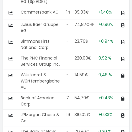
AG (Sp.ADRs)
Commerzbank AG
14
39,03€
+1,40%
Julius Baer Gruppe
-
74,87CHF
+0,96%
AG
Simmons First
-
23,76$
+0,94%
National Corp
The PNC Financial
-
220,00€
0,92 %
Services Group Inc.
Wüstenrot &
-
14,59€
0,48 %
Württembergische
AG
Bank of America
7
54,70€
+0,43%
Corp.
JPMorgan Chase &
19
310,02€
+0,33%
Co.
The Bank of Nova
-
76,86€
0,30 %