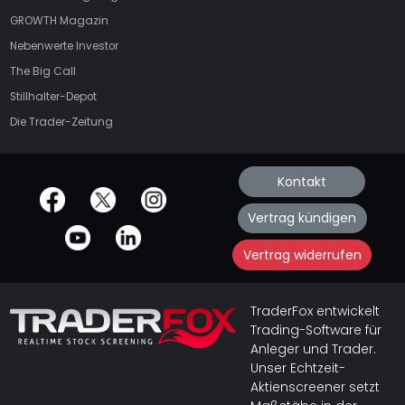
GROWTH
Magazin
Nebenwerte Investor
The Big Call
Stillhalter-Depot
Die Trader-Zeitung
Kontakt
offizielle Social Media-Accounts
Vertrag kündigen
Vertrag widerrufen
TraderFox entwickelt
Trading-Software für
Anleger und Trader.
Unser Echtzeit-
Aktienscreener setzt