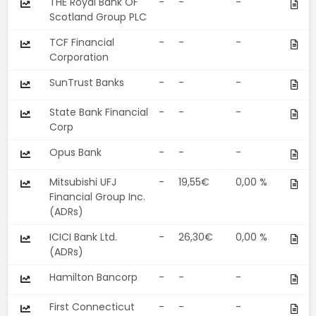
THE Royal Bank OF
-
-
-
Scotland Group PLC
TCF Financial
-
-
-
Corporation
SunTrust Banks
-
-
-
State Bank Financial
-
-
-
Corp
Opus Bank
-
-
-
Mitsubishi UFJ
-
19,55€
0,00 %
Financial Group Inc.
(ADRs)
ICICI Bank Ltd.
-
26,30€
0,00 %
(ADRs)
Hamilton Bancorp
-
-
-
First Connecticut
-
-
-