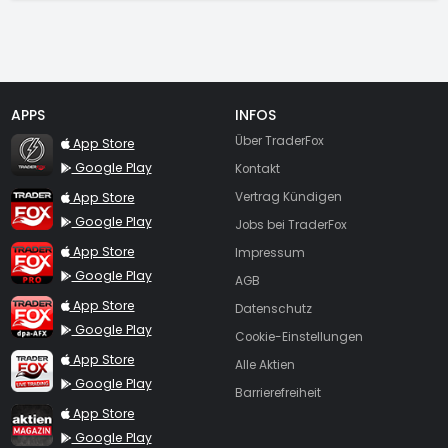
APPS
INFOS
TraderFox Flash
Über TraderFox
App Store
Google Play
Kontakt
TraderFox App
App Store
Vertrag Kündigen
Google Play
Jobs bei TraderFox
TraderFox Pro
App Store
Impressum
Google Play
AGB
TraderFox dpa-AFX ProFeed
App Store
Datenschutz
Google Play
Cookie-Einstellungen
TraderFox Live Trading
App Store
Alle Aktien
Google Play
Barrierefreiheit
TraderFox aktien Magazin
App Store
Google Play