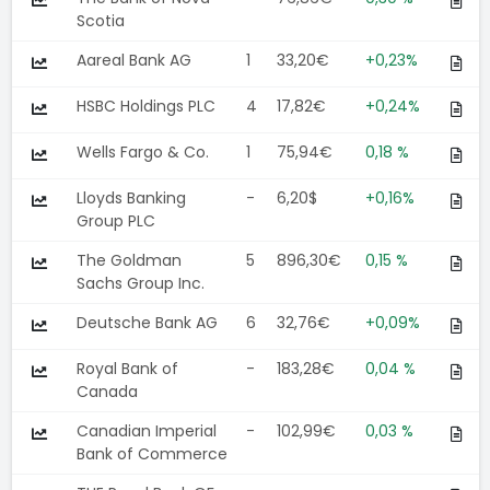
Scotia
Aareal Bank AG
1
33,20€
+0,23%
HSBC Holdings PLC
4
17,82€
+0,24%
Wells Fargo & Co.
1
75,94€
0,18 %
Lloyds Banking
-
6,20$
+0,16%
Group PLC
The Goldman
5
896,30€
0,15 %
Sachs Group Inc.
Deutsche Bank AG
6
32,76€
+0,09%
Royal Bank of
-
183,28€
0,04 %
Canada
Canadian Imperial
-
102,99€
0,03 %
Bank of Commerce