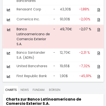
Bancshares
Renasant Corp
-
43,30$
-1,88%
Comerica Inc.
-
91,00$
-2,00%
Banco
-
49,70€
-2,07 %
Latinoamericano de
Comercio Exterior
S.A.
Banco Santander
-
12,70€
-2,31 %
S.A. (ADRs)
United Bancshares
-
19,65$
-7,32%
First Republic Bank
-
1,90$
-45,91%
CHARTS
NEWS
FUNDAM.
BÖRSEN
Charts zur
Banco Latinoamericano de
Comercio Exterior S.A.