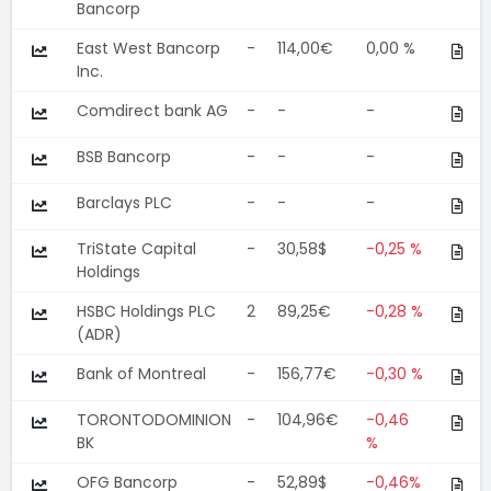
Bancorp
East West Bancorp
-
114,00€
0,00 %
Inc.
Comdirect bank AG
-
-
-
BSB Bancorp
-
-
-
Barclays PLC
-
-
-
TriState Capital
-
30,58$
-0,25 %
Holdings
HSBC Holdings PLC
2
89,25€
-0,28 %
(ADR)
Bank of Montreal
-
156,77€
-0,30 %
TORONTODOMINION
-
104,96€
-0,46
BK
%
OFG Bancorp
-
52,89$
-0,46%