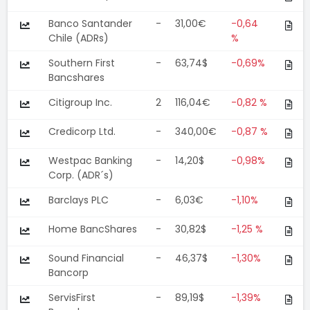
Banco Santander
-
31,00€
-0,64
Chile (ADRs)
%
Southern First
-
63,74$
-0,69%
Bancshares
Citigroup Inc.
2
116,04€
-0,82 %
Credicorp Ltd.
-
340,00€
-0,87 %
Westpac Banking
-
14,20$
-0,98%
Corp. (ADR´s)
Barclays PLC
-
6,03€
-1,10%
Home BancShares
-
30,82$
-1,25 %
Sound Financial
-
46,37$
-1,30%
Bancorp
ServisFirst
-
89,19$
-1,39%