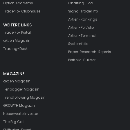
Option Academy
Charting-Tool
TraderFox Clubhouse
Signal Trader Pro
Aktien-Rankings
WEITERE LINKS
Aktien-Portfolio
TraderFox Portal
Aktien-Terminal
aktien Magazin
Systemfolio
Trading-Desk
Paper: Research-Reports
Portfolio-Builder
MAGAZINE
aktien
Magazin
Tenbagger Magazin
Trendfollowing Magazin
GROWTH
Magazin
Nebenwerte Investor
The Big Call