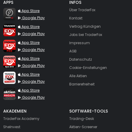
APPS
INFOS
TraderFox Flash
Über TraderFox
App Store
Google Play
Kontakt
TraderFox App
App Store
Vertrag Kündigen
Google Play
Jobs bei TraderFox
TraderFox Pro
App Store
Impressum
Google Play
AGB
TraderFox dpa-AFX ProFeed
App Store
Datenschutz
Google Play
Cookie-Einstellungen
TraderFox Live Trading
App Store
Alle Aktien
Google Play
Barrierefreiheit
TraderFox aktien Magazin
App Store
Google Play
AKADEMIEN
SOFTWARE-TOOLS
TraderFox Academy
Trading-Desk
SheInvest
Aktien-Screener