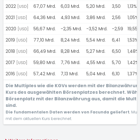
2022
67,07 Mrd.
6,03 Mrd.
5,20 Mrd.
3,50
1,13%
[USD]
2021
64,36 Mrd.
4,93 Mrd.
3,86 Mrd.
2,56
1,05%
[USD]
2020
56,67 Mrd.
-2,35 Mrd.
-3,52 Mrd.
-2,59
19,55
[USD]
2019
77,10 Mrd.
8,24 Mrd.
5,54 Mrd.
6,41
1,53%
[USD]
2018
66,49 Mrd.
8,28 Mrd.
5,27 Mrd.
6,50
1,48%
[USD]
2017
59,80 Mrd.
7,76 Mrd.
4,55 Mrd.
5,70
1,42%
[USD]
2016
57,42 Mrd.
7,13 Mrd.
5,04 Mrd.
6,10
1,37%
[USD]
Die Multiples wie die KGVs werden mit der Bilanzwähru
Kurs des ausgewählten Börsenplatzes berechnet. Wähl
Börsenplatz mit der Bilanzwährung aus, damit die Multi
sind.
Die fundamentalen Daten werden von Facunda geliefert
; Mul
mit dem aktuellen Kurs berechnet.