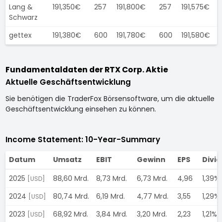
Lang &
191,350€
257
191,800€
257
191,575€
Schwarz
gettex
191,380€
600
191,780€
600
191,580€
Fundamentaldaten der RTX Corp. Aktie
Aktuelle Geschäftsentwicklung
Sie benötigen die TraderFox Börsensoftware, um die aktuelle
Geschäftsentwicklung einsehen zu können.
Income Statement: 10-Year-Summary
Datum
Umsatz
EBIT
Gewinn
EPS
Divi
2025
88,60 Mrd.
8,73 Mrd.
6,73 Mrd.
4,96
1,39%
[USD]
2024
80,74 Mrd.
6,19 Mrd.
4,77 Mrd.
3,55
1,29%
[USD]
2023
68,92 Mrd.
3,84 Mrd.
3,20 Mrd.
2,23
1,21%
[USD]