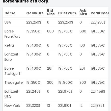
Börsenkurse RTX Corp.
Bid
Ask
Börse
Geldkurs
Briefkurs
Realtimek
Size
Size
USA
223,250$
0
223,250$
0
223,250$
Börse
191,350€
600
191,750€
600
191,550€
Frankfurt
Xetra
191,400€
6
191,750€
160
191,575€
Echtzeit
191,400€
0
191,750€
0
191,575€
Euro
Börse
191,400€
261
191,750€
261
191,575€
Stuttgart
Tradegate
191,350€
300
191,800€
300
191,575€
Echtzeit
221,246$
0
221,670$
0
221,458$
USD
New York
221,320$
13
221,610$
12
221,385$