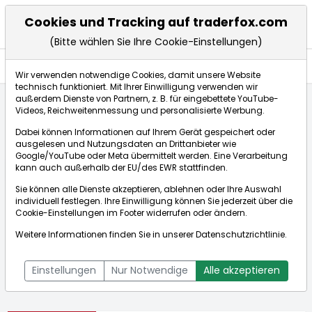
Cookies und Tracking auf traderfox.com
(Bitte wählen Sie Ihre Cookie-Einstellungen)
Aktien
Wir verwenden notwendige Cookies, damit unsere Website
technisch funktioniert. Mit Ihrer Einwilligung verwenden wir
außerdem Dienste von Partnern, z. B. für eingebettete YouTube-
Videos, Reichweitenmessung und personalisierte Werbung.
Startseite
Aktien
RTX Corp.
Dabei können Informationen auf Ihrem Gerät gespeichert oder
ausgelesen und Nutzungsdaten an Drittanbieter wie
Google/YouTube oder Meta übermittelt werden. Eine Verarbeitung
Börse:
kann auch außerhalb der EU/des EWR stattfinden.
Sie können alle Dienste akzeptieren, ablehnen oder Ihre Auswahl
individuell festlegen. Ihre Einwilligung können Sie jederzeit über die
Cookie-Einstellungen
im Footer widerrufen oder ändern.
RTX Corp.
191,575€
-0,33%
Weitere Informationen finden Sie in unserer
Datenschutzrichtlinie
.
Echtzeit-Aktienkurs RTX Corp.
[WKN: A2PZ0R | ISIN:
Bid:
191,400€
Ask:
191,750€
US75513E1010]
Einstellungen
Nur Notwendige
Alle akzeptieren
Aktienkurse