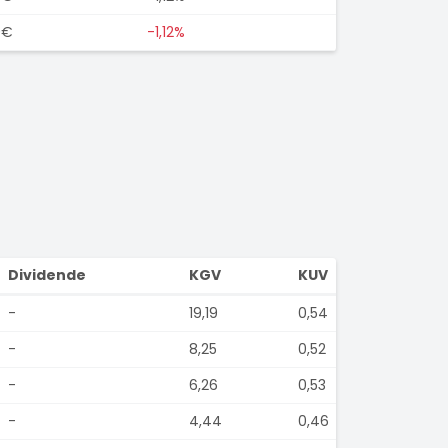
0€
-1,12%
Dividende
KGV
KUV
-
19,19
0,54
-
8,25
0,52
-
6,26
0,53
-
4,44
0,46