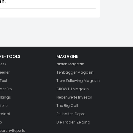
en.
RE-TOOLS
MAGAZINE
esk
aktien
Magazin
eener
Tenbagger Magazin
Tool
Trendfollowing Magazin
der Pro
GROWTH
Magazin
nkings
Nebenwerte Investor
folio
The Big Call
rminal
Stillhalter-Depot
o
Die Trader-Zeitung
search-Reports