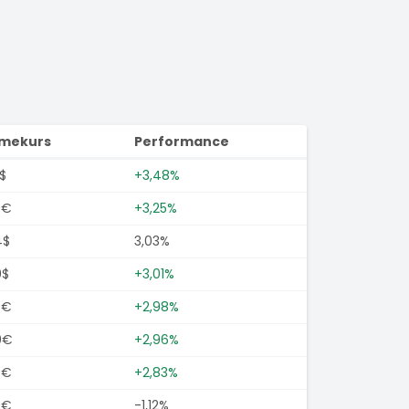
imekurs
Performance
$
+3,48%
0€
+3,25%
4$
3,03%
0$
+3,01%
0€
+2,98%
0€
+2,96%
0€
+2,83%
0€
-1,12%