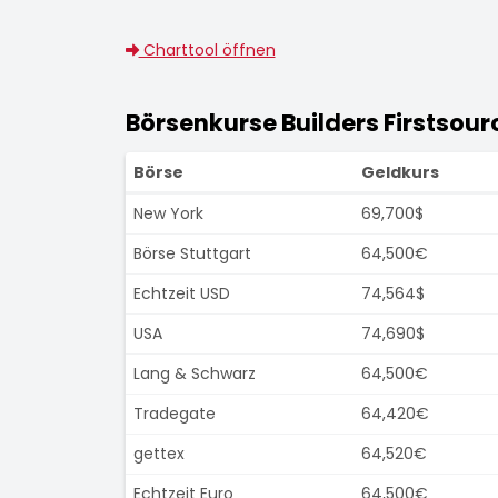
Charttool öffnen
Börsenkurse Builders Firstsourc
Börse
Geldkurs
New York
69,700$
Börse Stuttgart
64,500€
Echtzeit USD
74,564$
USA
74,690$
Lang & Schwarz
64,500€
Tradegate
64,420€
gettex
64,520€
Echtzeit Euro
64,500€