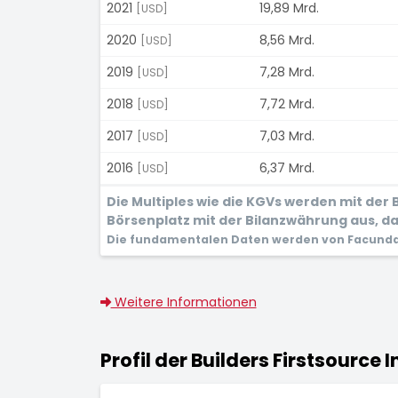
2021
19,89 Mrd.
[USD]
2020
8,56 Mrd.
[USD]
2019
7,28 Mrd.
[USD]
2018
7,72 Mrd.
[USD]
2017
7,03 Mrd.
[USD]
2016
6,37 Mrd.
[USD]
Die Multiples wie die KGVs werden mit de
Börsenplatz mit der Bilanzwährung aus, dam
Die fundamentalen Daten werden von Facunda 
Weitere Informationen
Profil der Builders Firstsource I