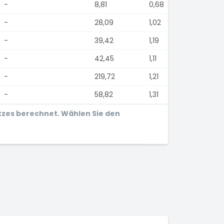
-
8,81
0,68
-
28,09
1,02
-
39,42
1,19
-
42,45
1,11
-
219,72
1,21
-
58,82
1,31
tzes berechnet. Wählen Sie den