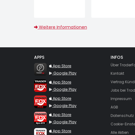
Weitere Informationen
APPS
INFOS
TraderFox Flash
Über TraderF
App Store
Google Play
Kontakt
TraderFox App
App Store
Vertrag Künd
Google Play
Jobs bei Trad
TraderFox Pro
App Store
Impressum
Google Play
AGB
TraderFox dpa-AFX ProFeed
App Store
Datenschutz
Google Play
Cookie-Einst
TraderFox Live Trading
App Store
Alle Aktien