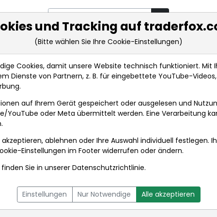
okies und Tracking auf traderfox.
(Bitte wählen Sie Ihre Cookie-Einstellungen)
rkt-Analysen
Market Tools
Realtimekurse
Nachrichten
ge Cookies, damit unsere Website technisch funktioniert. Mit Ih
m Dienste von Partnern, z. B. für eingebettete YouTube-Video
rbung.
ionen auf Ihrem Gerät gespeichert oder ausgelesen und Nutzu
gle/YouTube oder Meta übermittelt werden. Eine Verarbeitung k
.
 akzeptieren, ablehnen oder Ihre Auswahl individuell festlegen. I
ookie-Einstellungen
im Footer widerrufen oder ändern.
finden Sie in unserer
Datenschutzrichtlinie
.
L
NACHRICHTEN
CHARTTOOL
Einstellungen
Nur Notwendige
Alle akzeptieren