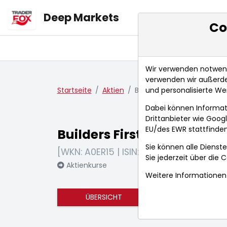
Deep Markets
Co
Übersicht
Ma
Wir verwenden notwendi
verwenden wir außerde
und personalisierte We
Startseite
Aktien
Builders Firstsource Inc.
Dabei können Informat
Drittanbieter wie Goo
EU/des EWR stattfinden
Builders Firstsource Inc.
Sie können alle Dienste
[WKN: A0ER15 | ISIN: US12008R1077]
Sie jederzeit über die
C
Aktienkurse
Weitere Informationen 
ÜBERSICHT
FUNDAMENTA