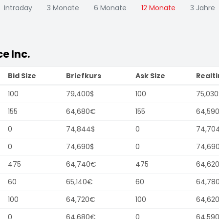
Intraday
3 Monate
6 Monate
12 Monate
3 Jahre
e Inc.
Bid Size
Briefkurs
Ask Size
Realt
100
79,400$
100
75,030
155
64,680€
155
64,59
0
74,844$
0
74,70
0
74,690$
0
74,69
475
64,740€
475
64,62
60
65,140€
60
64,78
100
64,720€
100
64,62
0
64,680€
0
64,59