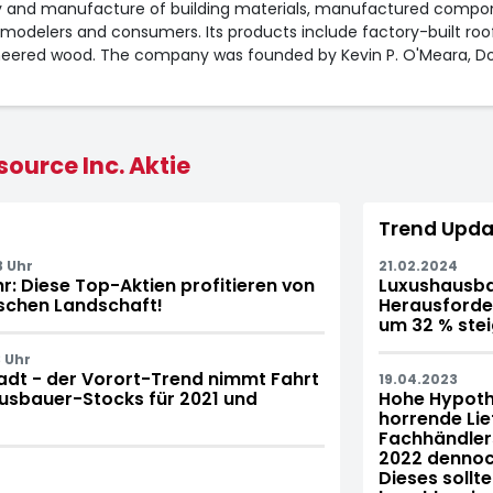
pply and manufacture of building materials, manufactured compo
odelers and consumers. Its products include factory-built roof an
neered wood. The company was founded by Kevin P. O'Meara, Do
source Inc. Aktie
Trend Upda
3 Uhr
21.02.2024
: Diese Top-Aktien profitieren von
Luxushausbau
ischen Landschaft!
Herausforder
um 32 % stei
 Uhr
adt - der Vorort-Trend nimmt Fahrt
19.04.2023
usbauer-Stocks für 2021 und
Hohe Hypoth
horrende Li
Fachhändlers
2022 dennoc
Dieses sollt