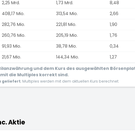
2,25 Mrd.
1,73 Mrd.
8,48
408,17 Mio.
313,54 Mio.
2,66
282,76 Mio.
221,81 Mio.
1,90
260,76 Mio.
205,19 Mio.
1,76
91,93 Mio.
38,78 Mio.
0,34
21,67 Mio.
144,34 Mio.
1,27
r Bilanzwährung und dem Kurs des ausgewählten Börsenpla
it die Multiples korrekt sind.
geliefert
; Multiples werden mit dem aktuellen Kurs berechnet.
nc. Aktie