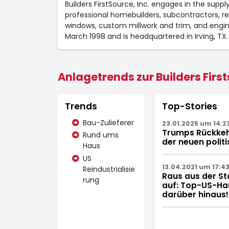
Builders FirstSource, Inc. engages in the su
professional homebuilders, subcontractors, rem
windows, custom millwork and trim, and engi
March 1998 and is headquartered in Irving, TX.
Anlagetrends zur Builders First
Trends
Top-Stories
Bau-Zulieferer
23.01.2025 um 14:2
Trumps Rückkehr
Rund ums
der neuen polit
Haus
US
13.04.2021 um 17:43
Reindustrialisie
Raus aus der St
rung
auf: Top-US-Ha
darüber hinaus!