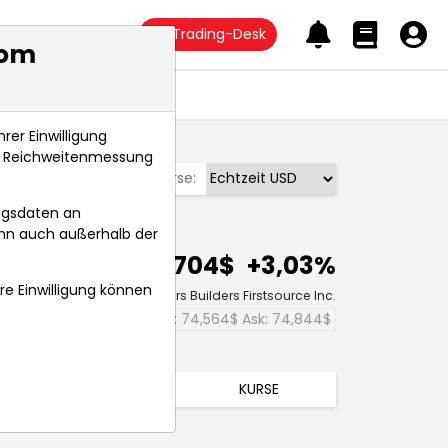
Trading-Desk
com
Anlagetrends
rer Einwilligung
s, Reichweitenmessung
Börse:
ngsdaten an
ann auch außerhalb der
74,704$
+3,03%
hre Einwilligung können
Echtzeit-Aktienkurs Builders Firstsource Inc.
Bid:
74,564$
Ask:
74,844$
TRENDS
KURSE