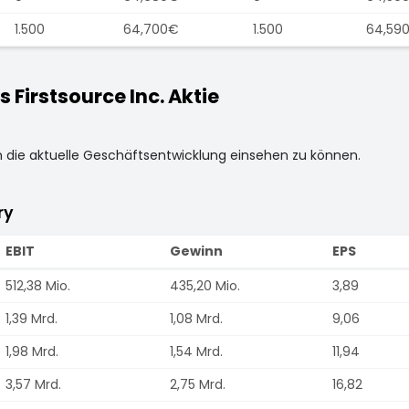
1.500
64,700€
1.500
64,59
Firstsource Inc. Aktie
m die aktuelle Geschäftsentwicklung einsehen zu können.
ry
EBIT
Gewinn
EPS
512,38 Mio.
435,20 Mio.
3,89
1,39 Mrd.
1,08 Mrd.
9,06
1,98 Mrd.
1,54 Mrd.
11,94
3,57 Mrd.
2,75 Mrd.
16,82