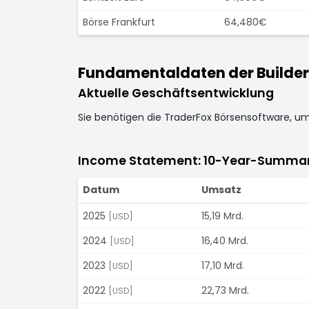
Börse Frankfurt
64,480€
Fundamentaldaten der Builders 
Aktuelle Geschäftsentwicklung
Sie benötigen die TraderFox Börsensoftware, u
Income Statement: 10-Year-Summa
Datum
Umsatz
2025
15,19 Mrd.
[USD]
2024
16,40 Mrd.
[USD]
2023
17,10 Mrd.
[USD]
2022
22,73 Mrd.
[USD]