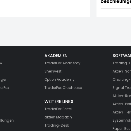
beschleunig
AKADEMIEN
SOFTWA
ox
TraderFox Academy
Trading-D
SheInvest
Aktien-Scr
igen
Option Academy
Charting-
erFox
TraderFox Clubhouse
Signal Tra
Aktien-Ra
WEITERE LINKS
Aktien-Port
TraderFox Portal
Aktien-Te
aktien Magazin
ellungen
Systemfoli
Trading-Desk
Paper: Re