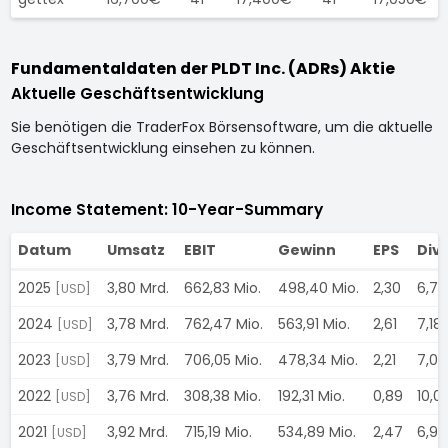
Fundamentaldaten der PLDT Inc. (ADRs) Aktie
Aktuelle Geschäftsentwicklung
Sie benötigen die TraderFox Börsensoftware, um die aktuelle
Geschäftsentwicklung einsehen zu können.
Income Statement: 10-Year-Summary
Datum
Umsatz
EBIT
Gewinn
EPS
Div
2025
3,80 Mrd.
662,83 Mio.
498,40 Mio.
2,30
6,7
[USD]
2024
3,78 Mrd.
762,47 Mio.
563,91 Mio.
2,61
7,18
[USD]
2023
3,79 Mrd.
706,05 Mio.
478,34 Mio.
2,21
7,0
[USD]
2022
3,76 Mrd.
308,38 Mio.
192,31 Mio.
0,89
10,0
[USD]
2021
3,92 Mrd.
715,19 Mio.
534,89 Mio.
2,47
6,9
[USD]