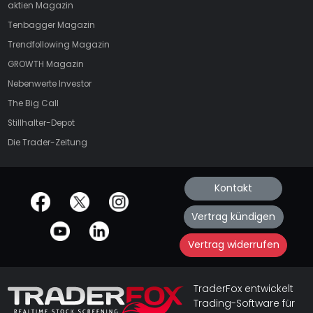
aktien
Magazin
Tenbagger Magazin
Trendfollowing Magazin
GROWTH
Magazin
Nebenwerte Investor
The Big Call
Stillhalter-Depot
Die Trader-Zeitung
Kontakt
offizielle Social Media-Accounts
Vertrag kündigen
Vertrag widerrufen
TraderFox entwickelt
Trading-Software für