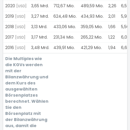
2020
3,65 Mrd.
712,67 Mio.
489,59 Mio.
2,26
6,5
[USD]
2019
3,27 Mrd.
624,48 Mio.
434,93 Mio.
2,01
5,9
[USD]
2018
3,13 Mrd.
433,06 Mio.
359,05 Mio.
1,66
5,50
[USD]
2017
3,17 Mrd.
231,34 Mio.
265,22 Mio.
1,22
6,0
[USD]
2016
3,48 Mrd.
439,91 Mio.
421,29 Mio.
1,94
6,6
[USD]
Die Multiples wie
die KGVs werden
mit der
Bilanzwährung und
dem Kurs des
ausgewählten
Börsenplatzes
berechnet. Wählen
Sie den
Börsenplatz mit
der Bilanzwährung
aus, damit die