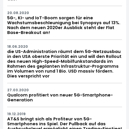
20.08.2020
5G-, KI- und IoT-Boom sorgen für eine
Wachstumsbeschleunigung bei Synopsys auf 13%.
Nach dem neuen 2020er Ausblick steht der Flat
Base-Breakout an!
18.06.2020
die US-Administration räumt dem 5G-Netzausbau
in den USA oberste Priorität ein und will den Rollout
des neuen High-Speed-Mobilfunkstandards im
Rahmen des geplanten Infrastruktur-Programms
im Volumen von rund 1 Bio. USD massiv fördern.
Dies verspricht vor
27.03.2020
Qualcom profitiert von neuer 5G-Smartphone-
Generation
19.12.2019
AT&S bringt sich als Profiteur von 5G-
Smartphones ins Spiel. Der Pullback auf das
Ausbruchslevel ermöglicht einen Trading-Einstieg!