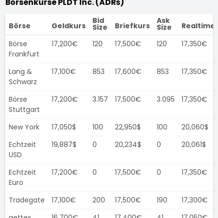
Börsenkurse PLDT Inc. (ADRs)
Bid
Ask
Börse
Geldkurs
Briefkurs
Realtime
Size
Size
Börse
17,200€
120
17,500€
120
17,350€
Frankfurt
Lang &
17,100€
853
17,600€
853
17,350€
Schwarz
Börse
17,200€
3.157
17,500€
3.095
17,350€
Stuttgart
New York
17,050$
100
22,950$
100
20,060$
Echtzeit
19,887$
0
20,234$
0
20,061$
USD
Echtzeit
17,200€
0
17,500€
0
17,350€
Euro
Tradegate
17,100€
200
17,500€
190
17,300€
gettex
16,700€
41
17,400€
41
17,050€