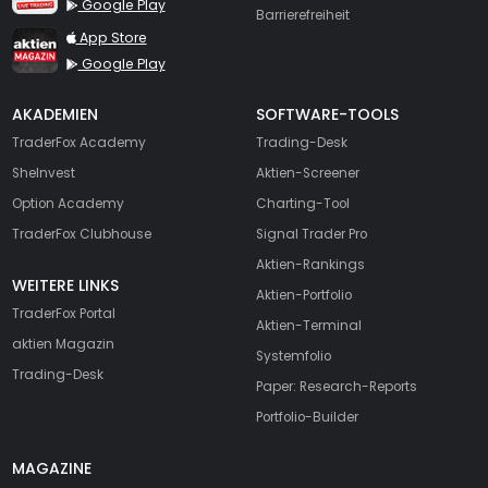
Google Play
Barrierefreiheit
TraderFox aktien Magazin
App Store
Google Play
AKADEMIEN
SOFTWARE-TOOLS
TraderFox Academy
Trading-Desk
SheInvest
Aktien-Screener
Option Academy
Charting-Tool
TraderFox Clubhouse
Signal Trader Pro
Aktien-Rankings
WEITERE LINKS
Aktien-Portfolio
TraderFox Portal
Aktien-Terminal
aktien Magazin
Systemfolio
Trading-Desk
Paper: Research-Reports
Portfolio-Builder
MAGAZINE