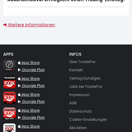
Weitere Informationen
APPS
INFOS
TraderFox Flash
Über TraderFox
App Store
Google Play
Kontakt
TraderFox App
App Store
Vertrag Kündigen
Google Play
Jobs bei TraderFox
TraderFox Pro
App Store
Impressum
Google Play
AGB
TraderFox dpa-AFX ProFeed
App Store
Datenschutz
Google Play
Cookie-Einstellungen
TraderFox Live Trading
App Store
Alle Aktien