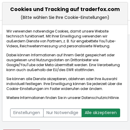
Cookies und Tracking auf traderfox.com
(Bitte wählen Sie Ihre Cookie-Einstellungen)
Aktien
Wir verwenden notwendige Cookies, damit unsere Website
technisch funktioniert. Mit Ihrer Einwilligung verwenden wir
außerdem Dienste von Partnern, z. B. für eingebettete YouTube-
Videos, Reichweitenmessung und personalisierte Werbung.
Startseite
Aktien
PLDT Inc. (ADRs)
Dabei können Informationen auf Ihrem Gerät gespeichert oder
ausgelesen und Nutzungsdaten an Drittanbieter wie
Google/YouTube oder Meta übermittelt werden. Eine Verarbeitung
Börse:
kann auch außerhalb der EU/des EWR stattfinden.
Sie können alle Dienste akzeptieren, ablehnen oder Ihre Auswahl
individuell festlegen. Ihre Einwilligung können Sie jederzeit über die
Cookie-Einstellungen
im Footer widerrufen oder ändern.
PLDT Inc. (ADRs)
17,350€
+5,15%
Weitere Informationen finden Sie in unserer
Datenschutzrichtlinie
.
Echtzeit-Aktienkurs PLDT Inc. (ADRs)
[WKN: A2APXA | ISIN:
Bid:
17,200€
Ask:
17,500€
US69344D4088]
Einstellungen
Nur Notwendige
Alle akzeptieren
Aktienkurse