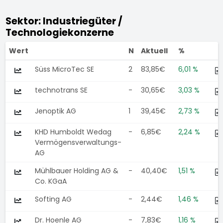
Sektor: Industriegüter /
Technologiekonzerne
Wert
N
Aktuell
%
Süss MicroTec SE
2
83,85€
6,01 %
technotrans SE
-
30,65€
3,03 %
Jenoptik AG
1
39,45€
2,73 %
KHD Humboldt Wedag
-
6,85€
2,24 %
Vermögensverwaltungs-
AG
Mühlbauer Holding AG &
-
40,40€
1,51 %
Co. KGaA
Softing AG
-
2,44€
1,46 %
Dr. Hoenle AG
-
7,83€
1,16 %