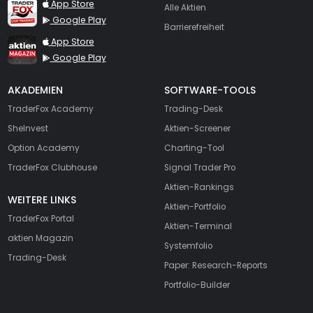
TraderFox Live Trading
App Store
Alle Aktien
Google Play
Barrierefreiheit
TraderFox aktien Magazin
App Store
Google Play
AKADEMIEN
SOFTWARE-TOOLS
TraderFox Academy
Trading-Desk
SheInvest
Aktien-Screener
Option Academy
Charting-Tool
TraderFox Clubhouse
Signal Trader Pro
Aktien-Rankings
WEITERE LINKS
Aktien-Portfolio
TraderFox Portal
Aktien-Terminal
aktien Magazin
Systemfolio
Trading-Desk
Paper: Research-Reports
Portfolio-Builder