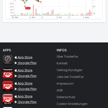
APPS
INFOS
TraderFox Flash
Über TraderFox
App Store
Google Play
Kontakt
TraderFox App
App Store
Vertrag Kündigen
Google Play
Jobs bei TraderFox
TraderFox Pro
App Store
Impressum
Google Play
AGB
TraderFox dpa-AFX ProFeed
App Store
Datenschutz
Google Play
Cookie-Einstellungen