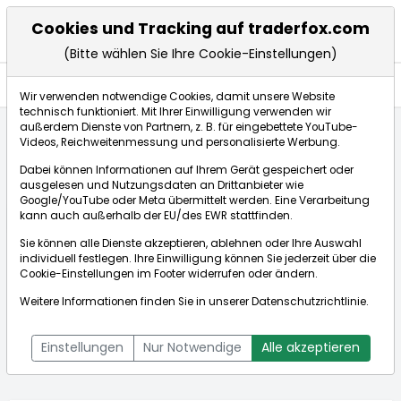
Cookies und Tracking auf traderfox.com
(Bitte wählen Sie Ihre Cookie-Einstellungen)
Anlagetrends
Wir verwenden notwendige Cookies, damit unsere Website
technisch funktioniert. Mit Ihrer Einwilligung verwenden wir
außerdem Dienste von Partnern, z. B. für eingebettete YouTube-
Videos, Reichweitenmessung und personalisierte Werbung.
Startseite
Aktien
Block Inc.
Anlagetrends
Dabei können Informationen auf Ihrem Gerät gespeichert oder
ausgelesen und Nutzungsdaten an Drittanbieter wie
Google/YouTube oder Meta übermittelt werden. Eine Verarbeitung
Börse:
kann auch außerhalb der EU/des EWR stattfinden.
Sie können alle Dienste akzeptieren, ablehnen oder Ihre Auswahl
individuell festlegen. Ihre Einwilligung können Sie jederzeit über die
Cookie-Einstellungen
im Footer widerrufen oder ändern.
Block Inc.
79,473$
+0,59%
Weitere Informationen finden Sie in unserer
Datenschutzrichtlinie
.
Echtzeit-Aktienkurs Block Inc.
[WKN: A143D6 | ISIN:
Bid:
79,114$
Ask:
79,832$
US8522341036]
Einstellungen
Nur Notwendige
Alle akzeptieren
Aktienkurse