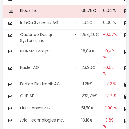
Block Inc.
1
68,78€
0,04 %
InTiCa Systems AG
-
1,64€
0,00 %
Cadence Design
-
294,40€
-0,07%
Systems Inc.
NORMA Group SE
-
18,84€
-0,42
%
Basler AG
-
23,90€
-0,62
%
Fortec Elektronik AG
-
11,25€
-1,32 %
OHB SE
-
233,75€
-1,37 %
First Sensor AG
-
51,50€
-1,90 %
Arlo Technologies Inc.
-
13,18€
-3,69
%