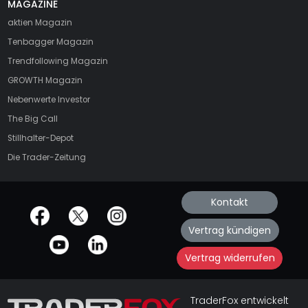
MAGAZINE
aktien
Magazin
Tenbagger Magazin
Trendfollowing Magazin
GROWTH
Magazin
Nebenwerte Investor
The Big Call
Stillhalter-Depot
Die Trader-Zeitung
Kontakt
offizielle Social Media-Accounts
Vertrag kündigen
Vertrag widerrufen
TraderFox entwickelt